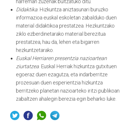
harreman zuzenak bultzatuko ditu.
Didaktika
. Hizkuntza aniztasunari buruzko
informazioa euskal eskoletan zabalduko duen
material didaktikoa prestatzea. Hezkuntzako
ziklo ezberdinetarako material berezitua
prestatzea, hau da, lehen eta bigarren
hezkuntzetarako.
Euskal Herriaren presentzia nazioartean
ziurtatzea
. Euskal Herriak hizkuntza gutxituen
egoeraz duen ezagutza, eta indarberritze
prozesuan duen esperientzia hizkuntza
berritzeko planetan nazioarteko iritzi publikoan
zabaltzen ahalegin berezia egin beharko luke.