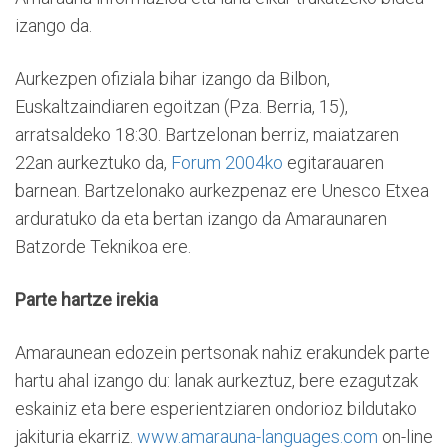
izango da.
Aurkezpen ofiziala bihar izango da Bilbon,
Euskaltzaindiaren egoitzan (Pza. Berria, 15),
arratsaldeko 18:30. Bartzelonan berriz, maiatzaren
22an aurkeztuko da,
Forum 2004ko
egitarauaren
barnean. Bartzelonako aurkezpenaz ere Unesco Etxea
arduratuko da eta bertan izango da Amaraunaren
Batzorde Teknikoa ere.
Parte hartze irekia
Amaraunean edozein pertsonak nahiz erakundek parte
hartu ahal izango du: lanak aurkeztuz, bere ezagutzak
eskainiz eta bere esperientziaren ondorioz bildutako
jakituria ekarriz.
www.amarauna-languages.com
on-line