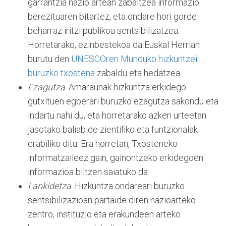
garrantzia nazio artean zabaltzea informazio
berezituaren bitartez, eta ondare hori gorde
beharraz iritzi publikoa sentsibilizatzea.
Horretarako, ezinbestekoa da Euskal Herrian
burutu den
UNESCOren
Munduko hizkuntzei
buruzko txostena
zabaldu eta hedatzea.
Ezagutza
. Amaraunak hizkuntza erkidego
gutxituen egoerari buruzko ezagutza sakondu eta
indartu nahi du, eta horretarako azken urteetan
jasotako baliabide zientifiko eta funtzionalak
erabiliko ditu. Era horretan, Txosteneko
informatzaileez gain, gainontzeko erkidegoen
informazioa biltzen saiatuko da.
Lankidetza
. Hizkuntza ondareari buruzko
sentsibilizazioan partaide diren nazioarteko
zentro, instituzio eta erakundeen arteko