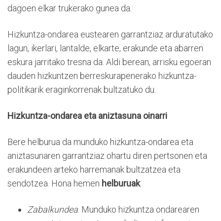
dagoen elkar trukerako gunea da.
Hizkuntza-ondarea eustearen garrantziaz arduratutako
lagun, ikerlari, lantalde, elkarte, erakunde eta abarren
eskura jarritako tresna da. Aldi berean, arrisku egoeran
dauden hizkuntzen berreskurapenerako hizkuntza-
politikarik eraginkorrenak bultzatuko du.
Hizkuntza-ondarea eta aniztasuna oinarri
Bere helburua da munduko hizkuntza-ondarea eta
aniztasunaren garrantziaz ohartu diren pertsonen eta
erakundeen arteko harremanak bultzatzea eta
sendotzea. Hona hemen
helburuak
:
Zabalkundea
. Munduko hizkuntza ondarearen