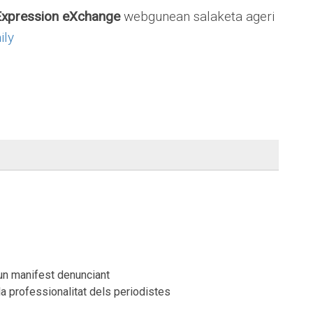
 Expression eXchange
webgunean salaketa ageri
ily
 un manifest denunciant
la professionalitat dels periodistes