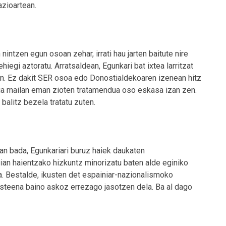
azioartean.
nintzen egun osoan zehar, irrati hau jarten baitute nire
ehiegi aztoratu. Arratsaldean, Egunkari bat ixtea larritzat
ten. Ez dakit SER osoa edo Donostialdekoaren izenean hitz
nia mailan eman zioten tratamendua oso eskasa izan zen.
balitz bezela tratatu zuten.
n bada, Egunkariari buruz haiek daukaten
gian haientzako hizkuntz minorizatu baten alde eginiko
a. Bestalde, ikusten det espainiar-nazionalismoko
steena baino askoz errezago jasotzen dela. Ba al dago