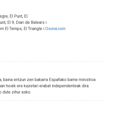
gre, El Punt, El
nt, El 9, Diari de Balears i
m El Temps, El Triangle i
Osona.com
a, baina entzun zen bakarra Españako barne ministroa
n hoiek ere kazetari erabat independenteak dira.
o dute zihur asko.