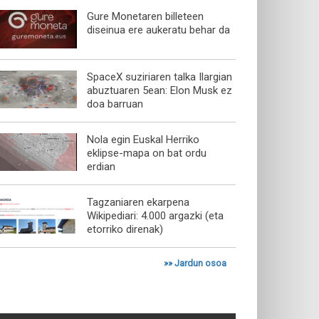
Gure Monetaren billeteen
diseinua ere aukeratu behar da
SpaceX suziriaren talka Ilargian
abuztuaren 5ean: Elon Musk ez
doa barruan
Nola egin Euskal Herriko
eklipse-mapa on bat ordu
erdian
Tagzaniaren ekarpena
Wikipediari: 4.000 argazki (eta
etorriko direnak)
»»
Jardun osoa