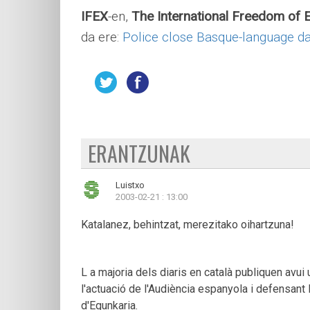
IFEX
-en,
The International Freedom of
da ere:
Police close Basque-language da
ERANTZUNAK
Luistxo
2003-02-21 : 13:00
Katalanez, behintzat, merezitako oihartzuna!
L a majoria dels diaris en català publiquen avui
l'actuació de l'Audiència espanyola i defensant 
d'Egunkaria.