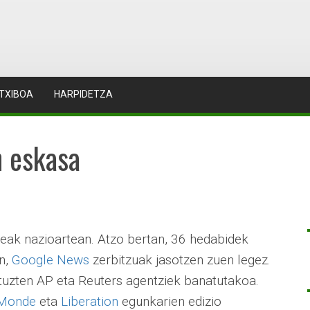
TXIBOA
HARPIDETZA
n eskasa
teak nazioartean. Atzo bertan, 36 hedabidek
en,
Google News
zerbitzuak jasotzen zuen legez.
ituzten AP eta Reuters agentziek banatutakoa.
 Monde
eta
Liberation
egunkarien edizio