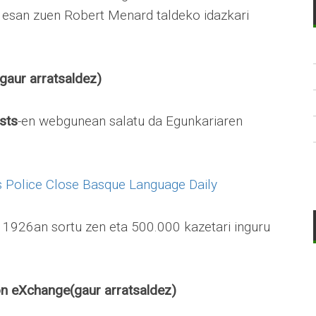
, esan zuen Robert Menard taldeko idazkari
(gaur arratsaldez)
ists
-en webgunean salatu da Egunkariaren
s Police Close Basque Language Daily
, 1926an sortu zen eta 500.000 kazetari inguru
on eXchange(gaur arratsaldez)