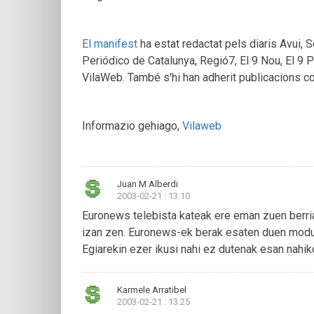
El manifest
ha estat redactat pels diaris Avui, Se
Periódico de Catalunya, Regió7, El 9 Nou, El 9 Pu
VilaWeb. També s'hi han adherit publicacions co
Informazio gehiago,
Vilaweb
Juan M Alberdi
2003-02-21 : 13:10
Euronews telebista kateak ere eman zuen berri
izan zen. Euronews-ek berak esaten duen modua
Egiarekin ezer ikusi nahi ez dutenak esan nahik
Karmele Arratibel
2003-02-21 : 13:25