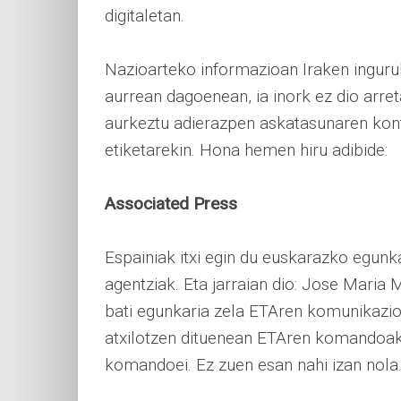
digitaletan.
Nazioarteko informazioan Iraken inguru
aurrean dagoenean, ia inork ez dio arret
aurkeztu adierazpen askatasunaren kontr
etiketarekin. Hona hemen hiru adibide:
Associated Press
Espainiak itxi egin du euskarazko egunk
agentziak. Eta jarraian dio: Jose Maria M
bati egunkaria zela ETAren komunikazio 
atxilotzen dituenean ETAren komandoak,
komandoei. Ez zuen esan nahi izan nola