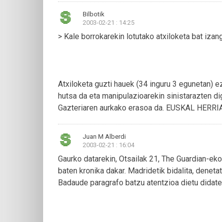
Bilbotik
2003-02-21 : 14:25
> Kale borrokarekin lotutako atxiloketa bat izang
Atxiloketa guzti hauek (34 inguru 3 egunetan) e
hutsa da eta manipulazioarekin sinistarazten d
Gazteriaren aurkako erasoa da. EUSKAL HERR
Juan M Alberdi
2003-02-21 : 16:04
Gaurko datarekin, Otsailak 21, The Guardian-ek
baten kronika dakar. Madridetik bidalita, deneta
Badaude paragrafo batzu atentzioa dietu didat