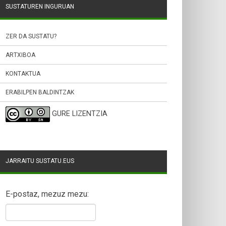
SUSTATUREN INGURUAN
ZER DA SUSTATU?
ARTXIBOA
KONTAKTUA
ERABILPEN BALDINTZAK
GURE LIZENTZIA
JARRAITU SUSTATU.EUS
E-postaz, mezuz mezu: