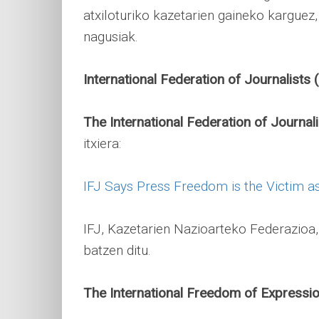
atxiloturiko kazetarien gaineko karguez
nagusiak.
International Federation of Journalists 
The International Federation of Journal
itxiera:
IFJ Says Press Freedom is the Victim a
IFJ, Kazetarien Nazioarteko Federazioa
batzen ditu.
The International Freedom of Expressi