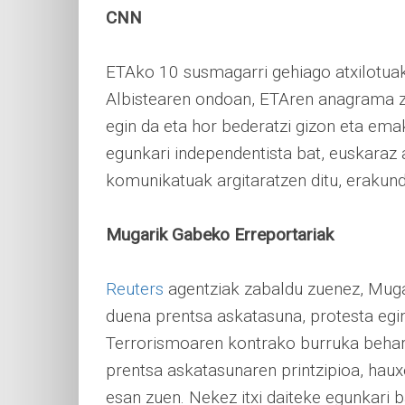
CNN
ETAko 10 susmagarri gehiago atxilotuak
Albistearen ondoan, ETAren anagrama ze
egin da eta hor bederatzi gizon eta ema
egunkari independentista bat, euskaraz a
komunikatuak argitaratzen ditu, erakunde
Mugarik Gabeko Erreportariak
Reuters
agentziak zabaldu zuenez, Mugar
duena prentsa askatasuna, protesta egin
Terrorismoaren kontrako burruka behar
prentsa askatasunaren printzipioa, haux
esan zuen. Nekez itxi daiteke egunkari 