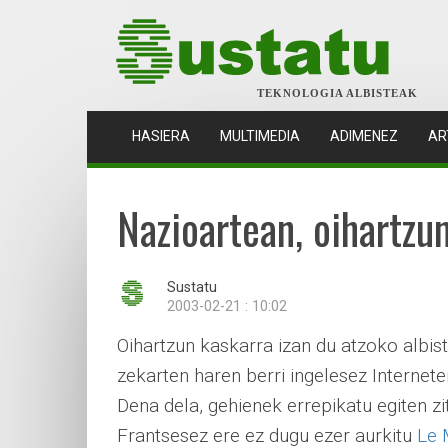
TEKNOLOGIA ALBISTEAK
(CURRENT)
HASIERA
MULTIMEDIA
ADIMENEZ
AR
Nazioartean, oihartzu
Sustatu
2003-02-21 : 10:02
Oihartzun kaskarra izan du atzoko albis
zekarten haren berri ingelesez Internet
Dena dela, gehienek errepikatu egiten z
Frantsesez ere ez dugu ezer aurkitu
Le