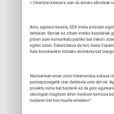
> Oihartzun kaskarra izan du atzoko albisteak n
Atzo, egunero bezela, SER irratia entzuten egon 
lantokian. Berriak ez zituen irratiko kazetariak g
jotzen zuen komunikatu publiko bat irakurri zu
egiten zuten. Eskertzekoa da hori, baina Espai
Kale borrokarekin lotutako atxiloketa bat izango 
Nazioartean eman zaion tratamendua eskasa iza
pertzepzioagatik izan daitekela uste det nik. A
proiektu xume bat basterik ez da gure egunkari
ideologian mugitzen diren medioen bertsioa be
moduren bat honi buelta emateko?