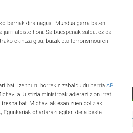
ko berriak dira nagusi. Mundua gerra baten
a jarri albiste honi. Salbuespenak salbu, ez da
ako ekintza gisa, baizik eta terrorismoaren
ari bat. Izenburu horrekin zabaldu du berria
AP
ichavila Justizia ministroak adierazi zion irrati
tresna bat. Michavilak esan zuen poliziak
 Egunkariak ohartarazi egiten diela beste
.