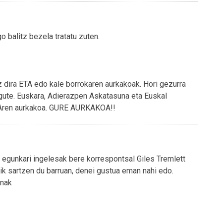
o balitz bezela tratatu zuten.
z dira ETA edo kale borrokaren aurkakoak. Hori gezurra
igute. Euskara, Adierazpen Askatasuna eta Euskal
IAren aurkakoa. GURE AURKAKOA!!
o egunkari ingelesak bere korrespontsal Giles Tremlett
tik sartzen du barruan, denei gustua eman nahi edo.
enak