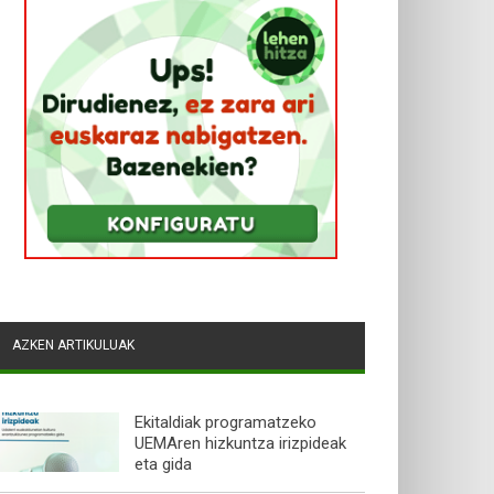
AZKEN ARTIKULUAK
Ekitaldiak programatzeko
UEMAren hizkuntza irizpideak
eta gida