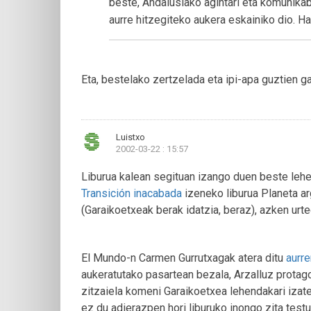
beste, Andalusiako agintari eta komunika
aurre hitzegiteko aukera eskainiko dio. Hau
Eta, bestelako zertzelada eta ipi-apa guztien ga
Luistxo
2002-03-22 : 15:57
Liburua kalean segituan izango duen beste lehe
Transición inacabada
izeneko liburua Planeta ar
(Garaikoetxeak berak idatzia, beraz), azken urt
El Mundo-n Carmen Gurrutxagak atera ditu
aurre
aukeratutako pasartean bezala, Arzalluz protag
zitzaiela komeni Garaikoetxea lehendakari izate
ez du adierazpen hori liburuko inongo zita testu