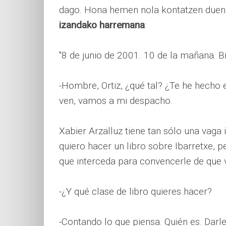
dago. Hona hemen nola kontatzen duen O
izandako harremana
:
"8 de junio de 2001. 10 de la mañana. Bi
-Hombre, Ortiz, ¿qué tal? ¿Te he hecho
ven, vamos a mi despacho.
Xabier Arzalluz tiene tan sólo una vaga 
quiero hacer un libro sobre Ibarretxe, pe
que interceda para convencerle de que v
-¿Y qué clase de libro quieres hacer?
-Contando lo que piensa. Quién es. Darle