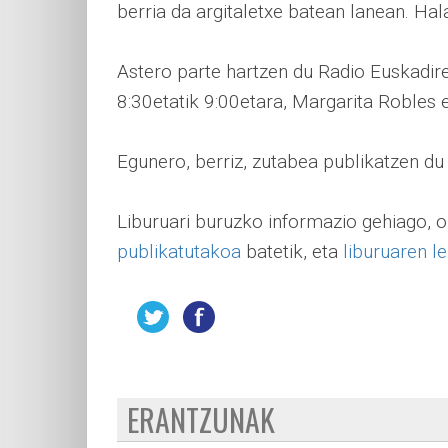
berria da argitaletxe batean lanean. Hal
Astero parte hartzen du Radio Euskadire
8:30etatik 9:00etara, Margarita Robles 
Egunero, berriz, zutabea publikatzen d
Liburuari buruzko informazio gehiago, 
publikatutakoa
batetik, eta
liburuaren l
ERANTZUNAK