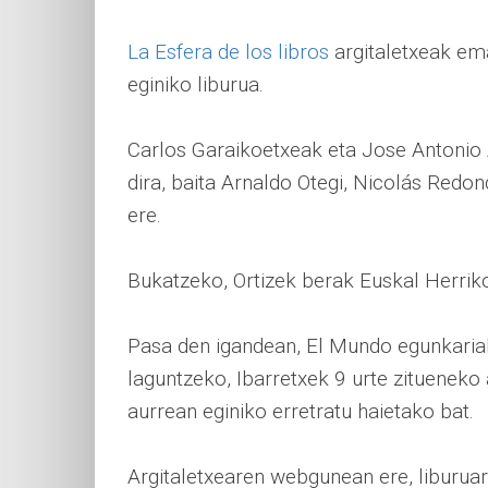
La Esfera de los libros
argitaletxeak em
eginiko liburua.
Carlos Garaikoetxeak eta Jose Antonio A
dira, baita Arnaldo Otegi, Nicolás Red
ere.
Bukatzeko, Ortizek berak Euskal Herriko
Pasa den igandean, El Mundo egunkariak
laguntzeko, Ibarretxek 9 urte zitueneko
aurrean eginiko erretratu haietako bat.
Argitaletxearen webgunean ere, liburua