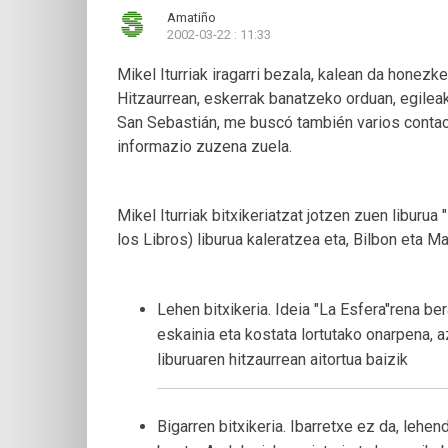
Amatiño
2002-03-22 : 11:33
Mikel Iturriak iragarri bezala, kalean da honezk
Hitzaurrean, eskerrak banatzeko orduan, egileak 
San Sebastián, me buscó también varios contact
informazio zuzena zuela.
Mikel Iturriak bitxikeriatzat jotzen zuen liburu
los Libros) liburua kaleratzea eta, Bilbon eta Ma
Lehen bitxikeria. Ideia "La Esfera"rena be
eskainia eta kostata lortutako onarpena, a
liburuaren hitzaurrean aitortua baizik
Bigarren bitxikeria. Ibarretxe ez da, lehe