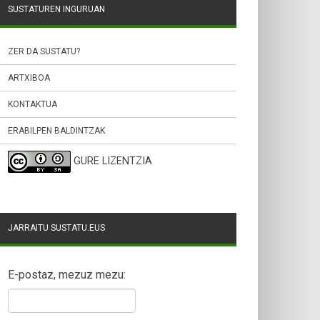
SUSTATUREN INGURUAN
ZER DA SUSTATU?
ARTXIBOA
KONTAKTUA
ERABILPEN BALDINTZAK
GURE LIZENTZIA
JARRAITU SUSTATU.EUS
E-postaz, mezuz mezu: