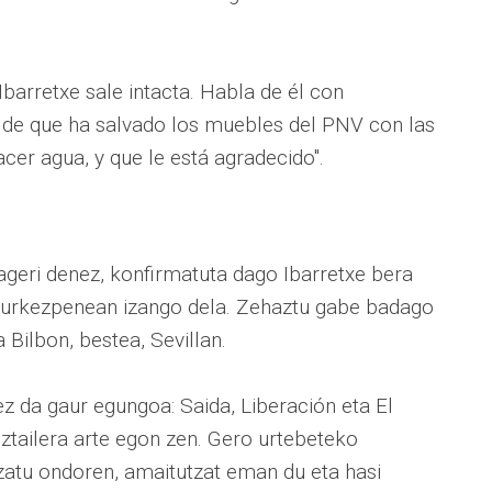
barretxe sale intacta. Habla de él con
 de que ha salvado los muebles del PNV con las
acer agua, y que le está agradecido".
ageri denez, konfirmatuta dago Ibarretxe bera
 aurkezpenean izango dela. Zehaztu gabe badago
 Bilbon, bestea, Sevillan.
, ez da gaur egungoa: Saida, Liberación eta El
ailera arte egon zen. Gero urtebeteko
zatu ondoren, amaitutzat eman du eta hasi