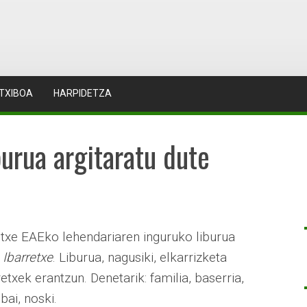
TXIBOA
HARPIDETZA
burua argitaratu dute
etxe EAEko lehendariaren inguruko liburua
:
Ibarretxe
. Liburua, nagusiki, elkarrizketa
etxek erantzun. Denetarik: familia, baserria,
bai, noski.