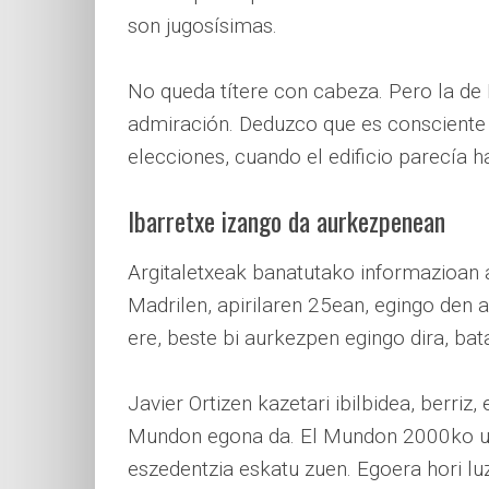
son jugosísimas.
No queda títere con cabeza. Pero la de I
admiración. Deduzco que es consciente
elecciones, cuando el edificio parecía h
Ibarretxe izango da aurkezpenean
Argitaletxeak banatutako informazioan 
Madrilen, apirilaren 25ean, egingo den
ere, beste bi aurkezpen egingo dira, bata
Javier Ortizen kazetari ibilbidea, berriz
Mundon egona da. El Mundon 2000ko uzt
eszedentzia eskatu zuen. Egoera hori lu