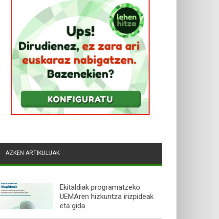
AZKEN ARTIKULUAK
Ekitaldiak programatzeko
UEMAren hizkuntza irizpideak
eta gida