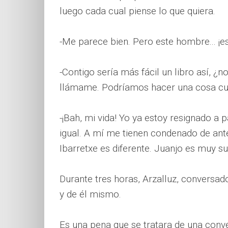
luego cada cual piense lo que quiera.
-Me parece bien. Pero este hombre... ¡e
-Contigo sería más fácil un libro así, ¿n
llámame. Podríamos hacer una cosa cu
-¡Bah, mi vida! Yo ya estoy resignado a
igual. A mí me tienen condenado de ant
Ibarretxe es diferente. Juanjo es muy su
Durante tres horas, Arzalluz, conversad
y de él mismo.
Es una pena que se tratara de una conver