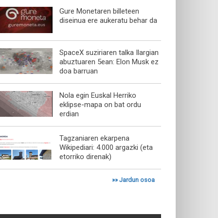
Gure Monetaren billeteen
diseinua ere aukeratu behar da
SpaceX suziriaren talka Ilargian
abuztuaren 5ean: Elon Musk ez
doa barruan
Nola egin Euskal Herriko
eklipse-mapa on bat ordu
erdian
Tagzaniaren ekarpena
Wikipediari: 4.000 argazki (eta
etorriko direnak)
»»
Jardun osoa