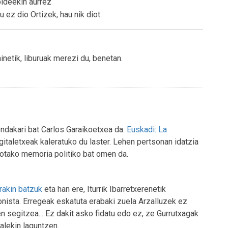
bideekin aurrez
 ez dio Ortizek, hau nik diot.
inetik, liburuak merezi du, benetan.
ndakari bat Carlos Garaikoetxea da.
Euskadi: La
gitaletxeak kaleratuko du laster. Lehen pertsonan idatzia
eotako memoria politiko bat omen da.
rakin batzuk
eta han ere, Iturrik Ibarretxerenetik
onista. Erregeak eskatuta erabaki zuela Arzalluzek ez
n segitzea... Ez dakit asko fidatu edo ez, ze Gurrutxagak
alekin laguntzen.