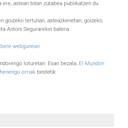
a ere, astean bitan zutabea publikatzen du.
n goizeko tertulian, asteazkenetan, goizeko
eta Antoni Segurarekin batera.
u
bere webgunean
ondorengo loturetan. Esan bezala,
El Mundon
ehenengo orriak
bestetik.