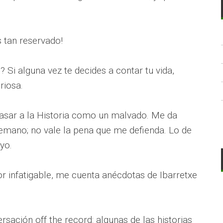
s tan reservado!
o? Si alguna vez te decides a contar tu vida,
riosa.
 pasar a la Historia como un malvado. Me da
emano; no vale la pena que me defienda. Lo de
yo.
or infatigable, me cuenta anécdotas de Ibarretxe
sación off the record: algunas de las historias