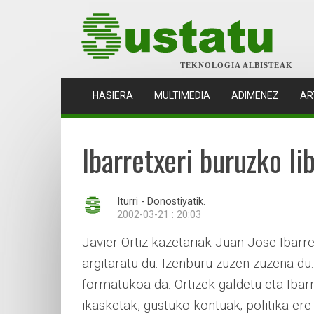
TEKNOLOGIA ALBISTEAK
(CURRENT)
HASIERA
MULTIMEDIA
ADIMENEZ
AR
Ibarretxeri buruzko li
Iturri - Donostiyatik.
2002-03-21 : 20:03
Javier Ortiz kazetariak Juan Jose Ibarr
argitaratu du. Izenburu zuzen-zuzena du
formatukoa da. Ortizek galdetu eta Ibarr
ikasketak, gustuko kontuak; politika ere 