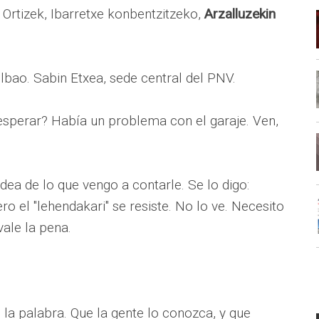
rtizek, Ibarretxe konbentzitzeko,
Arzalluzekin
lbao. Sabin Etxea, sede central del PNV.
 esperar? Había un problema con el garaje. Ven,
idea de lo que vengo a contarle. Se lo digo:
ro el "lehendakari" se resiste. No lo ve. Necesito
ale la pena.
 la palabra. Que la gente lo conozca, y que