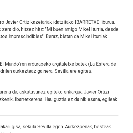
ero Javier Ortiz kazetariak idatzitako IBARRETXE liburua.
zera dio, hitzez hitz: "Mi buen amigo Mikel Iturria, desde
os imprescindibles". Beraz, bistan da Mikel Iturriak
a "El Mundo"ren ardurapeko argitaletxe batek (La Esfera de
drilen aurkezteaz gainera, Sevilla ere egitea.
rarena da, askatasunez egiteko enkargua Javier Ortizi
zkenik, Ibarretxerena. Hau guztia ez da nik esana, egileak
ndakari gisa, sekula Sevilla egon. Aurkezpenak, besteak