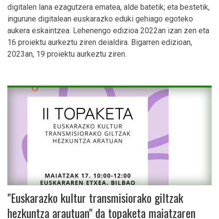
digitalen lana ezagutzera ematea, alde batetik; eta bestetik,
ingurune digitalean euskarazko eduki gehiago egoteko
aukera eskaintzea. Lehenengo edizioa 2022an izan zen eta
16 proiektu aurkeztu ziren deialdira. Bigarren edizioan,
2023an, 19 proiektu aurkeztu ziren.
"Euskarazko kultur transmisiorako giltzak
hezkuntza arautuan" da topaketa maiatzaren