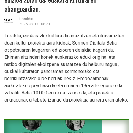
abangoardian!
Loraldia
2025-09-17 : 08:21
Loraldia, euskarazko kultura dinamizatzen eta ikusarazten
duen kultur proiektu garaikideak, Sormen Digitala Beka
ospetsuaren laugarren edizioaren deialdia
iragarri du.
Ekimen aitzindari honek euskarazko eduki original eta
natibo digitalen ekoizpena sustatzea du helburu nagusi,
euskal kulturaren panoraman sormenerako eta
berrikuntzarako bide berriak irekiz.
Proposamenak
aurkezteko epea hasi da eta urriaren 19ra arte egongo da
zabalik.
Beka 10.000 eurokoa izango da, eta proiektu
onuradunak urtebete izango du proiektua aurrera eramateko.