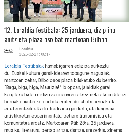
12. Loraldia festibala: 25 jarduera, diziplina
anitz eta plaza oso bat martxoan Bilbon
Loraldia
2026-02-24 : 08:17
Loraldia Festibalak
hamabigarren edizioa aurkeztu
du. Euskal kultura garaikidearen topagune nagusiak,
martxoan zehar, Bilbo osoa plaza bilakatuko du berriro.
“Baga, biga, higa, Maurizia!” lelopean, jaialdiak garai
konplexu baten erdian sormenaren etxea ireki eta iruditeria
berriak ehuntzeko gonbita egiten du: ahots berriak eta
erreferenteak elkartu, tradizioa gaurkotu, eta lengoaia
artistikoetan esperimentatu, betiere transmisioa eta
komunitatea ardatz. Martxoaren 9tik 28ra, 25 jarduera:
musika, literatura, bertsolaritza, dantza, antzerkia, zinema