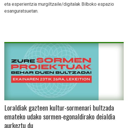
eta esperientzia murgiltzaile/digitalak Bilboko espazio
esanguratsuetan.
Loraldiak gazteen kultur-sormenari bultzada
emateko udako sormen-egonaldirako deialdia
aurkeztu du