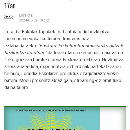
17an
Loraldia
2024-05-02 : 16:12
Loraldia Eskolak topaketa bat antolatu du hezkuntza
ingurunean euskal kulturaren transmisioaz
eztabaidatzeko.
"Euskarazko kultur transmisiorako giltzak
hezkuntza arautuan"
da topaketaren izenburua, maiatzaren
17ko goizean burutuko dena Euskararen Etxean.
Hezkuntza
arlora zuzenduta, esperientzia ezberdinak partekatzea du
helburu, Loraldia Eskolaren proiektua ezagutaraztearekin
batera. Modu presentzialeaz gain, streaming-ez emitituko
da baita ere.