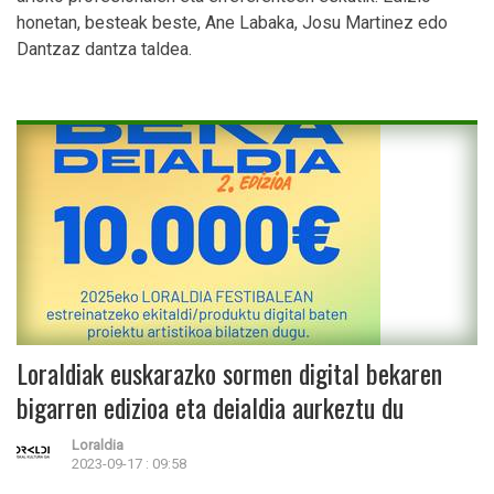
honetan, besteak beste, Ane Labaka, Josu Martinez edo
Dantzaz dantza taldea.
Loraldiak euskarazko sormen digital bekaren
bigarren edizioa eta deialdia aurkeztu du
Loraldia
2023-09-17 : 09:58