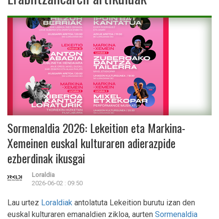
Sormenaldia 2026: Lekeition eta Markina-
Xemeinen euskal kulturaren adierazpide
ezberdinak ikusgai
Loraldia
2026-06-02 : 09:50
Lau urtez
Loraldiak
antolatuta Lekeition burutu izan den
euskal kulturaren emanaldien zikloa, aurten
Sormenaldia