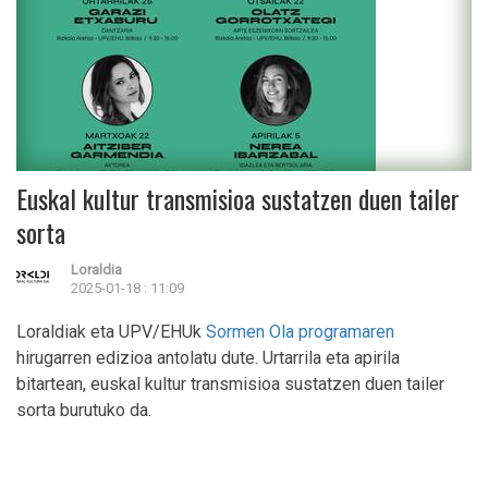
Euskal kultur transmisioa sustatzen duen tailer
sorta
Loraldia
2025-01-18 : 11:09
Loraldiak eta UPV/EHUk
Sormen Ola programaren
hirugarren edizioa antolatu dute. Urtarrila eta apirila
bitartean, euskal kultur transmisioa sustatzen duen tailer
sorta burutuko da.