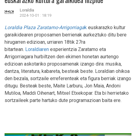
Loraldia
2024-10-01 : 18:19
Loraldia Plaza Zaratamo-Arrigorriaga
k
euskarazko kultur
garaikidearen proposamen berrienak aurkeztuko ditu bere
hirugarren edizioan, urriaren 18tik 27ra
bitartean.
Loraldiaren
esperientzia Zaratamo eta
Arrigorriagara hurbiltzen den ekimen honetan aurtengo
edizioan askotariko proposamenak izango dira: musika,
dantza, literatura, kabareta, besteak beste. Loraldian ohikoa
den bezala, sortzaile erreferenteak eta figura berriak izango
ditugu. Besteak beste, Maite Larburu, Jon Maia, Andoni
Mutiloa, Maddi Oihenart, Mitxel Etxekopar. Eta bi herrietako
sortzaileek parte hartuko dute programazioan baita ere.