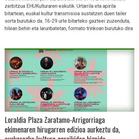
zerbitzua EHUKulturaren eskutik
. Urtarrila eta apirila
bitartean, euskal kultur transmisioa sustatzen duen tailer
sorta burutuko da.
16-29 urte bitarteko gazteei zuzenduta,
hilean behin eta larunbatetan, formato trinkoan burutuko dira
Loraldia Plaza Zaratamo-Arrigorriaga
ekimenaren hirugarren edizioa aurkeztu da,
euskarazko kultura garaikidea hizpide