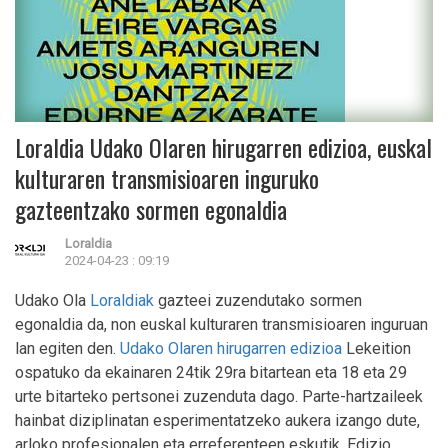
Loraldia Udako Olaren hirugarren edizioa, euskal
kulturaren transmisioaren inguruko
gazteentzako sormen egonaldia
Loraldia
2024-04-23 : 09:19
Udako Ola
Loraldiak
gazteei zuzendutako sormen
egonaldia da, non euskal kulturaren transmisioaren inguruan
lan egiten den.
Udako Olaren hirugarren edizioa
Lekeition
ospatuko da ekainaren 24tik 29ra bitartean eta 18 eta 29
urte bitarteko pertsonei zuzenduta dago. Parte-hartzaileek
hainbat diziplinatan esperimentatzeko aukera izango dute,
arloko profesionalen eta erreferenteen eskutik. Edizio