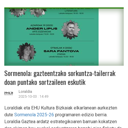
Sormenola: gazteentzako sorkuntza-tailerrak
doan puntako sortzaileen eskutik
Loraldia
2025-10-03 : 14:49
Loraldiak eta EHU Kultura Bizkaiak elkarlanean aurkezten
dute
Sormenola 2025-26
programaren edizio berria.
Loraldia Gaztea ardatz estrategikoaren barruan kokatzen