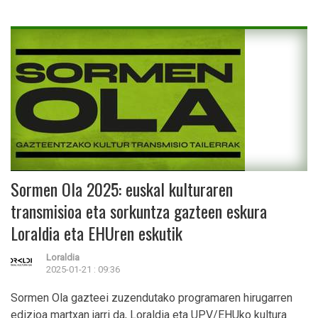
Sormen Ola 2025: euskal kulturaren
transmisioa eta sorkuntza gazteen eskura
Loraldia eta EHUren eskutik
Loraldia
2025-01-21 : 09:36
Sormen Ola gazteei zuzendutako programaren hirugarren
edizioa martxan jarri da, Loraldia eta UPV/EHUko kultura