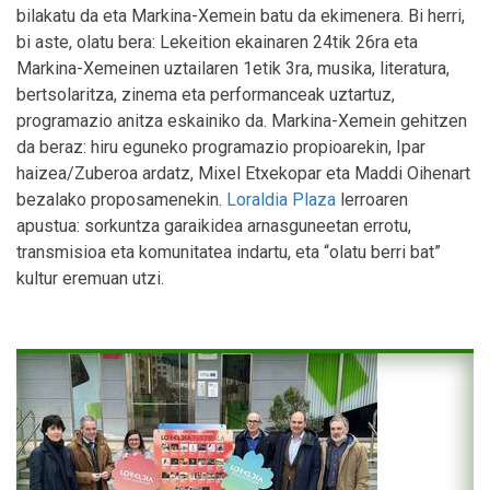
bilakatu da eta Markina-Xemein batu da ekimenera. Bi herri,
bi aste, olatu bera: Lekeition ekainaren 24tik 26ra eta
Markina-Xemeinen uztailaren 1etik 3ra, musika, literatura,
bertsolaritza, zinema eta performanceak uztartuz,
programazio anitza eskainiko da. Markina-Xemein gehitzen
da beraz: hiru eguneko programazio propioarekin, Ipar
haizea/Zuberoa ardatz, Mixel Etxekopar eta Maddi Oihenart
bezalako proposamenekin.
Loraldia Plaza
lerroaren
apustua: sorkuntza garaikidea arnasguneetan errotu,
transmisioa eta komunitatea indartu, eta “olatu berri bat”
kultur eremuan utzi.