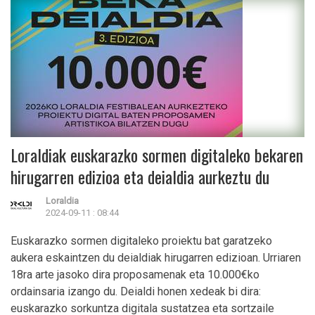
Loraldiak euskarazko sormen digitaleko bekaren
hirugarren edizioa eta deialdia aurkeztu du
Loraldia
2024-09-11 : 08:44
Euskarazko sormen digitaleko proiektu bat garatzeko
aukera eskaintzen du deialdiak hirugarren edizioan. Urriaren
18ra arte jasoko dira proposamenak eta 10.000€ko
ordainsaria izango du. Deialdi honen xedeak bi dira:
euskarazko sorkuntza digitala sustatzea eta sortzaile