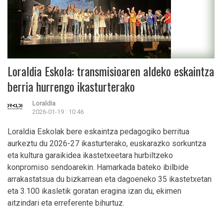
Loraldia Eskola: transmisioaren aldeko eskaintza
berria hurrengo ikasturterako
Loraldia
2026-01-19 : 10:46
Loraldia Eskolak bere eskaintza pedagogiko berritua
aurkeztu du 2026-27 ikasturterako, euskarazko sorkuntza
eta kultura garaikidea ikastetxeetara hurbiltzeko
konpromiso sendoarekin. Hamarkada bateko ibilbide
arrakastatsua du bizkarrean eta dagoeneko 35 ikastetxetan
eta 3.100 ikasletik goratan eragina izan du, ekimen
aitzindari eta erreferente bihurtuz.