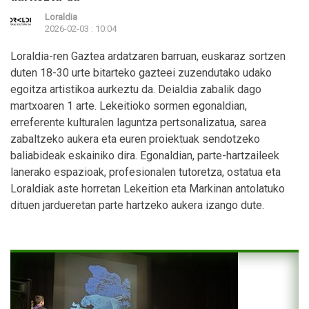
Loraldia
2026-02-03 : 10:04
Loraldia-ren Gaztea ardatzaren barruan, euskaraz sortzen
duten 18-30 urte bitarteko gazteei zuzendutako udako
egoitza artistikoa aurkeztu da. Deialdia zabalik dago
martxoaren 1 arte.
Lekeitioko sormen egonaldian,
erreferente kulturalen laguntza pertsonalizatua, sarea
zabaltzeko aukera eta euren proiektuak sendotzeko
baliabideak eskainiko dira.
Egonaldian, parte-hartzaileek
lanerako espazioak, profesionalen tutoretza, ostatua eta
Loraldiak aste horretan Lekeition eta Markinan antolatuko
dituen jardueretan parte hartzeko aukera izango dute.