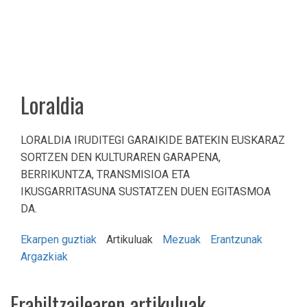
Loraldia
LORALDIA IRUDITEGI GARAIKIDE BATEKIN EUSKARAZ
SORTZEN DEN KULTURAREN GARAPENA,
BERRIKUNTZA, TRANSMISIOA ETA
IKUSGARRITASUNA SUSTATZEN DUEN EGITASMOA
DA.
Ekarpen guztiak
Artikuluak
Mezuak
Erantzunak
Argazkiak
Erabiltzailearen artikuluak