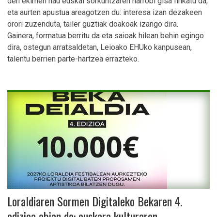
den ekimen hau euskal sorkuntzaren harrobi gisa finkatu da,
eta aurten apustua areagotzen du: interesa izan dezakeen
orori zuzenduta, tailer guztiak doakoak izango dira.
Gainera, formatua berritu da eta saioak hilean behin egingo
dira, ostegun arratsaldetan, Leioako EHUko kanpusean,
talentu berrien parte-hartzea errazteko.
Loraldiaren Sormen Digitaleko Bekaren 4.
edizioa abian da: euskara kulturaren