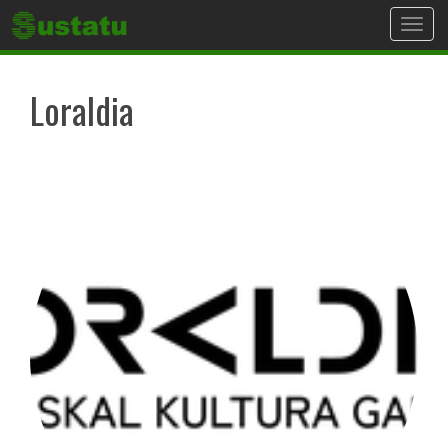
Toggl
navig
Loraldia