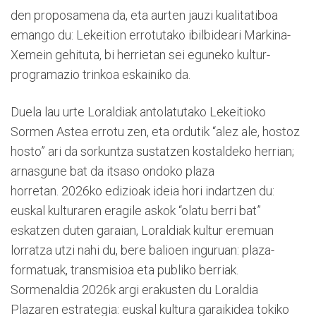
den proposamena da, eta aurten jauzi kualitatiboa
emango du: Lekeition errotutako ibilbideari Markina-
Xemein gehituta, bi herrietan sei eguneko kultur-
programazio trinkoa eskainiko da.
Duela lau urte Loraldiak antolatutako Lekeitioko
Sormen Astea errotu zen, eta ordutik “alez ale, hostoz
hosto” ari da sorkuntza sustatzen kostaldeko herrian;
arnasgune bat da itsaso ondoko plaza
horretan. 2026ko edizioak ideia hori indartzen du:
euskal kulturaren eragile askok “olatu berri bat”
eskatzen duten garaian, Loraldiak kultur eremuan
lorratza utzi nahi du, bere balioen inguruan: plaza-
formatuak, transmisioa eta publiko berriak.
Sormenaldia 2026k argi erakusten du Loraldia
Plazaren estrategia: euskal kultura garaikidea tokiko