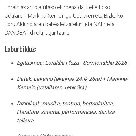
Loraldiak antolatutako ekimena da, Lekeitioko
Udalaren, Markina-Xemeingo Udalaren eta Bizkaiko
Foru Aldundiaren babesletzarekin, eta NAIZ eta
DANOBAT direla laguntzaile.
Laburbilduz:
Egitasmoa
: Loraldia Plaza -
Sormenaldia 2026
Datak
:
Lekeitio
(ekainak 24tik 26ra) +
Markina-
Xemein
(uztailaren 1etik 3ra)
Diziplinak
: musika, teatroa, bertsolaritza,
literatura, zinema, performancea, dantza
tailerra