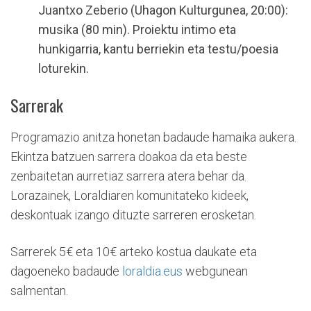
Juantxo Zeberio (Uhagon Kulturgunea, 20:00):
musika (80 min). Proiektu intimo eta
hunkigarria, kantu berriekin eta testu/poesia
loturekin.
Sarrerak
Programazio anitza honetan badaude hamaika aukera.
Ekintza batzuen sarrera doakoa da eta beste
zenbaitetan aurretiaz sarrera atera behar da.
Lorazainek, Loraldiaren komunitateko kideek,
deskontuak izango dituzte sarreren erosketan.
Sarrerek 5€ eta 10€ arteko kostua daukate eta
dagoeneko badaude
loraldia.eus
webgunean
salmentan.