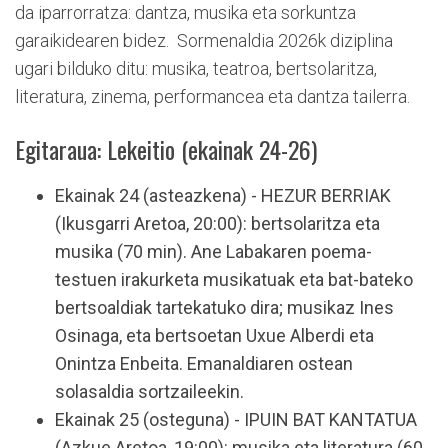
da iparrorratza: dantza, musika eta sorkuntza
garaikidearen bidez. Sormenaldia 2026k diziplina
ugari bilduko ditu: musika, teatroa, bertsolaritza,
literatura, zinema, performancea eta dantza tailerra.
Egitaraua: Lekeitio (ekainak 24-26)
Ekainak 24 (asteazkena) - HEZUR BERRIAK
(Ikusgarri Aretoa, 20:00): bertsolaritza eta
musika (70 min). Ane Labakaren poema-
testuen irakurketa musikatuak eta bat-bateko
bertsoaldiak tartekatuko dira; musikaz Ines
Osinaga, eta bertsoetan Uxue Alberdi eta
Onintza Enbeita. Emanaldiaren ostean
solasaldia sortzaileekin.
Ekainak 25 (osteguna) - IPUIN BAT KANTATUA
(Azkue Aretoa, 19:00): musika eta literatura (60