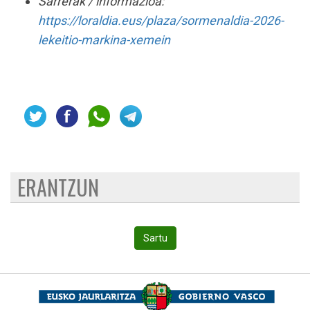
Sarrerak / informazioa
:
https://loraldia.eus/plaza/sormenaldia-2026-
lekeitio-markina-xemein
ERANTZUN
Sartu