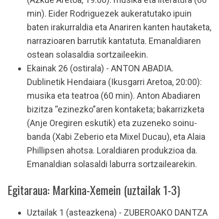
min). Eider Rodriguezek aukeratutako ipuin
baten irakurraldia eta Anariren kanten hautaketa,
narrazioaren barrutik kantatuta. Emanaldiaren
ostean solasaldia sortzaileekin.
Ekainak 26 (ostirala) - ANTON ABADIA.
Dublinetik Hendaiara (Ikusgarri Aretoa, 20:00):
musika eta teatroa (60 min). Anton Abadiaren
bizitza “ezinezko”aren kontaketa; bakarrizketa
(Anje Oregiren eskutik) eta zuzeneko soinu-
banda (Xabi Zeberio eta Mixel Ducau), eta Alaia
Phillipsen ahotsa. Loraldiaren produkzioa da.
Emanaldian solasaldi laburra sortzailearekin.
Egitaraua: Markina-Xemein (uztailak 1-3)
Uztailak 1 (asteazkena) - ZUBEROAKO DANTZA