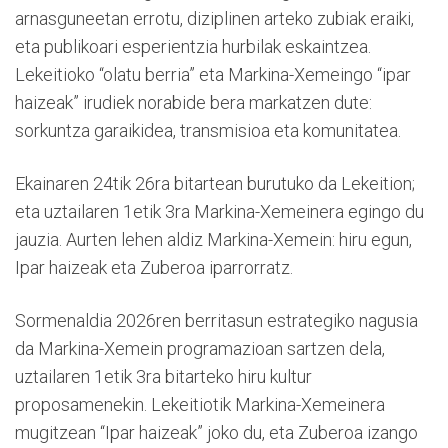
arnasguneetan errotu, diziplinen arteko zubiak eraiki,
eta publikoari esperientzia hurbilak eskaintzea.
Lekeitioko “olatu berria” eta Markina-Xemeingo “ipar
haizeak” irudiek norabide bera markatzen dute:
sorkuntza garaikidea, transmisioa eta komunitatea.
Ekainaren 24tik 26ra bitartean burutuko da Lekeition;
eta uztailaren 1etik 3ra Markina-Xemeinera egingo du
jauzia. Aurten lehen aldiz Markina-Xemein: hiru egun,
Ipar haizeak eta Zuberoa iparrorratz.
Sormenaldia 2026ren berritasun estrategiko nagusia
da Markina-Xemein programazioan sartzen dela,
uztailaren 1etik 3ra bitarteko hiru kultur
proposamenekin. Lekeitiotik Markina-Xemeinera
mugitzean “Ipar haizeak” joko du, eta Zuberoa izango