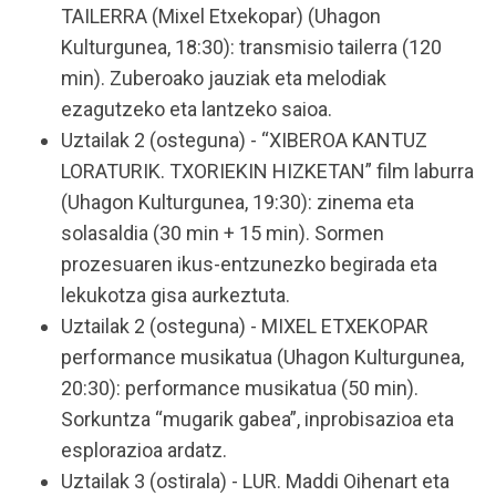
TAILERRA (Mixel Etxekopar) (Uhagon
Kulturgunea, 18:30): transmisio tailerra (120
min). Zuberoako jauziak eta melodiak
ezagutzeko eta lantzeko saioa.
Uztailak 2 (osteguna) - “XIBEROA KANTUZ
LORATURIK. TXORIEKIN HIZKETAN” film laburra
(Uhagon Kulturgunea, 19:30): zinema eta
solasaldia (30 min + 15 min). Sormen
prozesuaren ikus-entzunezko begirada eta
lekukotza gisa aurkeztuta.
Uztailak 2 (osteguna) - MIXEL ETXEKOPAR
performance musikatua (Uhagon Kulturgunea,
20:30): performance musikatua (50 min).
Sorkuntza “mugarik gabea”, inprobisazioa eta
esplorazioa ardatz.
Uztailak 3 (ostirala) - LUR. Maddi Oihenart eta