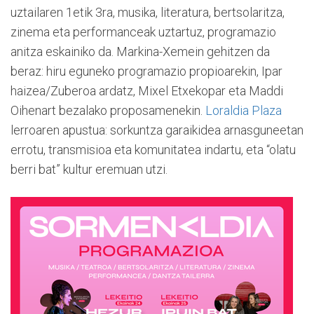
uztailaren 1etik 3ra, musika, literatura, bertsolaritza,
zinema eta performanceak uztartuz, programazio
anitza eskainiko da. Markina-Xemein gehitzen da
beraz: hiru eguneko programazio propioarekin, Ipar
haizea/Zuberoa ardatz, Mixel Etxekopar eta Maddi
Oihenart bezalako proposamenekin.
Loraldia Plaza
lerroaren apustua: sorkuntza garaikidea arnasguneetan
errotu, transmisioa eta komunitatea indartu, eta “olatu
berri bat” kultur eremuan utzi.