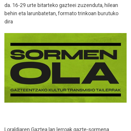
da.
16-29 urte bitarteko gazteei zuzenduta, hilean
behin eta larunbatetan, formato trinkoan burutuko
dira
Loraldiaren Gaztea lan lerroak gazte-sormena