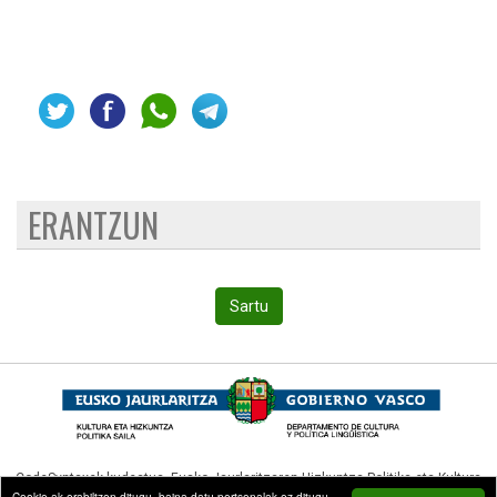
ERANTZUN
Sartu
CodeSyntaxek kudeatua,
Eusko Jaurlaritzaren Hizkuntza Politika eta Kultura
Cookie-ak erabiltzen ditugu, baina datu pertsonalak ez ditugu