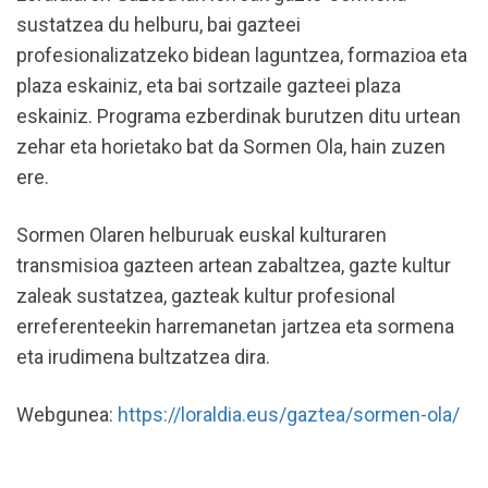
sustatzea du helburu, bai gazteei
profesionalizatzeko bidean laguntzea, formazioa eta
plaza eskainiz, eta bai sortzaile gazteei plaza
eskainiz. Programa ezberdinak burutzen ditu urtean
zehar eta horietako bat da Sormen Ola, hain zuzen
ere.
Sormen Olaren helburuak euskal kulturaren
transmisioa gazteen artean zabaltzea, gazte kultur
zaleak sustatzea, gazteak kultur profesional
erreferenteekin harremanetan jartzea eta sormena
eta irudimena bultzatzea dira.
Webgunea:
https://loraldia.eus/gaztea/sormen-ola/