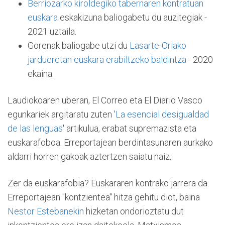
Berriozarko kiroldegiko tabernaren kontratuan
euskara
eskakizuna baliogabetu du auzitegiak -
2021 uztaila.
Gorenak baliogabe utzi du
Lasarte-Oriako
jardueretan euskara erabiltzeko baldintza
- 2020
ekaina.
Laudiokoaren uberan, El Correo eta El Diario Vasco
egunkariek argitaratu zuten '
La esencial desigualdad
de las lenguas
' artikulua, erabat supremazista eta
euskarafoboa.
Erreportajean berdintasunaren aurkako
aldarri horren gakoak aztertzen saiatu naiz.
Zer da euskarafobia? Euskararen kontrako jarrera da.
Erreportajean "kontzientea" hitza gehitu diot, baina
Nestor Estebanek
in
hizketan ondorioztatu dut