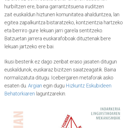
hurbiltzen ere, baina garrantzitsuena iruditzen
zait euskaldun hiztunen komunitatea ahalduntzea, lan
egitea zapalkuntza bistaratzeko, kontzientzia hartzeko
eta berriro gure lekuan jarri garela sentitzeko.
Batzuetan jarrera euskarafoboak dituztenak bere
lekuan jartzeko ere bai.
Ikusi besterik ez dago zenbat eraso jasaten ditugun
euskaldunok, euskaraz bizitzen saiatzeagatik. Baina
normalizatuta ditugu. Icebergaren metaforak asko
esaten du.
Argian
egin dugu
Hizkuntz Eskubideen
Behatorkiaren
laguntzarekin.