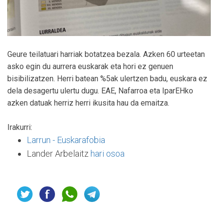
Geure teilatuari harriak botatzea bezala. Azken 60 urteetan
asko egin du aurrera euskarak eta hori ez genuen
bisibilizatzen. Herri batean %5ak ulertzen badu, euskara ez
dela desagertu ulertu dugu. EAE, Nafarroa eta IparEHko
azken datuak herriz herri ikusita hau da emaitza.
Irakurri:
Larrun - Euskarafobia
Lander Arbelaitz
hari osoa