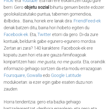
Flickr
eta
Youtube.
Eta han ere eskaintzen dugu gure
berri. Gero
objetu sozial
bihurtu genuen beste edozer:
geolokalizatutako puntua, tabernen gomendioa,
ibilbidea... Baina, horiek ere lanak dira.
FriendFeed-ek
denak batzen ditu, baina hori hobeto egiten du
Facebook-ek.
Eta,
Twitter
etorri da gero. Di-da zure
kontuak, beldurrik gabe egunero-egunero mordoa.
Zertan ari zara? 140 karaktere. Facebook-ek ere
kopiatu zuen hori eta are gauza ñimiñoagoak
konpartitzen hasi:
me gusta, no me gusta.
Eta, oraindik
informazio gehiago sortzen da eta modu errazagoan
Foursquare, Gowalla
edo
Google Latitude
modukoetan: ia ezer egin gabe esaten duzu non
zauden.
Horra tendentzia: gero eta bazka gehiago
hartzailearentzat -denbora errealean- eta gero eta