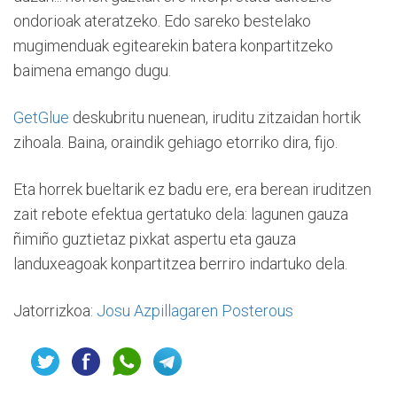
ondorioak ateratzeko. Edo sareko bestelako
mugimenduak egitearekin batera konpartitzeko
baimena emango dugu.
GetGlue
deskubritu nuenean, iruditu zitzaidan hortik
zihoala. Baina, oraindik gehiago etorriko dira, fijo.
Eta horrek bueltarik ez badu ere, era berean iruditzen
zait rebote efektua gertatuko dela: lagunen gauza
ñimiño guztietaz pixkat aspertu eta gauza
landuxeagoak konpartitzea berriro indartuko dela.
Jatorrizkoa:
Josu Azpillagaren Posterous