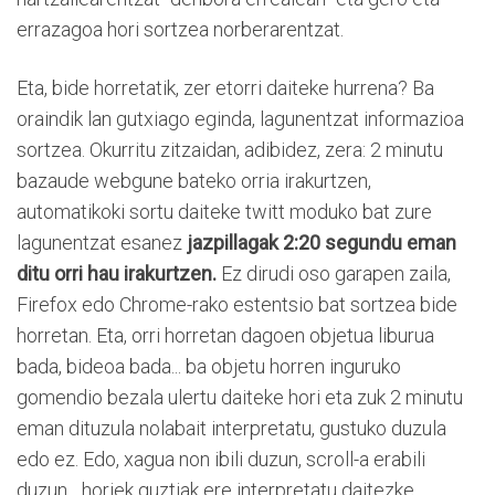
errazagoa hori sortzea norberarentzat.
Eta, bide horretatik, zer etorri daiteke hurrena? Ba
oraindik lan gutxiago eginda, lagunentzat informazioa
sortzea. Okurritu zitzaidan, adibidez, zera: 2 minutu
bazaude webgune bateko orria irakurtzen,
automatikoki sortu daiteke twitt moduko bat zure
lagunentzat esanez
jazpillagak 2:20 segundu eman
ditu orri hau irakurtzen.
Ez dirudi oso garapen zaila,
Firefox edo Chrome-rako estentsio bat sortzea bide
horretan. Eta, orri horretan dagoen objetua liburua
bada, bideoa bada... ba objetu horren inguruko
gomendio bezala ulertu daiteke hori eta zuk 2 minutu
eman dituzula nolabait interpretatu, gustuko duzula
edo ez. Edo, xagua non ibili duzun, scroll-a erabili
duzun... horiek guztiak ere interpretatu daitezke