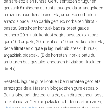
da sare-sozialen funtsa. Gertu sentitzen ditugunen
gauzarik ñimiñoena garrantzitsuagoa da urrunagokoen
arrazoirik haundiena baino. Eta, urruneko norbaiten
arrazoia bada, izan dadila gertuko norbaiten filtrotik
pasata. Gertukoen kontuak badira, prest gaude
egunero 20 minutu kontuoi begira pasatzeko, kapaz
gara 100 argazki, 20 artikulu eta 10 bideo ikusteko. Eta,
dena filtratzen digute ja lagunek: albisteak, liburuak,
argazkiak, bideoak... (Bide horretan, inork aipatu du
arriskuren bat: gustuko jendearen iritziak soilik jakiten
direla)
Bestetik, lagunei gure kontuen berri ematea gero eta
errazagoa dela. Haseran, blogak ziren gure espazio.
Baina, blog bat idaztea lana da, ezin dira egunean bost
artikulu idatzi. Gero argazkiak eta bideoak etorri ziren,