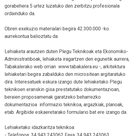
gorabehera 5 urtez luzatuko den zerbitzu profesionala
ordainduko da.
Obren exekuzio materialari begira 42.300.000 -ko
aurrekontua balioztatu da.
Lehiaketa arautzen duten Plegu Teknikoak eta Ekonomiko-
Administratiboak, lehiaketa iragartzen den egunetik aurrera,
Tabakalerako web orrian  www.tabakalera.eu -, arkitektura
lehiaketari begira zabalduko den micrositean argitaratuko
dira. Interesatuek eskura izango dute lehiaketako Plegu
teknikoen eranskin gisa prestatutako dokumentazioan,
beraien proposamenak garatzeko beharrezko
dokumentazioa  informazio teknikoa, argazkiak, planoak,
etab. Argibide eskaeretarako formulario bat ere izango da.
Lehiaketako idazkaritza teknikoa:
- Telefonoa: 34 943 243062 Faxa: 34 943 243063