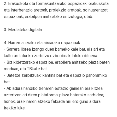
2. Erakusketa eta formakuntzarako espazioak: erakusketa
eta interbentzio aretoak, proiekzio aretoak, soinuarentzat
espazioak, erabilpen anitzetako entzutegia, etab.
3. Mediateka digitala
4. Harremanerako eta aisiarako espazioak
- Sarrera librea izango duen barneko kale bat, aisiari eta
kulturari loturiko zerbitzu ezberdinak lotuko dituena.
- Bizikidetzarako espazioa, erabilera anitzeko plaza baten
moduan, eta TBkafe bat
- Jatetxe zerbitzuak: kantina bat eta espazio panoramiko
bat
- Abiadura handiko trenaren estazio gainean eraikitzea
aztertzen ari diren plataforma-plaza baterako sarbidea;
honek, eraikinaren atzeko fatxada hiri erdigune aldera
irekiko luke.