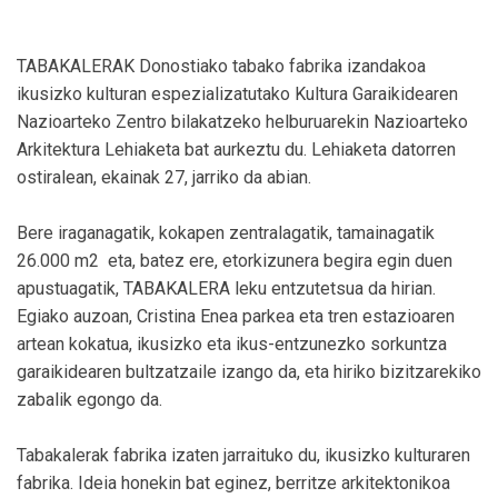
TABAKALERAK Donostiako tabako fabrika izandakoa
ikusizko kulturan espezializatutako Kultura Garaikidearen
Nazioarteko Zentro bilakatzeko helburuarekin Nazioarteko
Arkitektura Lehiaketa bat aurkeztu du. Lehiaketa datorren
ostiralean, ekainak 27, jarriko da abian.
Bere iraganagatik, kokapen zentralagatik, tamainagatik 
26.000 m2  eta, batez ere, etorkizunera begira egin duen
apustuagatik, TABAKALERA leku entzutetsua da hirian.
Egiako auzoan, Cristina Enea parkea eta tren estazioaren
artean kokatua, ikusizko eta ikus-entzunezko sorkuntza
garaikidearen bultzatzaile izango da, eta hiriko bizitzarekiko
zabalik egongo da.
Tabakalerak fabrika izaten jarraituko du, ikusizko kulturaren
fabrika. Ideia honekin bat eginez, berritze arkitektonikoa