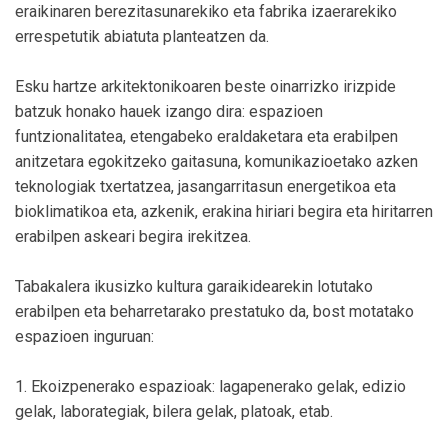
eraikinaren berezitasunarekiko eta fabrika izaerarekiko
errespetutik abiatuta planteatzen da.
Esku hartze arkitektonikoaren beste oinarrizko irizpide
batzuk honako hauek izango dira: espazioen
funtzionalitatea, etengabeko eraldaketara eta erabilpen
anitzetara egokitzeko gaitasuna, komunikazioetako azken
teknologiak txertatzea, jasangarritasun energetikoa eta
bioklimatikoa eta, azkenik, erakina hiriari begira eta hiritarren
erabilpen askeari begira irekitzea.
Tabakalera ikusizko kultura garaikidearekin lotutako
erabilpen eta beharretarako prestatuko da, bost motatako
espazioen inguruan:
1. Ekoizpenerako espazioak: lagapenerako gelak, edizio
gelak, laborategiak, bilera gelak, platoak, etab.