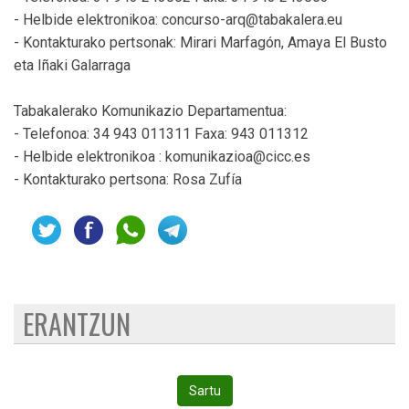
- Helbide elektronikoa: concurso-arq@tabakalera.eu
- Kontakturako pertsonak: Mirari Marfagón, Amaya El Busto
eta Iñaki Galarraga
Tabakalerako Komunikazio Departamentua:
- Telefonoa: 34 943 011311 Faxa: 943 011312
- Helbide elektronikoa : komunikazioa@cicc.es
- Kontakturako pertsona: Rosa Zufía
ERANTZUN
Sartu