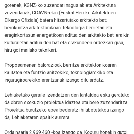
gorenek; KGNZ-ko zuzendari nagusiak eta Arkitektura
zuzendariak; COAVN-ekin (Euskal Herriko Arkitektoen
Elkargo Ofiziala) batera hitzartutako arkitekto bat;
berrikuntza arkitektonikoan, teknologia berrietan eta
eraginkortasun energetikoan aditua den arkitekto bat; eraikin
kulturaletan aditua den bat eta erakundeen ordezkari gisa,
hiru goi mailako teknikari.
Proposamenen balorazioak berritze arkitektonikoaren
kalitatea eta funtzio anitzekiko, teknologiarekiko eta
ingurugiroarekiko erantzunak izango ditu ardatz.
Lehiaketako garaile izendatzen den lantaldea esku geratuko
da obren exekuzio proiektua idaztea eta bere zuzendaritza.
Proiektua burutzeko epea bederatzi hilabetetakoa izango
da, Lehiaketaren epaitik aurrera.
Ordainsaria 2.969.460 -koa izango da. Kopuru honekin gutxi