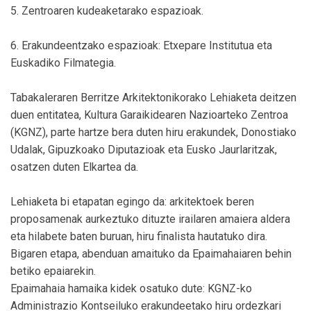
5. Zentroaren kudeaketarako espazioak.
6. Erakundeentzako espazioak: Etxepare Institutua eta
Euskadiko Filmategia.
Tabakaleraren Berritze Arkitektonikorako Lehiaketa deitzen
duen entitatea, Kultura Garaikidearen Nazioarteko Zentroa
(KGNZ), parte hartze bera duten hiru erakundek, Donostiako
Udalak, Gipuzkoako Diputazioak eta Eusko Jaurlaritzak,
osatzen duten Elkartea da.
Lehiaketa bi etapatan egingo da: arkitektoek beren
proposamenak aurkeztuko dituzte irailaren amaiera aldera
eta hilabete baten buruan, hiru finalista hautatuko dira.
Bigaren etapa, abenduan amaituko da Epaimahaiaren behin
betiko epaiarekin.
Epaimahaia hamaika kidek osatuko dute: KGNZ-ko
Administrazio Kontseiluko erakundeetako hiru ordezkari