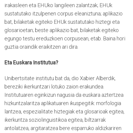
irakasleen eta EHUko langileen zalantzak; EHUk
sustatutako itzulpenen corpus eleaniztuna; aplikazio
bat, bilaketak egiteko EHUk sustatutako hiztegi eta
glosarioetan; beste aplikazio bat, bilaketak egiteko
egungo testu ereduzkoen corpusean, etab. Baina hori
guztia oraindik eraikitzen ari dira.
Eta Euskara Institutua?
Unibertsitate institutu bat da, dio Xabier Alberdik,
bereziki ikerkuntzari lotuko zaion erakundea.
Institutuaren eginkizun nagusia da euskara aztertzea
hizkuntzalaritza aplikatuaren ikuspegitik: morfologia
lantzea, espezialitate hiztegiak eta glosarioak egitea,
ikerkuntza soziolinguistikoa egitea, biltzarrak
antolatzea, argitaratzea bere esparruko aldizkariren