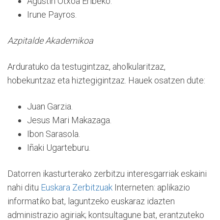
Agustin Otxoa Eribeko.
Irune Payros.
Azpitalde Akademikoa
Arduratuko da testugintzaz, aholkularitzaz,
hobekuntzaz eta hiztegigintzaz. Hauek osatzen dute:
Juan Garzia.
Jesus Mari Makazaga.
Ibon Sarasola.
Iñaki Ugarteburu.
Datorren ikasturterako zerbitzu interesgarriak eskaini
nahi ditu
Euskara Zerbitzuak
Interneten: aplikazio
informatiko bat, laguntzeko euskaraz idazten
administrazio agiriak; kontsultagune bat, erantzuteko