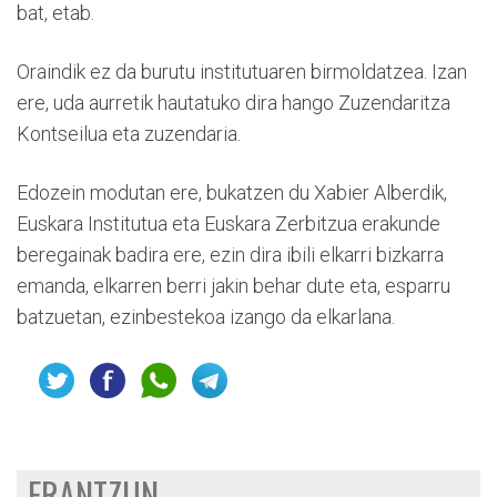
bat, etab.
Oraindik ez da burutu institutuaren birmoldatzea. Izan
ere, uda aurretik hautatuko dira hango Zuzendaritza
Kontseilua eta zuzendaria.
Edozein modutan ere, bukatzen du Xabier Alberdik,
Euskara Institutua eta Euskara Zerbitzua erakunde
beregainak badira ere, ezin dira ibili elkarri bizkarra
emanda, elkarren berri jakin behar dute eta, esparru
batzuetan, ezinbestekoa izango da elkarlana.
ERANTZUN