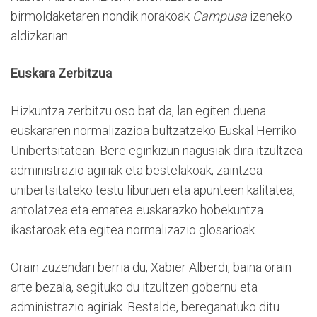
birmoldaketaren nondik norakoak
Campusa
izeneko
aldizkarian.
Euskara Zerbitzua
Hizkuntza zerbitzu oso bat da, lan egiten duena
euskararen normalizazioa bultzatzeko Euskal Herriko
Unibertsitatean. Bere eginkizun nagusiak dira itzultzea
administrazio agiriak eta bestelakoak, zaintzea
unibertsitateko testu liburuen eta apunteen kalitatea,
antolatzea eta ematea euskarazko hobekuntza
ikastaroak eta egitea normalizazio glosarioak.
Orain zuzendari berria du, Xabier Alberdi, baina orain
arte bezala, segituko du itzultzen gobernu eta
administrazio agiriak. Bestalde, bereganatuko ditu