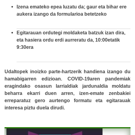
Izena emateko epea luzatu da; gaur eta bihar ere
aukera izango da formularioa betetzeko
Egitarauan ordutegi moldaketa batzuk izan dira,
eta hasiera ordu erdi aurreratu da, 10:00etatik
9:30era
Udaltopek inoizko parte-hartzerik handiena izango du
hamabigarren edizioan. COVID-19aren pandemiak
eragindako osasun larrialdiak jardunaldia moldatu
beharra ekarri duen arren, izen-emate zenbakiei
erreparatuz gero aurtengo formatu eta egitarauak
interesa piztu duela dirudi.