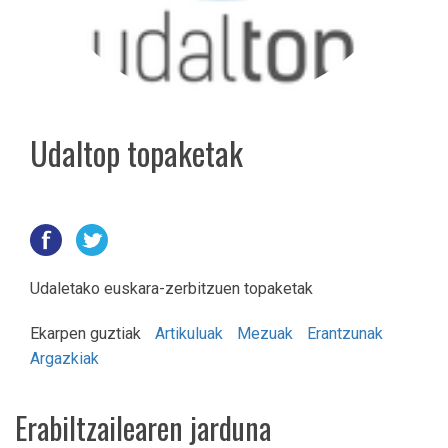
Udaltop topaketak
Udaletako euskara-zerbitzuen topaketak
Ekarpen guztiak
Artikuluak
Mezuak
Erantzunak
Argazkiak
Erabiltzailearen jarduna