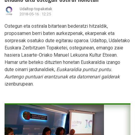
Udaltop topaketak
2018-05-16 : 12:25
Ostegun eta ostirala bitartean bederatzi hitzaldik,
proposamen berri baten aurkezpenak, ekarpenak eta
sorpresak osatuko dute egitarau oparoa. Udaltop, Udaletako
Euskara Zerbitzuen Topaketei, ostegunean, emango zaie
hasiera Lasarte-Oriako Manuel Lekuona Kultur Etxean.
Hamar urte beteko dituzten honetan Euskaraldia izango
dute oinarri jardunaldiek,
Euskaraldia puntuz puntu.
Aurtengo puntuari erantzunak eta datorrenari galderak
izenburupean.