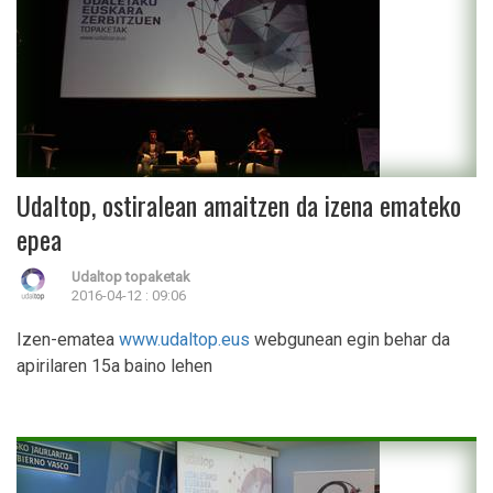
Udaltop, ostiralean amaitzen da izena emateko
epea
Udaltop topaketak
2016-04-12 : 09:06
Izen-ematea
www.udaltop.eus
webgunean egin behar da
apirilaren 15a baino lehen