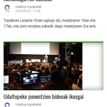
Udaltop topaketak
2019-04-05 : 11:46
Topaketa Lasarte-Orian egingo da, maiatzaren 16an eta
17an, eta izen-ematea zabalik dago maiatzaren 3ra arte.
Udaltopeko ponentzien bideoak ikusgai
Udaltop topaketak