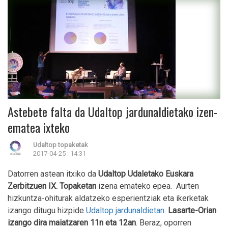
Astebete falta da Udaltop jardunaldietako izen-
ematea ixteko
Udaltop topaketak
2017-04-25 : 14:31
Datorren astean itxiko da
Udaltop Udaletako Euskara
Zerbitzuen IX. Topaketan
izena emateko epea. Aurten
hizkuntza-ohiturak aldatzeko esperientziak eta ikerketak
izango ditugu hizpide
Udaltop jardunaldietan
.
Lasarte-Orian
izango dira maiatzaren 11n eta 12an
. Beraz, oporren