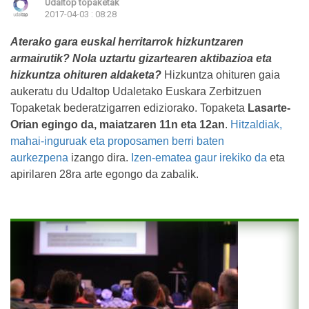
Udaltop topaketak
2017-04-03 : 08:28
Aterako gara euskal herritarrok hizkuntzaren
armairutik? Nola uztartu gizartearen aktibazioa eta
hizkuntza ohituren aldaketa?
Hizkuntza ohituren gaia
aukeratu du Udaltop Udaletako Euskara Zerbitzuen
Topaketak bederatzigarren ediziorako.
Topaketa
Lasarte-
Orian egingo da, maiatzaren 11n eta 12an
.
Hitzaldiak,
mahai-inguruak eta proposamen berri baten
aurkezpena
izango dira.
Izen-ematea gaur irekiko da
eta
apirilaren 28ra arte egongo da zabalik.