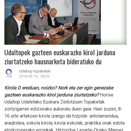
Udaltopek gazteen euskarazko kirol jarduna
ziurtatzeko hausnarketa bideratuko du
Udaltop topaketak
2016-03-16 : 08:26
Kirola D ereduan, noizko? Nork eta zer egin genezake
gazteen euskarazko kirol jarduna ziurtatzeko?
Horixe
Udaltop Udaletako Euskara Zerbitzuen Topaketak
zortzigarren ediziorako aukeratu duen gaia. Hain zuzen, 8-
16 urte artekoen kirola izango da hizpide: antolamendua,
araubidea, eskola kirola, kirola eskolak, praktika onak edota
etorkizunerako erronkak. Hitzordua Lasarte-Oriako Manuel