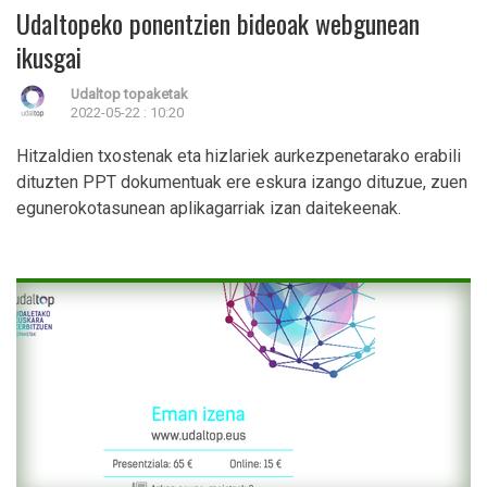
Udaltopeko ponentzien bideoak webgunean
ikusgai
Udaltop topaketak
2022-05-22 : 10:20
Hitzaldien txostenak eta hizlariek aurkezpenetarako erabili
dituzten PPT dokumentuak ere eskura izango dituzue, zuen
egunerokotasunean aplikagarriak izan daitekeenak.