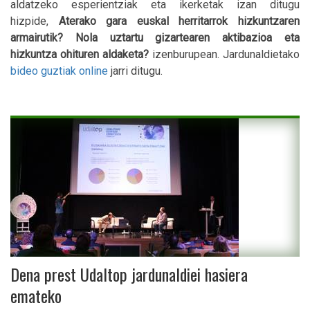
aldatzeko esperientziak eta ikerketak izan ditugu
hizpide,
Aterako gara euskal herritarrok hizkuntzaren
armairutik? Nola uztartu gizartearen aktibazioa eta
hizkuntza ohituren aldaketa?
izenburupean. Jardunaldietako
bideo guztiak online
jarri ditugu.
Dena prest Udaltop jardunaldiei hasiera
emateko