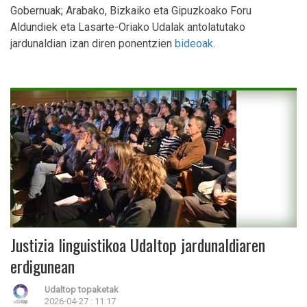
Gobernuak; Arabako, Bizkaiko eta Gipuzkoako Foru
Aldundiek eta Lasarte-Oriako Udalak antolatutako
jardunaldian izan diren ponentzien
bideoak
.
Justizia linguistikoa Udaltop jardunaldiaren
erdigunean
Udaltop topaketak
2026-04-27 : 11:17