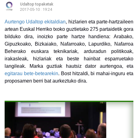
Udaltop topaketak
2017-05-10 : 19:24
Aurtengo Udaltop ekitaldian
, hizlarien eta parte-hartzaileen
artean Euskal Herriko txoko guztietako
275
partaidetik gora
bilduko dira, inoizko parte hartze handiena: Arabako,
Gipuzkoako, Bizkaiako, Nafarroako, Lapurdiko, Nafarroa
Beherako euskara teknikariak, arduradun politikoak,
irakasleak, hizlariak eta beste hainbat esparruetako
langileak. Marka guztiak hautsiz dator aurtengoa, eta
egitarau bete-betearekin
. Bost hitzaldi, bi mahai-inguru eta
proposamen berri bat aurkeztuko dira.