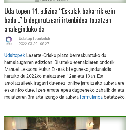
Udaltopen 14. edizioa “Eskolak bakarrik ezin
badu…” bidegurutzeari irtenbidea topatzen
ahaleginduko da
Udaltop topaketak
2022-03-30 : 08:27
Udaltopek
Lasarte-Oriako plaza berreskuratuko du
hamalaugarren edizioan. Bi urteko etenaldiaren ondotik,
Manuel Lekuona Kultur Etxeak bi eguneko jardunaldia
hartuko du 2022ko maiatzaren 12an eta 13an. Eta
antolatzaileek iragarri dutenez, online jarraitzeko aukera ere
eskainiko dute. Izen-emate epea dagoeneko zabalik da eta
maiatzaren 3ra arte izango da aukera
formularioa
betetzeko.