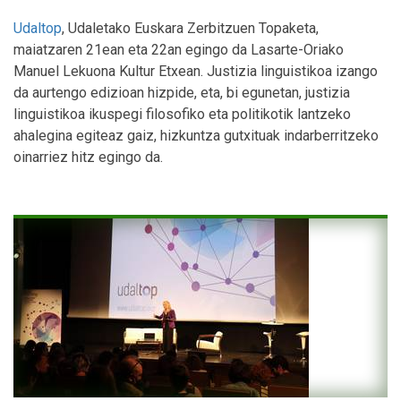
Udaltop
, Udaletako Euskara Zerbitzuen Topaketa,
maiatzaren 21ean eta 22an egingo da Lasarte-Oriako
Manuel Lekuona Kultur Etxean. Justizia linguistikoa izango
da aurtengo edizioan hizpide, eta, bi egunetan, justizia
linguistikoa ikuspegi filosofiko eta politikotik lantzeko
ahalegina egiteaz gaiz, hizkuntza gutxituak indarberritzeko
oinarriez hitz egingo da.