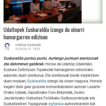
Udaltopek Euskaraldia izango du oinarri
hamargarren edizioan
Udaltop topaketak
2018-04-13 : 18:35
Euskaraldia puntuz puntu. Aurtengo puntuari erantzunak
eta datorrenari galderak.
Horixe da Udaltop Udaletako
Euskara Zerbitzuen Topaketak hamargarren ediziorako
aukeratu duen izenburua. Eta izenburuak berak iradokitzen
duen moduan,
Euskaraldia
izango da oinarri nagusia. Horrela
iragarri dute gaur goizean komunikabideen aurrean Lasarte-
Oriako Udalak, Gipuzkoako Foru Aldundiak, Eusko
Jaurlaritzako Hizkuntza Politikako Sailburuordetzak eta
Euskaltzaleen Topaguneak
egitaraua
aurkeztearekin bat.