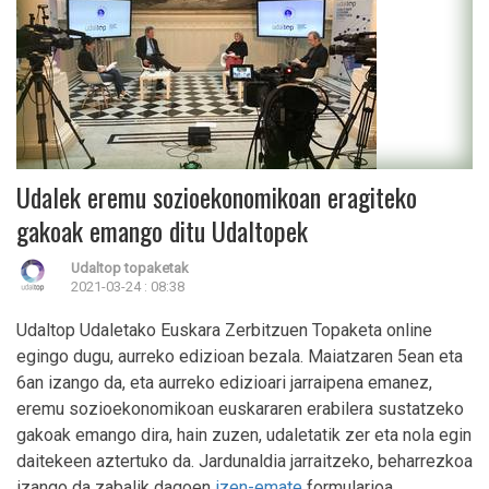
Udalek eremu sozioekonomikoan eragiteko
gakoak emango ditu Udaltopek
Udaltop topaketak
2021-03-24 : 08:38
Udaltop Udaletako Euskara Zerbitzuen Topaketa online
egingo dugu, aurreko edizioan bezala. Maiatzaren 5ean eta
6an izango da, eta aurreko edizioari jarraipena emanez,
eremu sozioekonomikoan euskararen erabilera sustatzeko
gakoak emango dira, hain zuzen, udaletatik zer eta nola egin
daitekeen aztertuko da. Jardunaldia jarraitzeko, beharrezkoa
izango da zabalik dagoen
izen-emate
formularioa