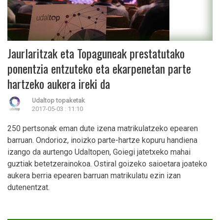
Jaurlaritzak eta Topaguneak prestatutako
ponentzia entzuteko eta ekarpenetan parte
hartzeko aukera ireki da
Udaltop topaketak
2017-05-03 : 11:10
250 pertsonak eman dute izena matrikulatzeko epearen
barruan. Ondorioz, inoizko parte-hartze kopuru handiena
izango da aurtengo Udaltopen, Goiegi jatetxeko mahai
guztiak betetzerainokoa. Ostiral goizeko saioetara joateko
aukera berria epearen barruan matrikulatu ezin izan
dutenentzat.