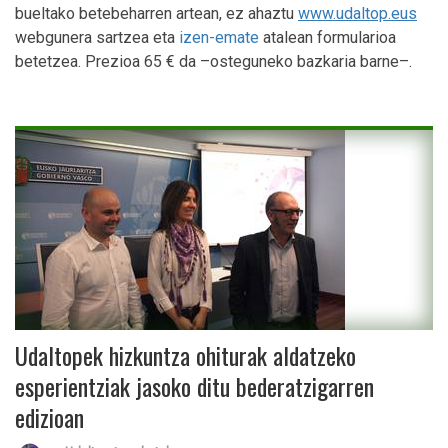
bueltako betebeharren artean, ez ahaztu
www.udaltop.eus
webgunera sartzea eta
izen-emate
atalean formularioa
betetzea. Prezioa 65 € da –osteguneko bazkaria barne–.
Udaltopek hizkuntza ohiturak aldatzeko
esperientziak jasoko ditu bederatzigarren
edizioan