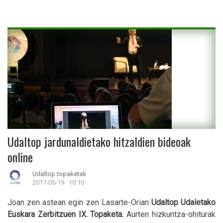
Udaltop jardunaldietako hitzaldien bideoak
online
Udaltop topaketak
2017-05-19 : 10:10
Joan zen astean egin zen Lasarte-Orian
Udaltop Udaletako
Euskara Zerbitzuen IX. Topaketa.
Aurten hizkuntza-ohiturak