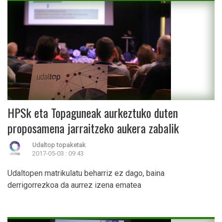
HPSk eta Topaguneak aurkeztuko duten
proposamena jarraitzeko aukera zabalik
Udaltop topaketak
2017-05-03 : 09:43
Udaltopen matrikulatu beharriz ez dago, baina
derrigorrezkoa da aurrez izena ematea