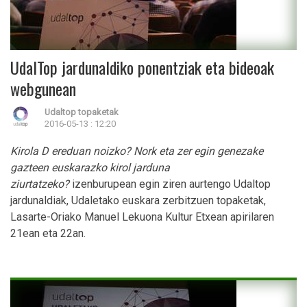
UdalTop jardunaldiko ponentziak eta bideoak
webgunean
Udaltop topaketak
2016-05-13 : 12:20
Kirola D ereduan noizko? Nork eta zer egin genezake
gazteen euskarazko kirol jarduna
ziurtatzeko?
izenburupean egin ziren aurtengo Udaltop
jardunaldiak, Udaletako euskara zerbitzuen topaketak,
Lasarte-Oriako Manuel Lekuona Kultur Etxean apirilaren
21ean eta 22an.