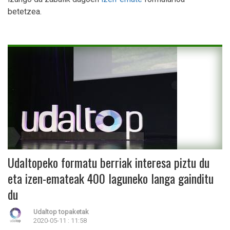
betetzea.
Udaltopeko formatu berriak interesa piztu du
eta izen-emateak 400 laguneko langa gainditu
du
Udaltop topaketak
2020-05-11 : 11:58