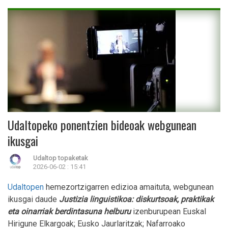
Udaltopeko ponentzien bideoak webgunean
ikusgai
Udaltop topaketak
2026-06-02 : 15:41
Udaltopen
hemezortzigarren edizioa amaituta, webgunean
ikusgai daude
Justizia linguistikoa: diskurtsoak, praktikak
eta oinarriak berdintasuna helburu
izenburupean Euskal
Hirigune Elkargoak; Eusko Jaurlaritzak; Nafarroako