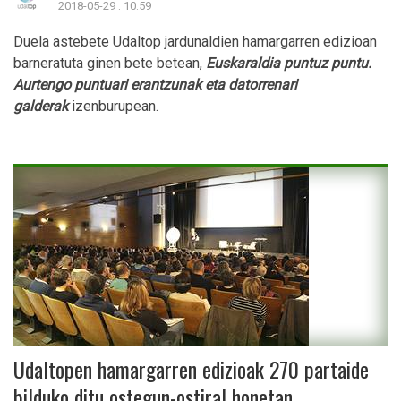
2018-05-29 : 10:59
Duela astebete Udaltop jardunaldien hamargarren edizioan
barneratuta ginen bete betean,
Euskaraldia puntuz puntu.
Aurtengo puntuari erantzunak eta datorrenari
galderak
izenburupean.
Udaltopen hamargarren edizioak 270 partaide
bilduko ditu ostegun-ostiral honetan