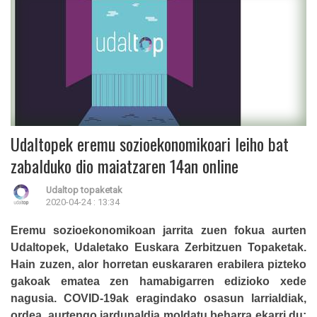
Udaltopek eremu sozioekonomikoari leiho bat
zabalduko dio maiatzaren 14an online
Udaltop topaketak
2020-04-24 : 13:34
Eremu sozioekonomikoan jarrita zuen fokua aurten
Udaltopek, Udaletako Euskara Zerbitzuen Topaketak.
Hain zuzen, alor horretan euskararen erabilera pizteko
gakoak ematea zen hamabigarren edizioko xede
nagusia. COVID-19ak eragindako osasun larrialdiak,
ordea, aurtengo jardunaldia moldatu beharra ekarri du;