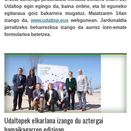
Udaltop egin egingo da, baina online, eta bi eguneko
egitaraua goiz bakarrera mugatuz. Maiatzaren 14an
izango da,
www.udaltop.eus
webgunean. Jardunaldia
jarraitzeko beharrezkoa izango da aurrez izen-emate
formularioa betetzea.
Udaltopek elkarlana izango du aztergai
hamaikagarren edizioan