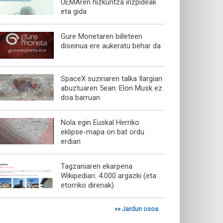
UEMAren hizkuntza irizpideak
eta gida
Gure Monetaren billeteen
diseinua ere aukeratu behar da
SpaceX suziriaren talka Ilargian
abuztuaren 5ean: Elon Musk ez
doa barruan
Nola egin Euskal Herriko
eklipse-mapa on bat ordu
erdian
Tagzaniaren ekarpena
Wikipediari: 4.000 argazki (eta
etorriko direnak)
»»
Jardun osoa