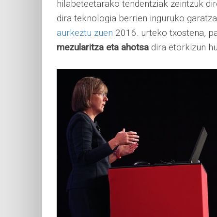
hilabeteetarako tendentziak zeintzuk dir
dira teknologia berrien inguruko garatzai
aurkeztu zuen
2016. urteko txostena, par
mezularitza eta ahotsa
dira etorkizun hu