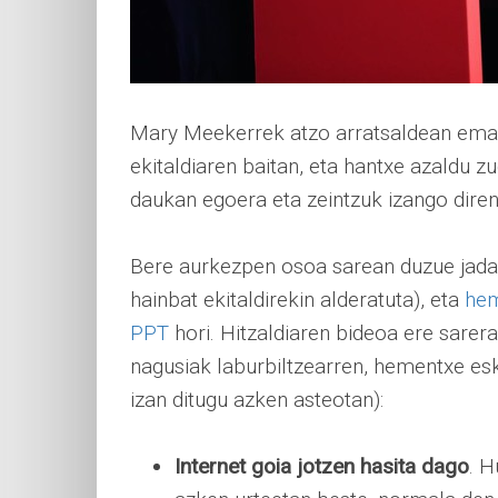
Mary Meekerrek atzo arratsaldean eman
ekitaldiaren baitan, eta hantxe azaldu z
daukan egoera eta zeintzuk izango dire
Bere aurkezpen osoa sarean duzue jada 
hainbat ekitaldirekin alderatuta), eta
hem
PPT
hori. Hitzaldiaren bideoa ere sarera
nagusiak laburbiltzearren, hementxe es
izan ditugu azken asteotan):
Internet goia jotzen hasita dago
. H