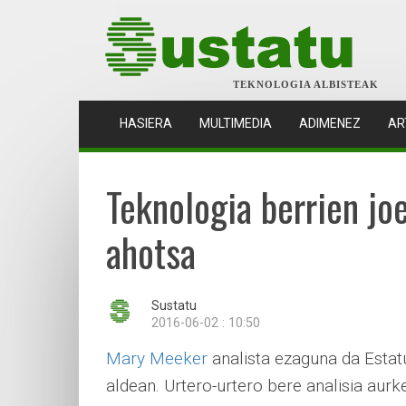
TEKNOLOGIA ALBISTEAK
(CURRENT)
HASIERA
MULTIMEDIA
ADIMENEZ
AR
Teknologia berrien jo
ahotsa
Sustatu
2016-06-02 : 10:50
Mary Meeker
analista ezaguna da Estatu
aldean. Urtero-urtero bere analisia aurk