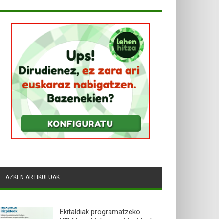
AZKEN ARTIKULUAK
Ekitaldiak programatzeko