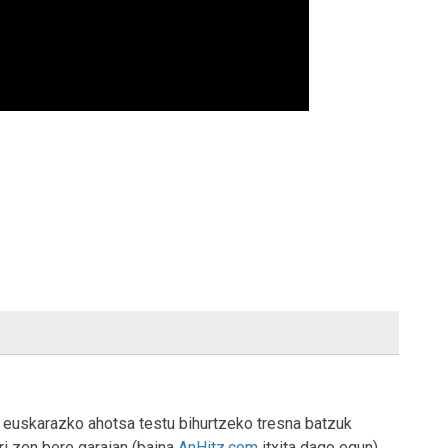
 euskarazko ahotsa testu bihurtzeko tresna batzuk
ri zen bere garaian (baina
AnHitz.com
itxita dago egun)