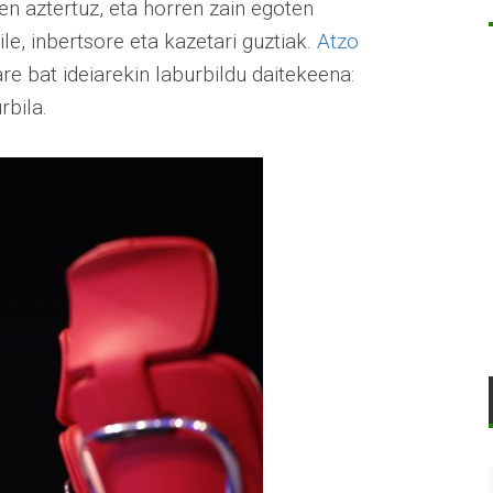
en aztertuz, eta horren zain egoten
le, inbertsore eta kazetari guztiak.
Atzo
e bat ideiarekin laburbildu daitekeena:
rbila.