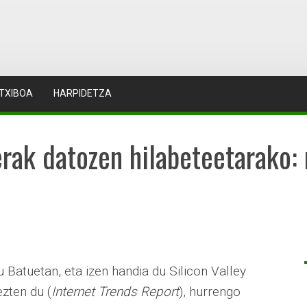
TXIBOA
HARPIDETZA
erak datozen hilabeteetarako: 
 Batuetan, eta izen handia du Silicon Valley
ezten du (
Internet Trends Report
), hurrengo