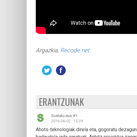
Argazkia,
Recode.net
.
ERANTZUNAK
Sustatu.eus
#1
2016-06-02 : 15:39
Ahots-teknologiak direla eta, gogoratu dezagun
badaudela jada garatuak. Anhitz proiektua iragar