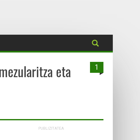
mezularitza eta
1
PUBLIZITATEA