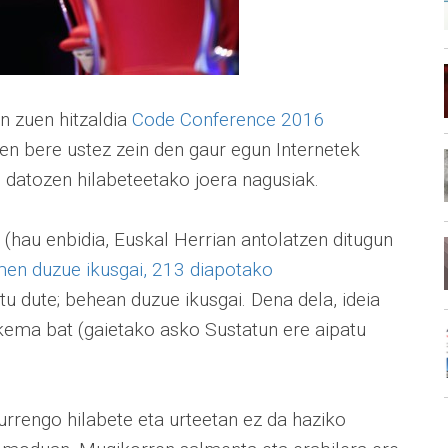
 zuen hitzaldia
Code Conference 2016
uen bere ustez zein den gaur egun Internetek
n datozen hilabeteetako joera nagusiak.
(hau enbidia, Euskal Herrian antolatzen ditugun
en duzue ikusgai, 213 diapotako
tu dute; behean duzue ikusgai. Dena dela, ideia
kema bat (gaietako asko Sustatun ere aipatu
urrengo hilabete eta urteetan ez da haziko