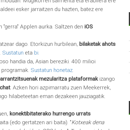
 moduan. Mugikorren salmenta eta erabilera ere
aldeei esker jarraitzen du hazten, batez ere
n "gerra" Applen aurka. Saltzen den
iOS
atzear dago. Etorkizun hurbilean,
bilaketak ahots
.
Sustatun
eta
bi
.
oso handia da, Asian bereziki. 400 milioi
ko programak.
Sustatun honetaz
.
garrantzitsuenak mezularitza plataformak
izango
chat
. Azken hori azpimarratu zuen Meekerrek,
ngo hilabeteetan eman dezakeen jauziagatik.
uen,
konektibitaterako hurrengo urrats
ita (edo gertatzen ari baita). "
Kotxeak dena