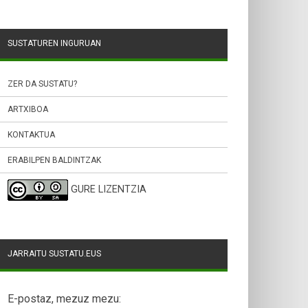
SUSTATUREN INGURUAN
ZER DA SUSTATU?
ARTXIBOA
KONTAKTUA
ERABILPEN BALDINTZAK
GURE LIZENTZIA
JARRAITU SUSTATU.EUS
E-postaz, mezuz mezu: