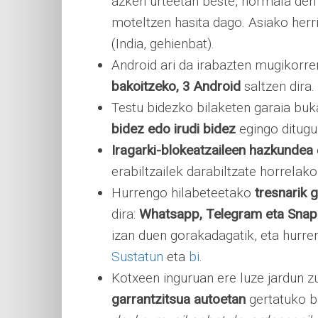
azken urteetan beste, normala den
moteltzen hasita dago. Asiako herri
(India, gehienbat).
Android ari da irabazten mugikorre
bakoitzeko, 3 Android
saltzen dira.
Testu bidezko bilaketen garaia buk
bidez edo irudi bidez
egingo ditugu
Iragarki-blokeatzaileen hazkundea
erabiltzailek darabiltzate horrela
Hurrengo hilabeteetako
tresnarik 
dira:
Whatsapp, Telegram eta Snap
izan duen gorakadagatik, eta hurre
Sustatun
eta
bi
.
Kotxeen inguruan ere luze jardun z
garrantzitsua autoetan
gertatuko ba