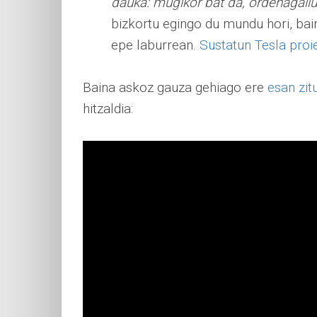
dauka: mugikor bat da, ordenagailu b
bizkortu egingo du mundu hori, ba
epe laburrean.
Sustatun Tesla proi
Baina askoz gauza gehiago ere
esan zi
hitzaldia: