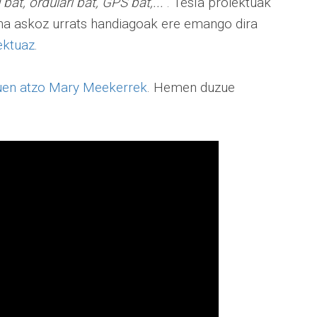
at, ordulari bat, GPS bat,...
". Tesla proiektuak
ina askoz urrats handiagoak ere emango dira
ektuaz
.
tuen atzo Mary Meekerrek
. Hemen duzue