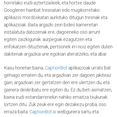
horrelako irudi-aztertzaileek, eta hortxe daude
Googleren hainbat tresnatan edo mugikorretako
aplikazio mordoxkatan aurkituko ditugun tresnak eta
aplikazioak. Baita argazki zein bideo kameretan
instalatuta datozenak ere, dagoeneko oso arrunt
egiten zaizkigunak: aurpegiak ezagutzen eta
enfokatzen dituztenak, pertsonek irri noiz egiten duten
dakitenak argazkia une egokian ateratzeko, eta abar.
Kasu honetan baina,
CaptionBot
aplikazioak urrats bat
gehiago ematen du, eta argazkian zer dagoen jakiteaz
gain, argazkian zer gertatzen den ere ulertzen du, eta
gainera deskribatu ere egiten du. Ez du beti asmatzen,
baina irudi estandarrenekin nahiko emaitza txukunak
lortzen ditu. Zuk zeuk ere egin dezakezu proba, oso
erraza baita:
CaptionBot.ai
webgunera sartu eta