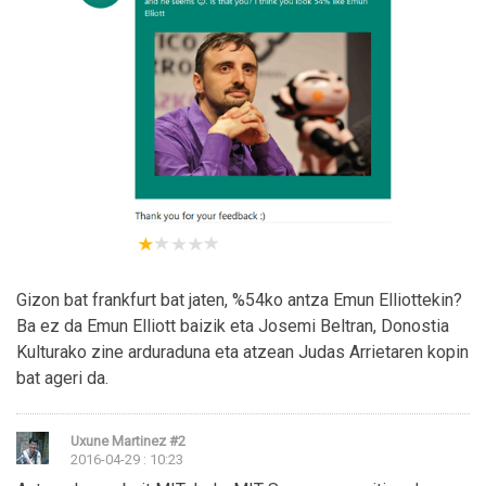
Gizon bat frankfurt bat jaten, %54ko antza Emun Elliottekin?
Ba ez da Emun Elliott baizik eta Josemi Beltran, Donostia
Kulturako zine arduraduna eta atzean Judas Arrietaren kopin
bat ageri da.
Uxune Martinez
#2
2016-04-29 : 10:23