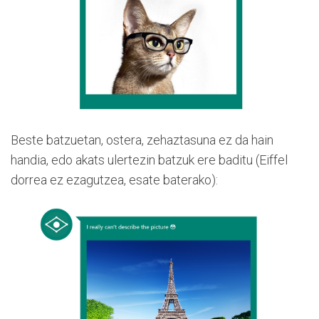
Beste batzuetan, ostera, zehaztasuna ez da hain
handia, edo akats ulertezin batzuk ere baditu (Eiffel
dorrea ez ezagutzea, esate baterako):