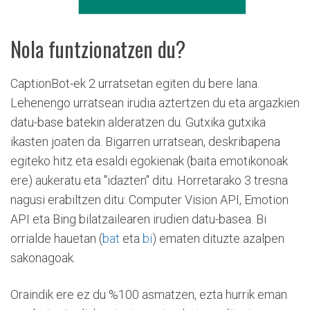
Nola funtzionatzen du?
CaptionBot-ek 2 urratsetan egiten du bere lana.
Lehenengo urratsean irudia aztertzen du eta argazkien
datu-base batekin alderatzen du. Gutxika gutxika
ikasten joaten da. Bigarren urratsean, deskribapena
egiteko hitz eta esaldi egokienak (baita emotikonoak
ere) aukeratu eta "idazten" ditu. Horretarako 3 tresna
nagusi erabiltzen ditu: Computer Vision API, Emotion
API eta Bing bilatzailearen irudien datu-basea. Bi
orrialde hauetan (
bat
eta
bi
) ematen dituzte azalpen
sakonagoak.
Oraindik ere ez du %100 asmatzen, ezta hurrik eman