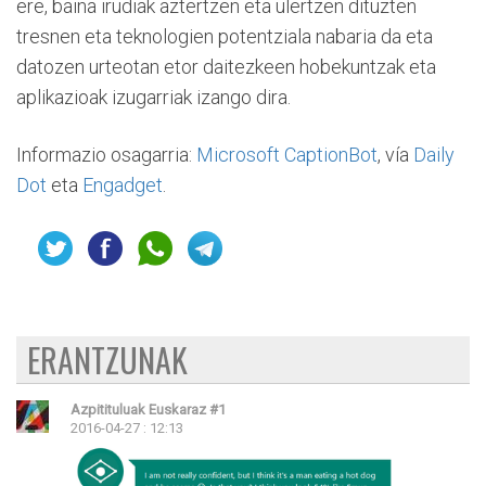
ere, baina irudiak aztertzen eta ulertzen dituzten
tresnen eta teknologien potentziala nabaria da eta
datozen urteotan etor daitezkeen hobekuntzak eta
aplikazioak izugarriak izango dira.
Informazio osagarria:
Microsoft CaptionBot
, vía
Daily
Dot
eta
Engadget
.
ERANTZUNAK
Azpitituluak Euskaraz
#1
2016-04-27 : 12:13