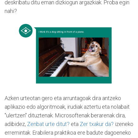
deskribatu ditu eman dizkiogun argazkiak. Proba egin
nahi?
Azken urteotan gero eta arruntagoak dira antzeko
aplikazio edo algoritmoak, irudiak aztertu eta nolabait
"ulertzen" dituztenak. Microsoftenak berarenak dira,
adibidez,
Zenbat urte ditut?
eta
Zer txakur da?
izeneko
erremintak. Erabilera praktikoa ere badute dagoeneko