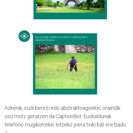
Azkenik, irudi berezi edo abstraktoagoekin, oraindik
oso motz geratzen da CaptionBot. Euskaldunak
telefono mugikorrekin lotzeko joera txiki bat ere badu
;)