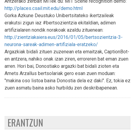
Antzerako zerbait MITek du: MIT Scene recognition demo:
http://places.csail.mit.edu/demo.html
Gorka Azkune Deustuko Unibertsitateko ikertzaileak
erakutsi zigun iaz #bertsozientzia ekitaldian, adimen
artifizialaren nondik norakoak azaldu zituenean:
http://zientziakaiera.eus/2016/01/05/bertsozientzia-3-
neurona-sareak-adimen-artifiziala-eratzeko/
Argazkiak bidali zituen zuzenean eta emaitzak, CaptionBot-
en antzera, nahiko onak izan ziren, erroreren bat eman zuen
arren. Hori bai, Donostiako argazki bat bidali zioten eta
Amets Arzallus bertsolariak gero esan zuen moduan:
"makina oso listoa baina Donostia dela ez daki". Ez, tokia ez
zuen asmatu baina asko hurbildu zen deskribapenean.
ERANTZUN