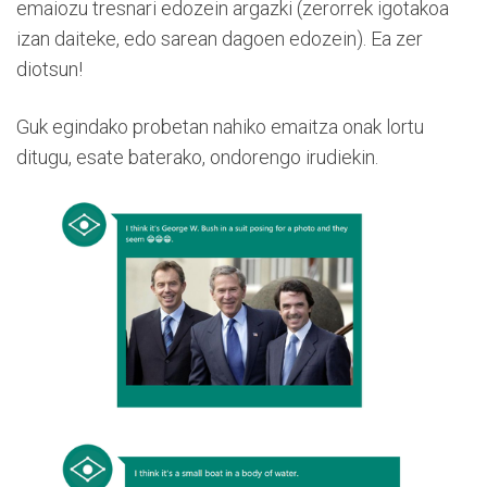
emaiozu tresnari edozein argazki (zerorrek igotakoa
izan daiteke, edo sarean dagoen edozein). Ea zer
diotsun!
Guk egindako probetan nahiko emaitza onak lortu
ditugu, esate baterako, ondorengo irudiekin.