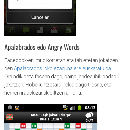
Apalabrados edo Angry Words
Facebook-en, mugikorretan eta tabletetan jokatzen
den
Apalabrados joko ezaguna ere euskaratu da
.
Oraindik beta fasean dago, baina jendea ibili badabil
jokatzen. Hobekuntzetara irekia dago tresna, eta
hemen iradokizunak biltzen ari dira.