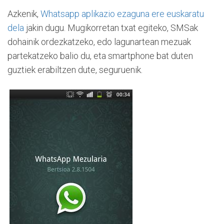
Azkenik,
Whatsapp aplikazio ezaguna ere euskaratu
dela
jakin dugu. Mugikorretan txat egiteko, SMSak
dohainik ordezkatzeko, edo lagunartean mezuak
partekatzeko balio du, eta smartphone bat duten
guztiek erabiltzen dute, seguruenik.