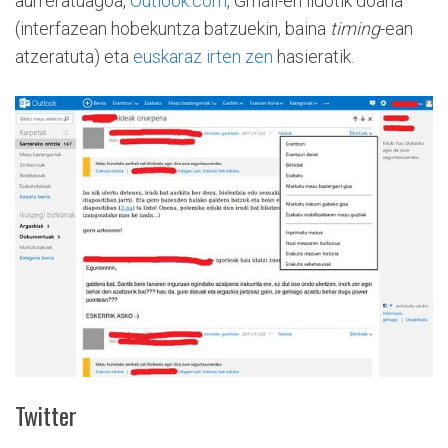
aurreratuagoa,
Outlook.com
, Gmail-en ildotik doana
(interfazean hobekuntza batzuekin, baina
timing
-ean
atzeratuta) eta
euskaraz irten zen
hasieratik.
Twitter