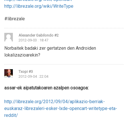
http://librezale.org/wiki/WriteType
#librezale
Alexander Gabilondo
#2
2012-09-03 : 18:47
Norbaitek badaki zer gertatzen den Androiden
lokalizazioarekin?
Txopi
#3
2012-09-04 : 22:04
assar-ek aipatutakoaren azalpen osoagoa:
http://librezale.org/2012/09/04/aplikazio-berriak-
euskaraz-librezaleri-esker-lxde-opencart-writetype-eta-
reddit/