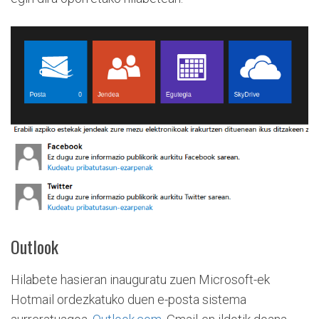
Outlook
Hilabete hasieran inauguratu zuen Microsoft-ek
Hotmail ordezkatuko duen e-posta sistema