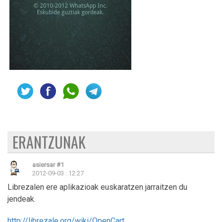
ERANTZUNAK
asiersar
#1
2012-09-03 : 12:27
Librezalen ere aplikazioak euskaratzen jarraitzen du
jendeak.
http://librezale.org/wiki/OpenCart