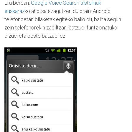
Era berean,
Google Voice Search sistemak
euskaraz
ko ahotsa ezagutzen du orain. Android
telefonoetan bilaketak egiteko balio du, baina segun
zein telefonorekin zabiltzan, batzuei funtzionatuko
dizue, eta beste batzuei ez.