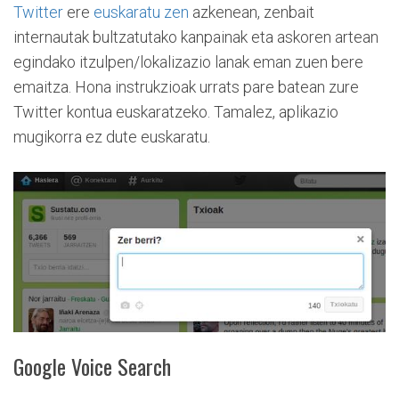
Twitter
ere
euskaratu zen
azkenean, zenbait
internautak bultzatutako kanpainak eta askoren artean
egindako itzulpen/lokalizazio lanak eman zuen bere
emaitza. Hona instrukzioak urrats pare batean zure
Twitter kontua euskaratzeko. Tamalez, aplikazio
mugikorra ez dute euskaratu.
Google Voice Search