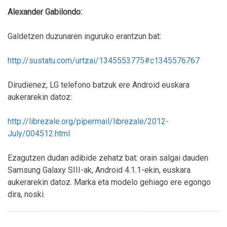
Alexander Gabilondo:
Galdetzen duzunaren inguruko erantzun bat:
http://sustatu.com/urtzai/1345553775#c1345576767
Dirudienez, LG telefono batzuk ere Android euskara
aukerarekin datoz:
http://librezale.org/pipermail/librezale/2012-
July/004512.html
Ezagutzen dudan adibide zehatz bat: orain salgai dauden
Samsung Galaxy SIII-ak, Android 4.1.1-ekin, euskara
aukerarekin datoz. Marka eta modelo gehiago ere egongo
dira, noski.