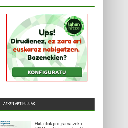
AZKEN ARTIKULUAK
Ekitaldiak programatzeko