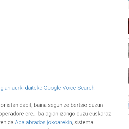
egian aurki daiteke Google Voice Search
.
onietan dabil, baina segun ze bertsio duzun
 operadore ere... ba agian izango duzu euskaraz
tzen da
Apalabrados jokoarekin
, sistema