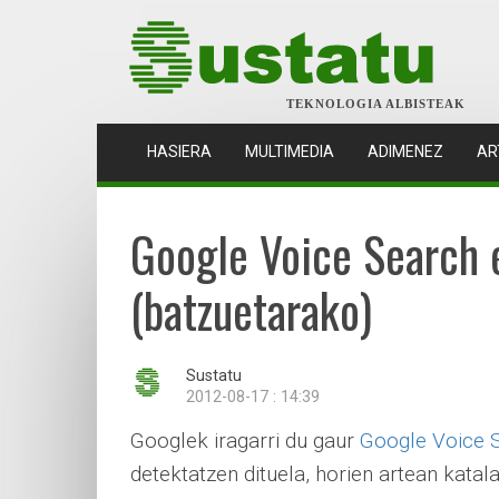
TEKNOLOGIA ALBISTEAK
(CURRENT)
HASIERA
MULTIMEDIA
ADIMENEZ
AR
Google Voice Search 
(batzuetarako)
Sustatu
2012-08-17 : 14:39
Googlek iragarri du gaur
Google Voice S
detektatzen dituela, horien artean kata