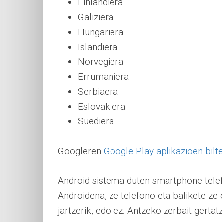
Finlandiera
Galiziera
Hungariera
Islandiera
Norvegiera
Errumaniera
Serbiaera
Eslovakiera
Suediera
Googleren
Google Play aplikazioen bilt
Android sistema duten smartphone telef
Androidena, ze telefono eta balikete ze
jartzerik, edo ez. Antzeko zerbait gerta