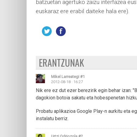
batzuetan agertuko zaizu interfazea eus
euskaraz ere erabil daiteke hala ere).
ERANTZUNAK
Mikel Larreategi
#1
2012-08-18 : 16:27
Nik ere ez dut ezer berezirik egin behar izan: "
dagokion botoia sakatu eta hobespenetan hizku
Probatu aplikazioa Google Play-n aurkitu eta eg
instalatu berriz.
Urtzi Odriozola
#2