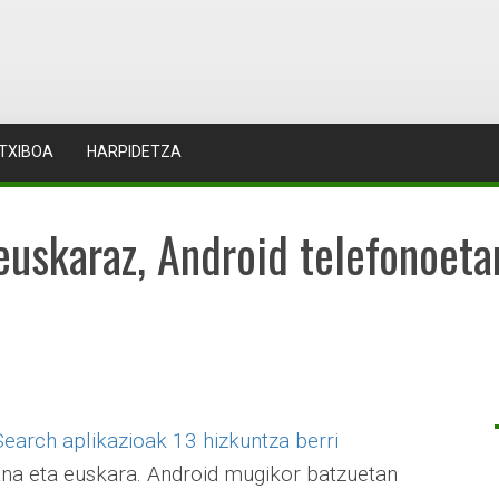
TXIBOA
HARPIDETZA
euskaraz, Android telefonoeta
earch aplikazioak 13 hizkuntza berri
lana eta euskara. Android mugikor batzuetan