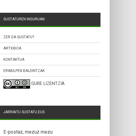
SUSTATUREN INGURUAN
ZER DA SUSTATU?
ARTXIBOA
KONTAKTUA
ERABILPEN BALDINTZAK
GURE LIZENTZIA
JARRAITU SUSTATU.EUS
E-postaz, mezuz mezu: