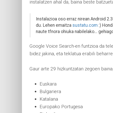
instalatzen ahal da, baina beste batzueta
Instalazioa oso erraz nirean Android 2.3.
du. Lehen emaitza
sustatu.com
:) Hond
naute tfnora ohiuka nabilelako... gehiago
Google Voice Search-en funtzioa da tel
bidez jakina, eta teklatua erabili beharre
Gaur arte 29 hizkuntzatan zegoen baina,
Euskara
Bulgariera
Katalana
Europako Portugesa