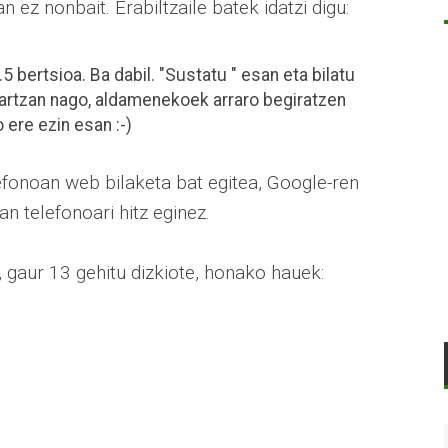
n ez nonbait. Erabiltzaile batek idatzi digu:
5 bertsioa. Ba dabil. "Sustatu " esan eta bilatu
artzan nago, aldamenekoek arraro begiratzen
 ere ezin esan :-)
efonoan web bilaketa bat egitea, Google-ren
an telefonoari hitz eginez.
 gaur 13 gehitu dizkiote, honako hauek: