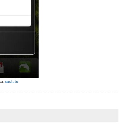
sa:
sustatu