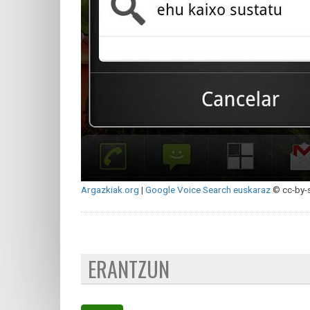
Argazkiak.org
|
Google Voice Search euskaraz
© cc-by-
ERANTZUN