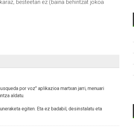
karaz, besteetan ez (baina behintzat jokoa
Busqueda por voz" aplikazioa martxan jarri, menuari
ntza aldatu.
uneraketa egiten. Eta ez badabil, desinstalatu eta