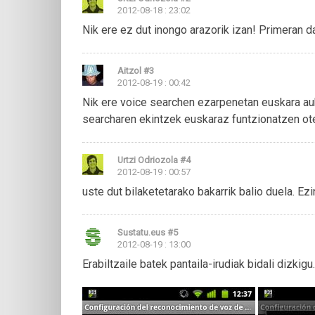
2012-08-18 : 23:02
Nik ere ez dut inongo arazorik izan! Primeran da
Aitzol
#3
2012-08-19 : 00:42
Nik ere voice searchen ezarpenetan euskara auk
searcharen ekintzek euskaraz funtzionatzen ot
Urtzi Odriozola
#4
2012-08-19 : 00:57
uste dut bilaketetarako bakarrik balio duela. Ezin
Sustatu.eus
#5
2012-08-19 : 13:00
Erabiltzaile batek pantaila-irudiak bidali dizkig