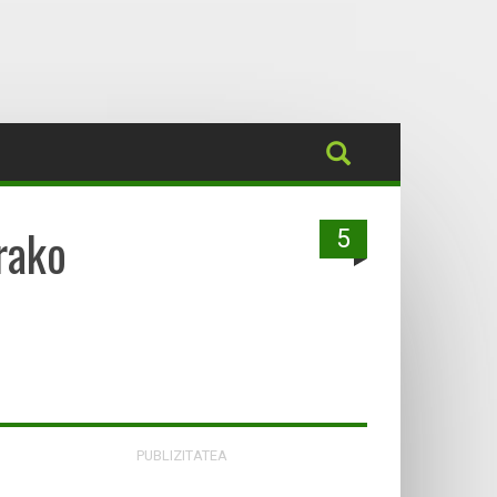
rako
5
PUBLIZITATEA