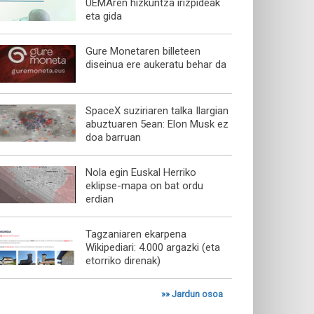
UEMAren hizkuntza irizpideak
eta gida
Gure Monetaren billeteen
diseinua ere aukeratu behar da
SpaceX suziriaren talka Ilargian
abuztuaren 5ean: Elon Musk ez
doa barruan
Nola egin Euskal Herriko
eklipse-mapa on bat ordu
erdian
Tagzaniaren ekarpena
Wikipediari: 4.000 argazki (eta
etorriko direnak)
»»
Jardun osoa