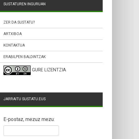
SUSTATUREN INGURUAN
ZER DA SUSTATU?
ARTXIBOA
KONTAKTUA
ERABILPEN BALDINTZAK
GURE LIZENTZIA
JARRAITU SUSTATU.EUS
E-postaz, mezuz mezu: