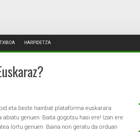
TXIBOA
HARPIDETZA
uskaraz?
id eta beste hainbat plataforma euskarara
abiatu genuen. Baita gogotsu hasi ere! Izan ere
zatea lortu genuen. Baina non geratu da orduan