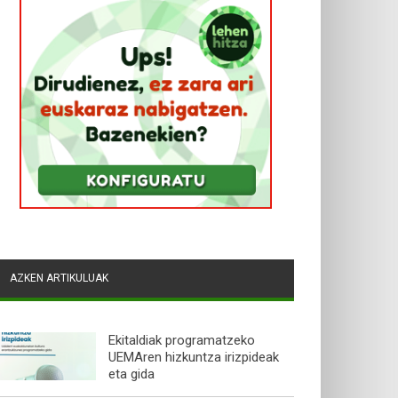
AZKEN ARTIKULUAK
Ekitaldiak programatzeko
UEMAren hizkuntza irizpideak
eta gida