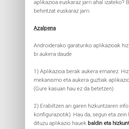
aplikazioa euskaraz jarri ahal izateko? B
behintzat euskaraz jarri.
Azalpena
Androiderako garaturiko aplikazioak hi
bi aukera daude:
1) Aplikazioa berak aukera emanez. Hiz
mekanismo eta aukera guztiak aplikazi
(Gure kasuan hau ez da betetzen)
2) Erabiltzen ari garen hizkuntzaren inf
konfiguraziotik). Hau da, segun eta zein
dituzu aplikazio hauek
baldin eta hizkun