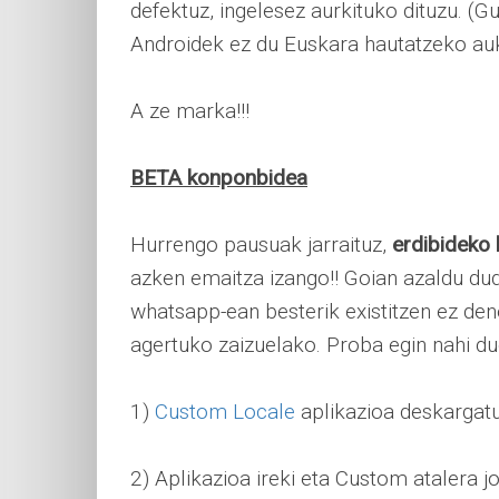
defektuz, ingelesez aurkituko dituzu. (G
Androidek ez du Euskara hautatzeko au
A ze marka!!!
BETA konponbidea
Hurrengo pausuak jarraituz,
erdibideko
azken emaitza izango!! Goian azaldu du
whatsapp-ean besterik existitzen ez de
agertuko zaizuelako. Proba egin nahi due
1)
Custom Locale
aplikazioa deskargatu
2) Aplikazioa ireki eta Custom atalera j