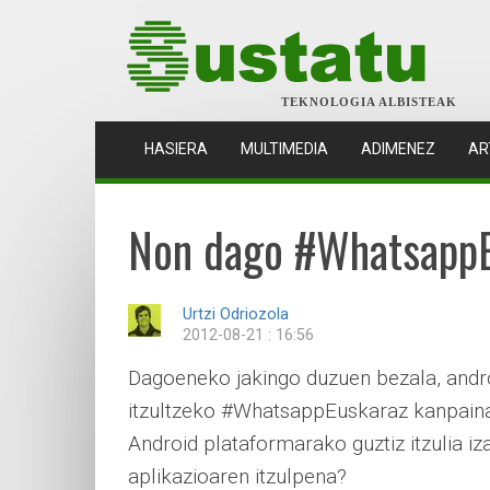
TEKNOLOGIA ALBISTEAK
(CURRENT)
HASIERA
MULTIMEDIA
ADIMENEZ
AR
Non dago #WhatsappE
Urtzi Odriozola
2012-08-21 : 16:56
Dagoeneko jakingo duzuen bezala, andro
itzultzeko #WhatsappEuskaraz kanpaina 
Android plataformarako guztiz itzulia i
aplikazioaren itzulpena?