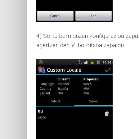
4) Sortu berri duzun konfigurazioa zapa
agertzen den ✓ botoitxoa zapaldu.