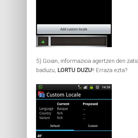
5) Goian, informazioa agertzen den zat
baduzu,
LORTU DUZU
!! Erraza ezta?