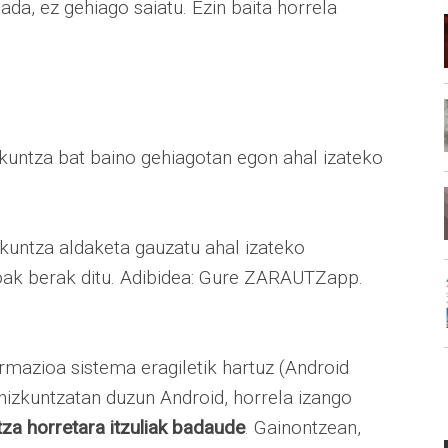
ada, ez gehiago saiatu. Ezin baita horrela
zkuntza bat baino gehiagotan egon ahal izateko
kuntza aldaketa gauzatu ahal izateko
oak berak ditu. Adibidea: Gure ZARAUTZapp.
ormazioa sistema eragiletik hartuz (Android
 hizkuntzatan duzun Android, horrela izango
tza horretara itzuliak badaude
. Gainontzean,