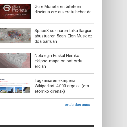
Gure Monetaren billeteen
diseinua ere aukeratu behar da
SpaceX suziriaren talka Ilargian
abuztuaren 5ean: Elon Musk ez
doa barruan
Nola egin Euskal Herriko
eklipse-mapa on bat ordu
erdian
Tagzaniaren ekarpena
Wikipediari: 4.000 argazki (eta
etorriko direnak)
»»
Jardun osoa