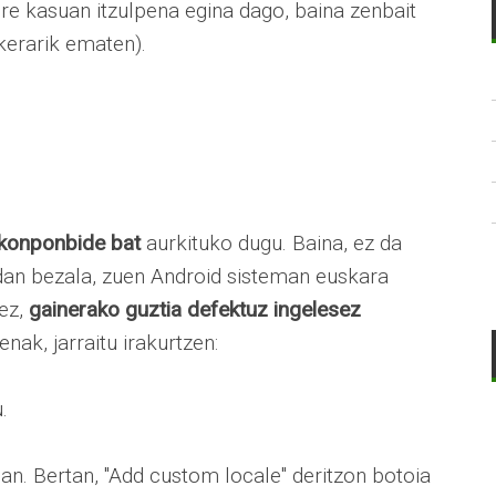
ure kasuan itzulpena egina dago, baina zenbait
kerarik ematen).
 konponbide bat
aurkituko dugu. Baina, ez da
dan bezala, zuen Android sisteman euskara
nez,
gainerako guztia defektuz ingelesez
nak, jarraitu irakurtzen:
.
oan. Bertan, "Add custom locale" deritzon botoia