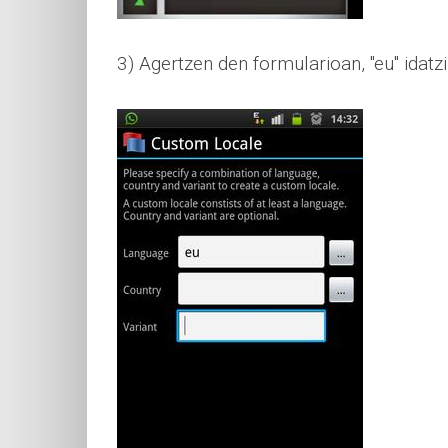
3) Agertzen den formularioan, "eu" idatz