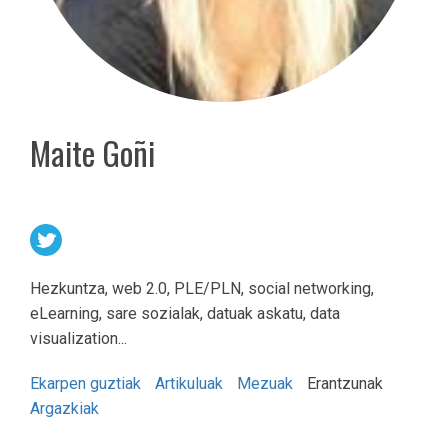
Maite Goñi
Hezkuntza, web 2.0, PLE/PLN, social networking,
eLearning, sare sozialak, datuak askatu, data
visualization...
Ekarpen guztiak
Artikuluak
Mezuak
Erantzunak
Argazkiak