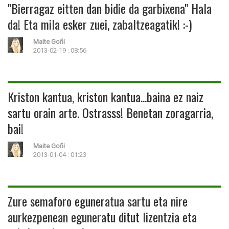
"Bierragaz eitten dan bidie da garbixena" Hala
da! Eta mila esker zuei, zabaltzeagatik! :-)
Maite Goñi
2013-02-19 : 08:56
Kriston kantua, kriston kantua...baina ez naiz
sartu orain arte. Ostrasss! Benetan zoragarria,
bai!
Maite Goñi
2013-01-04 : 01:23
Zure semaforo eguneratua sartu eta nire
aurkezpenean eguneratu ditut lizentzia eta