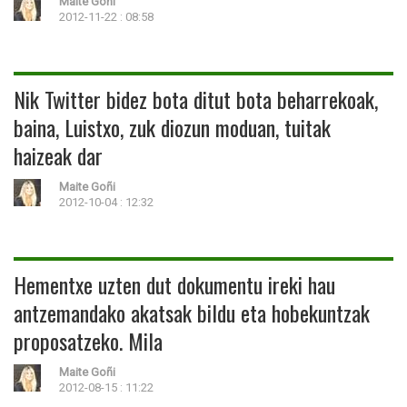
Maite Goñi
2012-11-22 : 08:58
Nik Twitter bidez bota ditut bota beharrekoak,
baina, Luistxo, zuk diozun moduan, tuitak
haizeak dar
Maite Goñi
2012-10-04 : 12:32
Hementxe uzten dut dokumentu ireki hau
antzemandako akatsak bildu eta hobekuntzak
proposatzeko. Mila
Maite Goñi
2012-08-15 : 11:22