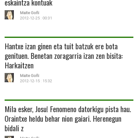
eskaintza kontuak
Maite Goñi
2012-12-25 : 00:31
Hantxe izan ginen eta tuit batzuk ere bota
genituen. Benetan zoragarria izan zen bisita:
Harkaitzen
Maite Goñi
2012-12-15 : 15:32
Mila esker, Josu! Fenomeno datorkigu pista hau.
Oraintxe heldu behar nion gaiari. Herenegun
bidali z