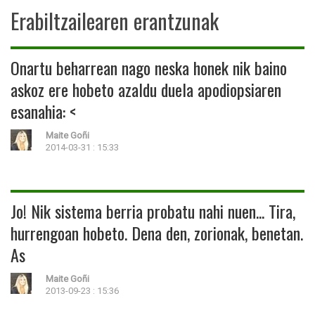
Erabiltzailearen erantzunak
Onartu beharrean nago neska honek nik baino
askoz ere hobeto azaldu duela apodiopsiaren
esanahia: <
Maite Goñi
2014-03-31 : 15:33
Jo! Nik sistema berria probatu nahi nuen... Tira,
hurrengoan hobeto. Dena den, zorionak, benetan.
As
Maite Goñi
2013-09-23 : 15:36