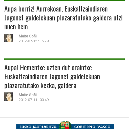
Aupa berriz! Aurrekoan, Euskaltzaindiaren
Jagonet galdelekuan plazaratutako galdera utzi
nuen hem
Maite Goñi
2012-07-12 : 16:29
Aupa! Hementxe uzten dut oraintxe
Euskaltzaindiaren Jagonet galdelekuan
plazaratutako kezka, galdera
Maite Goñi
2012-07-11 : 00:49