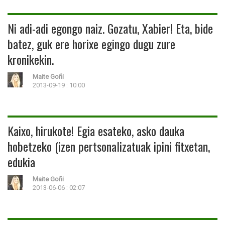
Ni adi-adi egongo naiz. Gozatu, Xabier! Eta, bide
batez, guk ere horixe egingo dugu zure
kronikekin.
Maite Goñi
2013-09-19 : 10:00
Kaixo, hirukote! Egia esateko, asko dauka
hobetzeko (izen pertsonalizatuak ipini fitxetan,
edukia
Maite Goñi
2013-06-06 : 02:07