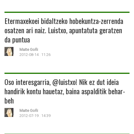
Etermaxekoei bidaltzeko hobekuntza-zerrenda
osatzen ari naiz. Luistxo, apuntatuta geratzen
da puntua
Maite Goñi
2012-08-14 : 11:26
Oso interesgarria, @luistxo! Nik ez dut ideia
handirik kontu hauetaz, baina aspalditik behar-
beh
Maite Goñi
2012-07-19 : 14:39