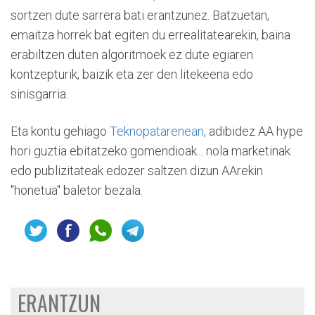
sortzen dute sarrera bati erantzunez. Batzuetan,
emaitza horrek bat egiten du errealitatearekin, baina
erabiltzen duten algoritmoek ez dute egiaren
kontzepturik, baizik eta zer den litekeena edo
sinisgarria.
Eta kontu gehiago
Teknopatarenean
, adibidez AA hype
hori guztia ebitatzeko gomendioak... nola marketinak
edo publizitateak edozer saltzen dizun AArekin
"honetua" baletor bezala.
ERANTZUN