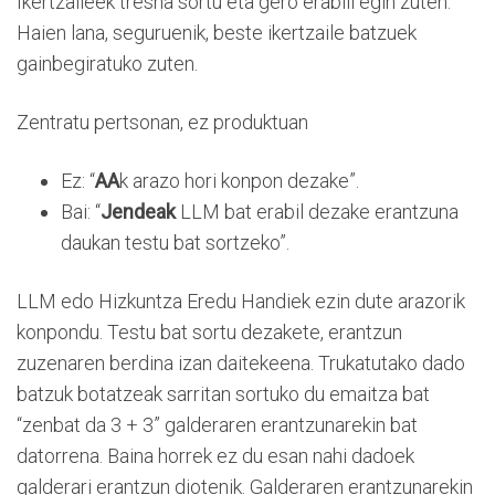
Ikertzaileek tresna sortu eta gero erabili egin zuten.
Haien lana, seguruenik, beste ikertzaile batzuek
gainbegiratuko zuten.
Zentratu pertsonan, ez produktuan
Ez: “
AA
k arazo hori konpon dezake”.
Bai: “
Jendeak
LLM bat erabil dezake erantzuna
daukan testu bat sortzeko”.
LLM edo Hizkuntza Eredu Handiek ezin dute arazorik
konpondu. Testu bat sortu dezakete, erantzun
zuzenaren berdina izan daitekeena. Trukatutako dado
batzuk botatzeak sarritan sortuko du emaitza bat
“zenbat da 3 + 3” galderaren erantzunarekin bat
datorrena. Baina horrek ez du esan nahi dadoek
galderari erantzun diotenik. Galderaren erantzunarekin