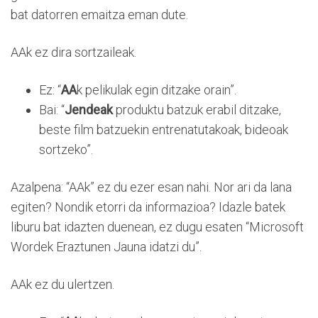
bat datorren emaitza eman dute.
AAk ez dira sortzaileak.
Ez: “
AA
k pelikulak egin ditzake orain”.
Bai: “
Jendeak
produktu batzuk erabil ditzake,
beste film batzuekin entrenatutakoak, bideoak
sortzeko”.
Azalpena: “AAk” ez du ezer esan nahi. Nor ari da lana
egiten? Nondik etorri da informazioa? Idazle batek
liburu bat idazten duenean, ez dugu esaten “Microsoft
Wordek Eraztunen Jauna idatzi du”.
AAk ez du ulertzen.