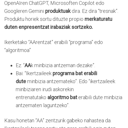
OpenAIren ChatGPT, Microsoften Copilot edo
Googleren Gemini
produktuak
dira. Ez dira “tresnak”.
Produktu horiek sortu dituzte propio
merkaturatu
duten enpresentzat irabaziak sortzeko.
Ikerketako “AArentzat” erabili “programa” edo
“algoritmoa”
Ez: “
AA
k minbizia antzeman dezake”.
Bai: “Ikertzaileek
programa bat erabili
dute
minbizia antzemateko”. Edo “ikertzaileek
minbiziaren irudi askorekin
entrenatutako
algoritmo bat
erabili dute minbizia
antzematen laguntzeko”.
Kasu honetan “AA” zentzurik gabeko nahastea da.