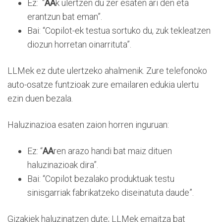
Ez: “
AA
k ulertzen du zer esaten ari den eta
erantzun bat eman”.
Bai: “Copilot-ek testua sortuko du, zuk tekleatzen
diozun horretan oinarrituta”.
LLMek ez dute ulertzeko ahalmenik. Zure telefonoko
auto-osatze funtzioak zure emailaren edukia ulertu
ezin duen bezala.
Haluzinazioa esaten zaion horren inguruan:
Ez: “
AA
ren arazo handi bat maiz dituen
haluzinazioak dira”.
Bai: “Copilot bezalako produktuak testu
sinisgarriak fabrikatzeko diseinatuta daude”.
Gizakiek haluzinatzen dute; LLMek emaitza bat