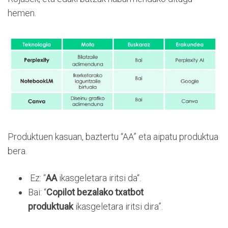
hemen.
Produktuen kasuan, baztertu “AA” eta aipatu produktua
bera.
Ez: “
AA
ikasgeletara iritsi da“.
Bai: “
Copilot bezalako txatbot
produktuak
ikasgeletara iritsi dira”.