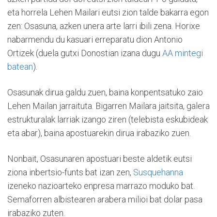
eta horrela Lehen Mailari eutsi zion talde bakarra egon
zen: Osasuna, azken unera arte larri ibili zena. Horixe
nabarmendu du kasuari erreparatu dion Antonio
Ortizek (duela gutxi Donostian izana dugu
AA mintegi
batean
).
Osasunak dirua galdu zuen, baina konpentsatuko zaio
Lehen Mailan jarraituta. Bigarren Mailara jaitsita, galera
estrukturalak larriak izango ziren (telebista eskubideak
eta abar), baina apostuarekin dirua irabaziko zuen.
Nonbait, Osasunaren apostuari beste aldetik eutsi
ziona inbertsio-funts bat izan zen,
Susquehanna
izeneko nazioarteko enpresa marrazo moduko bat.
Semaforren albistearen arabera milioi bat dolar pasa
irabaziko zuten.