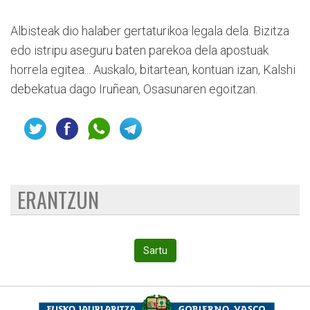
Albisteak dio halaber gertaturikoa legala dela. Bizitza
edo istripu aseguru baten parekoa dela apostuak
horrela egitea... Auskalo, bitartean, kontuan izan, Kalshi
debekatua dago Iruñean, Osasunaren egoitzan.
ERANTZUN
Sartu