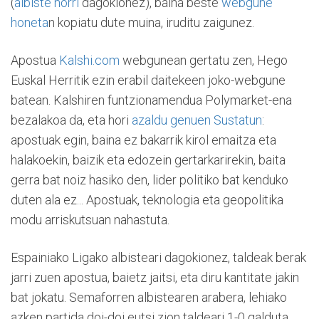
(
albiste horri
dagokionez), baina beste
webgune
honeta
n kopiatu dute muina, iruditu zaigunez.
Apostua
Kalshi.com
webgunean gertatu zen, Hego
Euskal Herritik ezin erabil daitekeen joko-webgune
batean. Kalshiren funtzionamendua Polymarket-ena
bezalakoa da, eta hori
azaldu genuen Sustatun
:
apostuak egin, baina ez bakarrik kirol emaitza eta
halakoekin, baizik eta edozein gertarkarirekin, baita
gerra bat noiz hasiko den, lider politiko bat kenduko
duten ala ez... Apostuak, teknologia eta geopolitika
modu arriskutsuan nahastuta.
Espainiako Ligako albisteari dagokionez, taldeak berak
jarri zuen apostua, baietz jaitsi, eta diru kantitate jakin
bat jokatu. Semaforren albistearen arabera, lehiako
azken partida doi-doi eutsi zion taldeari 1-0 galduta,