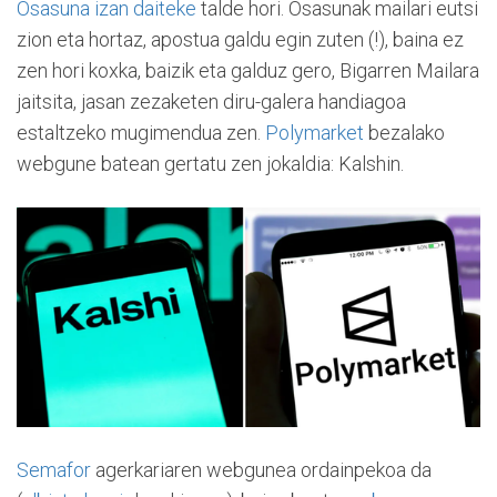
Osasuna izan daiteke
talde hori. Osasunak mailari eutsi
zion eta hortaz, apostua galdu egin zuten (!), baina ez
zen hori koxka, baizik eta galduz gero, Bigarren Mailara
jaitsita, jasan zezaketen diru-galera handiagoa
estaltzeko mugimendua zen.
Polymarket
bezalako
webgune batean gertatu zen jokaldia: Kalshin.
Semafor
agerkariaren webgunea ordainpekoa da