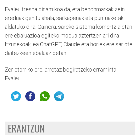
Evaleu tresna dinamikoa da, eta benchmarkak zein
ereduak gehitu ahala, sailkapenak eta puntuaketak
aldatuko dira. Gainera, sareko sistema komertzialetan
ere ebaluazioa egiteko modua aztertzen ari dira
Itzunekoak, ea ChatGPT, Claude eta horiek ere sar ote
daitezkeen ebaluazioetan.
Zer etorriko ere, arretaz begiratzeko erraminta
Evaleu.
ERANTZUN