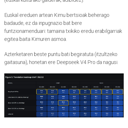
Euskal ereduen artean Kimu bertsioak beherago
badaude, ez da inpugnazio bat bere
funtzionamenduari: tamaina txikiko eredu erabilgarriak
egitea baita Kimuren asmoa.
Azterketaren beste puntu bati begiratuta (itzultzeko
gaitasuna), honetan ere Deepseek V4 Pro da nagusi.