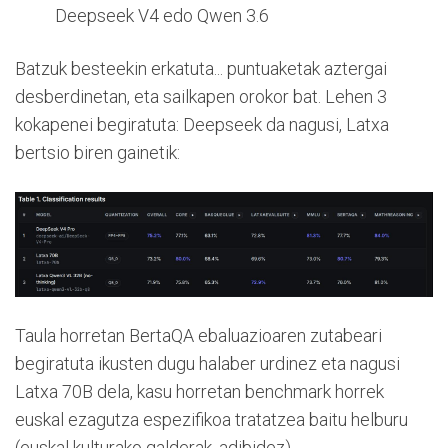
Deepseek V4 edo Qwen 3.6
Batzuk besteekin erkatuta... puntuaketak aztergai
desberdinetan, eta sailkapen orokor bat. Lehen 3
kokapenei begiratuta: Deepseek da nagusi, Latxa
bertsio biren gainetik:
Taula horretan BertaQA ebaluazioaren zutabeari
begiratuta ikusten dugu halaber urdinez eta nagusi
Latxa 70B dela, kasu horretan benchmark horrek
euskal ezagutza espezifikoa tratatzea baitu helburu
(euskal kulturako galderak, adibidez).