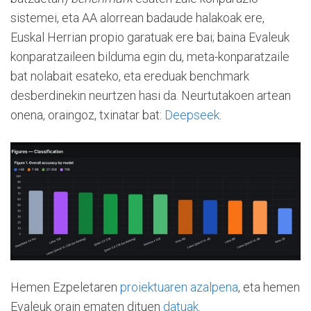
sistemei, eta AA alorrean badaude halakoak ere,
Euskal Herrian propio garatuak ere bai; baina Evaleuk
konparatzaileen bilduma egin du, meta-konparatzaile
bat nolabait esateko, eta ereduak benchmark
desberdinekin neurtzen hasi da. Neurtutakoen artean
onena, oraingoz, txinatar bat:
Deepseek
.
Hemen Ezpeletaren
proiektuaren azalpena
, eta hemen
Evaleuk orain ematen dituen
datuak
.