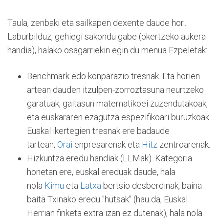
Taula, zenbaki eta sailkapen dexente daude hor...
Laburbilduz, gehiegi sakondu gabe (okertzeko aukera
handia), halako osagarriekin egin du menua Ezpeletak:
Benchmark edo konparazio tresnak. Eta horien
artean dauden itzulpen-zorroztasuna neurtzeko
garatuak, gaitasun matematikoei zuzendutakoak,
eta euskararen ezagutza espezifikoari buruzkoak.
Euskal ikertegien tresnak ere badaude
tartean,
Orai
enpresarenak eta
Hitz
zentroarenak.
Hizkuntza eredu handiak (LLMak). Kategoria
honetan ere, euskal ereduak daude, hala
nola
Kimu
eta
Latxa
bertsio desberdinak, baina
baita Txinako eredu "hutsak" (hau da, Euskal
Herrian finketa extra izan ez dutenak), hala nola