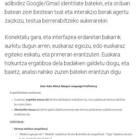
adibidez Google/Gmail identitate batekin, eta orduan
batean zein bestean txat eta interakzio berak agertu
zaizkizu, testua berrerabiltzeko aukerarekin.
Konektatu gara, eta interfazea erdaretan bakarrik
aurkitu dugun arren, euskaraz egiozu, edo euskaraz
egiteko eskatu, eta primeran erantzuten. Euskara
hizkuntza ergatiboa dela badakien galdetu diogu, eta
baietz, analisi nahiko zuzen batekin erantzun digu.