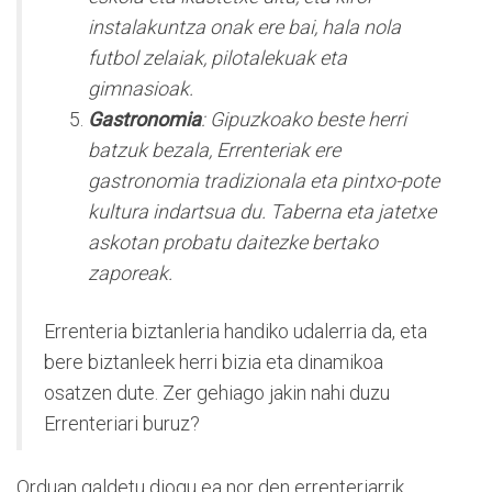
instalakuntza onak ere bai, hala nola
futbol zelaiak, pilotalekuak eta
gimnasioak.
Gastronomia
: Gipuzkoako beste herri
batzuk bezala, Errenteriak ere
gastronomia tradizionala eta pintxo-pote
kultura indartsua du. Taberna eta jatetxe
askotan probatu daitezke bertako
zaporeak.
Errenteria biztanleria handiko udalerria da, eta
bere biztanleek herri bizia eta dinamikoa
osatzen dute. Zer gehiago jakin nahi duzu
Errenteriari buruz?
Orduan galdetu diogu ea nor den errenteriarrik