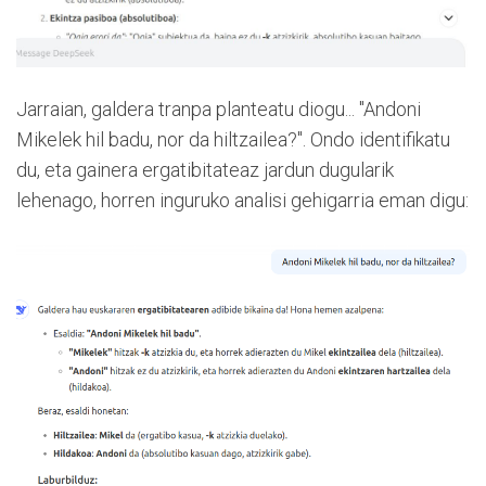
Jarraian, galdera tranpa planteatu diogu... "Andoni
Mikelek hil badu, nor da hiltzailea?". Ondo identifikatu
du, eta gainera ergatibitateaz jardun dugularik
lehenago, horren inguruko analisi gehigarria eman digu: