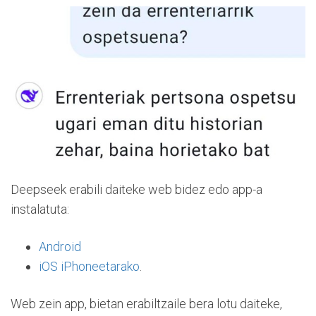
Deepseek erabili daiteke web bidez edo app-a
instalatuta:
Android
iOS iPhoneetarako
.
Web zein app, bietan erabiltzaile bera lotu daiteke,