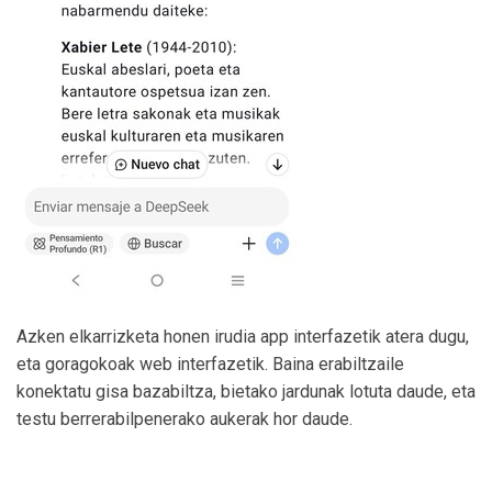
Azken elkarrizketa honen irudia app interfazetik atera dugu,
eta goragokoak web interfazetik. Baina erabiltzaile
konektatu gisa bazabiltza, bietako jardunak lotuta daude, eta
testu berrerabilpenerako aukerak hor daude.