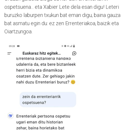
ospetsuena... eta Xabier Lete dela esan digu! Leteri
buruzko laburpen txukun bat eman digu, baina gauza
bat asmatu egin du: ez zen Errenteriakoa, baizik eta
Oiartzungoa.