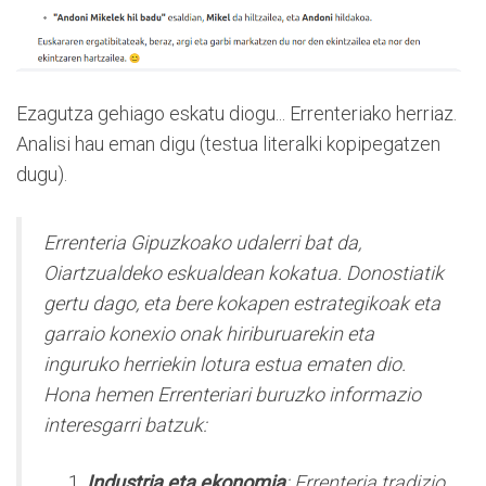
Ezagutza gehiago eskatu diogu... Errenteriako herriaz.
Analisi hau eman digu (testua literalki kopipegatzen
dugu).
Errenteria Gipuzkoako udalerri bat da,
Oiartzualdeko eskualdean kokatua. Donostiatik
gertu dago, eta bere kokapen estrategikoak eta
garraio konexio onak hiriburuarekin eta
inguruko herriekin lotura estua ematen dio.
Hona hemen Errenteriari buruzko informazio
interesgarri batzuk:
Industria eta ekonomia
: Errenteria tradizio