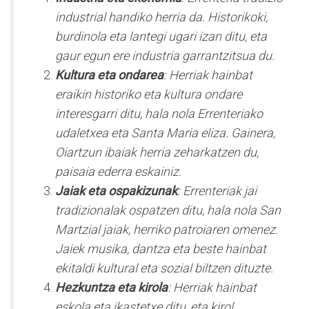
industrial handiko herria da. Historikoki,
burdinola eta lantegi ugari izan ditu, eta
gaur egun ere industria garrantzitsua du.
Kultura eta ondarea
: Herriak hainbat
eraikin historiko eta kultura ondare
interesgarri ditu, hala nola Errenteriako
udaletxea eta Santa Maria eliza. Gainera,
Oiartzun ibaiak herria zeharkatzen du,
paisaia ederra eskainiz.
Jaiak eta ospakizunak
: Errenteriak jai
tradizionalak ospatzen ditu, hala nola San
Martzial jaiak, herriko patroiaren omenez.
Jaiek musika, dantza eta beste hainbat
ekitaldi kultural eta sozial biltzen dituzte.
Hezkuntza eta kirola
: Herriak hainbat
eskola eta ikastetxe ditu, eta kirol