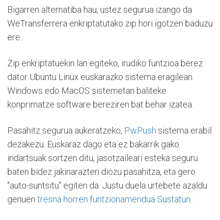
Bigarren alternatiba hau, ustez segurua izango da
WeTransferrera enkriptatutako zip hori igotzen baduzu
ere...
Zip enkriptatuekin lan egiteko, irudiko funtzioa berez
dator Ubuntu Linux euskarazko sistema eragilean.
Windows edo MacOS sistemetan baliteke
konprimatze software bereziren bat behar izatea.
Pasahitz segurua aukeratzeko,
PwPush
sistema erabil
dezakezu. Euskaraz dago eta ez bakarrik gako
indartsuak sortzen ditu, jasotzaileari esteka seguru
baten bidez jakinarazten diozu pasahitza, eta gero
"auto-suntsitu" egiten da. Justu duela urtebete azaldu
genuen
tresna horren funtzionamendua Sustatun.