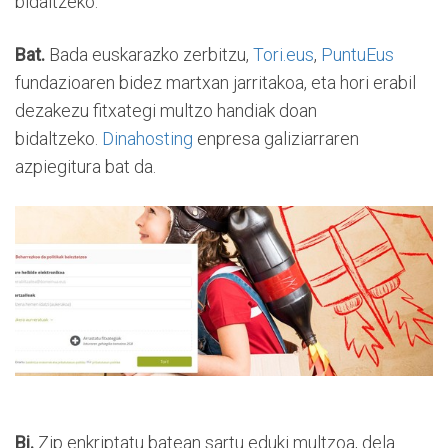
bidaltzeko.
Bat.
Bada euskarazko zerbitzu,
Tori.eus
,
PuntuEus
fundazioaren bidez martxan jarritakoa, eta hori erabil
dezakezu fitxategi multzo handiak doan
bidaltzeko.
Dinahosting
enpresa galiziarraren
azpiegitura bat da.
Bi.
Zip enkriptatu batean sartu eduki multzoa, dela