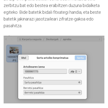
zerbitzu bat edo bestea erabiltzen duzuna bidalketa
egiteko. Bide batetik bidali fitxategi handia, eta beste
batetik jakinarazi jasotzaileari zifratze-gakoa edo
pasahitza.