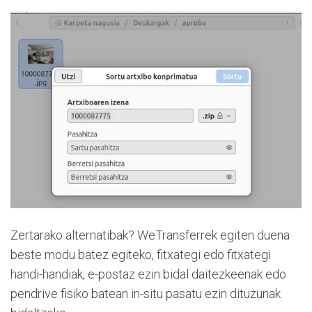
Zertarako alternatibak? WeTransferrek egiten duena
beste modu batez egiteko, fitxategi edo fitxategi
handi-handiak, e-postaz ezin bidal daitezkeenak edo
pendrive fisiko batean in-situ pasatu ezin dituzunak