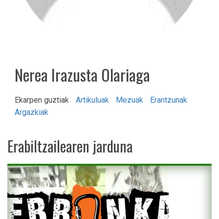
Nerea Irazusta Olariaga
Ekarpen guztiak
Artikuluak
Mezuak
Erantzunak
Argazkiak
Erabiltzailearen jarduna