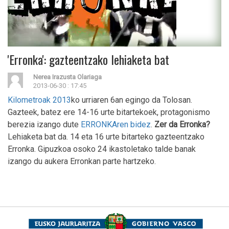
'Erronka': gazteentzako lehiaketa bat
Nerea Irazusta Olariaga
2013-06-30 : 17:45
Kilometroak 2013
ko urriaren 6an egingo da Tolosan.
Gazteek, batez ere 14-16 urte bitartekoek, protagonismo
berezia izango dute
ERRONKAren bidez
.
Zer da Erronka?
Lehiaketa bat da. 14 eta 16 urte bitarteko gazteentzako
Erronka. Gipuzkoa osoko 24 ikastoletako talde banak
izango du aukera Erronkan parte hartzeko.