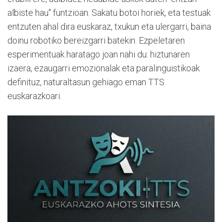
albiste hau" funtzioan. Sakatu botoi horiek, eta testuak
entzuten ahal dira euskaraz, txukun eta ulergarri, baina
doinu robotiko bereizgarri batekin. Ezpeletaren
esperimentuak haratago joan nahi du: hiztunaren
izaera, ezaugarri emozionalak eta paralinguistikoak
definituz, naturaltasun gehiago eman TTS
euskarazkoari.