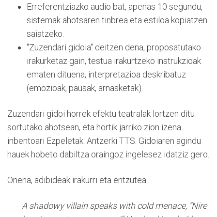
Erreferentziazko audio bat, apenas 10 segundu,
sistemak ahotsaren tinbrea eta estiloa kopiatzen
saiatzeko.
"Zuzendari gidoia" deitzen dena, proposatutako
irakurketaz gain, testua irakurtzeko instrukzioak
ematen dituena, interpretazioa deskribatuz
(emozioak, pausak, arnasketak).
Zuzendari gidoi horrek efektu teatralak lortzen ditu
sortutako ahotsean, eta hortik jarriko zion izena
inbentoari Ezpeletak: Antzerki TTS. Gidoiaren agindu
hauek hobeto dabiltza oraingoz ingelesez idatziz gero.
Onena, adibideak irakurri eta entzutea:
A shadowy villain speaks with cold menace, “Nire