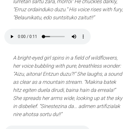
lurretan sartu zara, morroi” He chuckles darkly,
“Erruz ordainduko duzu.” His voice rises with fury,
“Belaunikatu, edo suntsituko zaitut!!”
A bright-eyed girl spins in a field of wildflowers,
her voice bubbling with pure, breathless wonder:
“Aizu, aitona! Entzun duzu?!” She laughs, a sound
as clear as a mountain stream. “Makina batek
hitz egiten duela dirudi, baina hain da erreala!”
She spreads her arms wide, looking up at the sky
in disbelief. “Sinestezina da… adimen artifizialak
nire ahotsa sortu du!!”