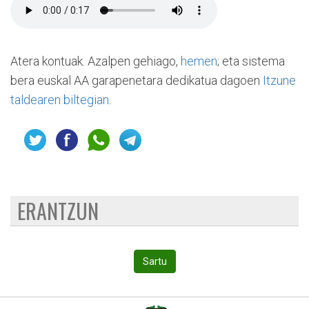
Atera kontuak. Azalpen gehiago,
hemen
; eta sistema
bera euskal AA garapenetara dedikatua dagoen
Itzune
taldearen biltegian
.
ERANTZUN
Sartu