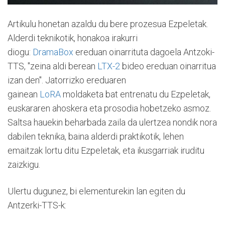
Artikulu honetan azaldu du bere prozesua Ezpeletak.
Alderdi teknikotik, honakoa irakurri
diogu:
DramaBox
ereduan oinarrituta dagoela Antzoki-
TTS, "zeina aldi berean
LTX-2
bideo ereduan oinarritua
izan den". Jatorrizko ereduaren
gainean
LoRA
moldaketa bat entrenatu du Ezpeletak,
euskararen ahoskera eta prosodia hobetzeko asmoz.
Saltsa hauekin beharbada zaila da ulertzea nondik nora
dabilen teknika, baina alderdi praktikotik, lehen
emaitzak lortu ditu Ezpeletak, eta ikusgarriak iruditu
zaizkigu.
Ulertu dugunez, bi elementurekin lan egiten du
Antzerki-TTS-k: