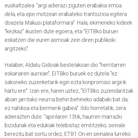
euskaltzalea: "argi adierazi ziguten erabakia irmoa
dela, eta epe motzean erabateko trantsizioa egitera
doazela Makusi plataformara". Hala, ekimeneko kideek
"kezkaz" ikusten dute egoera, eta "EITBko buruei
eskatzen die euren asmoak zein diren publikoki
argitzeko".
Halaber, Aldatu Gidoiak bestelakoan dio "herritarren
eskariaren aurrean", EITBko buruek ez dutela "ez
sakoneko zuzenketarik egin ezta konpromiso argirik
hartu ere". Izan ere, haren ustez, "EITBko zuzendaritzak
abian jarritako neurria behin behineko adabaki bat da,
ez nahikoa eta bermerik gabea". Ildo horretatik, zera
adierazten dute: "apirilaren 13tik, haurren marrazki
bizidunak eta edukiak telebistaz emititzeko, seinale
berezitu bat sortu ordez, ETB1 On-en seinalea lurreko