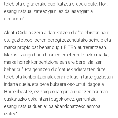
telebista digitalerako duplikatzea erabaki dute. Hori,
esanguratsua izateaz gain, ez da jasangarria
denboran".
Aldatu Gidoiak zera aldarrikatzen du: "telebistan haur
eta gaztetxoei beren-beregi zuzendutako seinale eta
marka propio bat behar dugu. EITBn, aurrerantzean,
Makusi izango bada haurren erreferentziazko marka,
marka horrek konbentzionalean ere bere isla izan
behar du". Eta gehitzen du: "datuek adierazten dute
telebista konbentzionalak oraindik adin tarte guztietan
indarra duela, eta bere bukaera oso urruti dagoela.
Horrenbestez, ez zaigu onargarria iruditzen haurren
euskarazko eskaintzari dagokionez, garrantzia
esanguratsua duen arloa abandonatzeko asmoa
izatea".