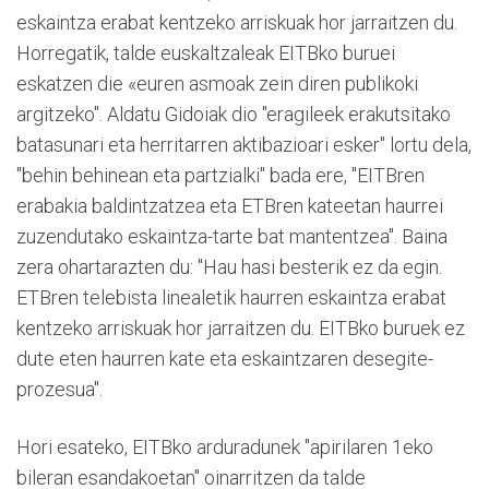
eskaintza erabat kentzeko arriskuak hor jarraitzen du.
Horregatik, talde euskaltzaleak EITBko buruei
eskatzen die «euren asmoak zein diren publikoki
argitzeko". Aldatu Gidoiak dio "eragileek erakutsitako
batasunari eta herritarren aktibazioari esker" lortu dela,
"behin behinean eta partzialki" bada ere, "EITBren
erabakia baldintzatzea eta ETBren kateetan haurrei
zuzendutako eskaintza-tarte bat mantentzea". Baina
zera ohartarazten du: "Hau hasi besterik ez da egin.
ETBren telebista linealetik haurren eskaintza erabat
kentzeko arriskuak hor jarraitzen du. EITBko buruek ez
dute eten haurren kate eta eskaintzaren desegite-
prozesua".
Hori esateko, EITBko arduradunek "apirilaren 1eko
bileran esandakoetan" oinarritzen da talde