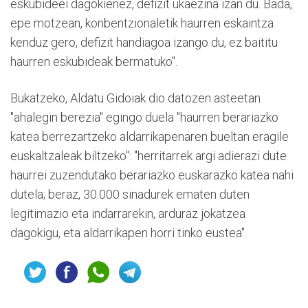
eskubideei dagokienez, defizit ukaezina izan du. Bada,
epe motzean, konbentzionaletik haurren eskaintza
kenduz gero, defizit handiagoa izango du, ez baititu
haurren eskubideak bermatuko".
Bukatzeko, Aldatu Gidoiak dio datozen asteetan
"ahalegin berezia" egingo duela "haurren berariazko
katea berrezartzeko aldarrikapenaren bueltan eragile
euskaltzaleak biltzeko": "herritarrek argi adierazi dute
haurrei zuzendutako berariazko euskarazko katea nahi
dutela; beraz, 30.000 sinadurek ematen duten
legitimazio eta indarrarekin, arduraz jokatzea
dagokigu, eta aldarrikapen horri tinko eustea".