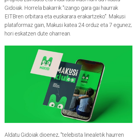
Gidoiak. Horrela bakarrik "izango gara gai haurrak
EITBren orbitara eta euskarara erakartzeko". Makusi
plataformaz gain, Makusi katea 24 orduz eta 7 egunez;
hori eskatzen dute oharrean.
Aldatu Gidoiak dioenez, "telebista linealetik haurren