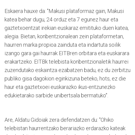
Eskaera hauxe da: "Makusi plataformaz gain, Makusi
katea behar dugu, 24 orduz eta 7 egunez haur eta
gaztetxoentzat irekian euskaraz emitituko duen katea,
alegia. Bietan, konbentzionalean zein plataformetan,
haurren marka propioa zainduta eta indartuta soilik
izango gara gai haurrak EITBren orbitara eta euskarara
erakartzeko. EITBk telebista konbentzionaletik haurrei
zuzendutako eskaintza ezabatzen badu, ez du zerbitzu
publiko gisa dagokion eginkizuna beteko, hots, ez die
haur eta gaztetxoei euskarazko ikus-entzunezko
edukietarako sarbide unibertsala bermatuko".
Are, Aldatu Gidoiak zera defendatzen du: "Ohiko
telebistan haurrentzako berariazko erdarazko kateak