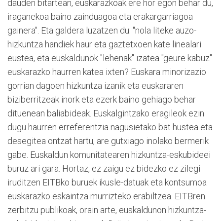
dauden bitartean, euskarazkoak ere hor egon behar du,
iraganekoa baino zainduagoa eta erakargarriagoa
gainera". Eta galdera luzatzen du: "nola liteke auzo-
hizkuntza handiek haur eta gaztetxoen kate linealari
eustea, eta euskaldunok "lehenak" izatea "geure kabuz"
euskarazko haurren katea ixten? Euskara minorizazio
gorrian dagoen hizkuntza izanik eta euskararen
biziberritzeak inork eta ezerk baino gehiago behar
dituenean baliabideak. Euskalgintzako eragileok ezin
dugu haurren erreferentzia nagusietako bat hustea eta
desegitea ontzat hartu, are gutxiago inolako bermerik
gabe. Euskaldun komunitatearen hizkuntza-eskubideei
buruz ari gara. Hortaz, ez zaigu ez bidezko ez zilegi
iruditzen EITBko buruek ikusle-datuak eta kontsumoa
euskarazko eskaintza murrizteko erabiltzea. EITBren
zerbitzu publikoak, orain arte, euskaldunon hizkuntza-