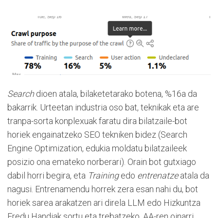
Search
dioen atala, bilaketetarako botena, %16a da
bakarrik. Urteetan industria oso bat, teknikak eta are
tranpa-sorta konplexuak faratu dira bilatzaile-bot
horiek engainatzeko SEO tekniken bidez (Search
Engine Optimization, edukia moldatu bilatzaileek
posizio ona emateko norberari). Orain bot gutxiago
dabil horri begira, eta
Training
edo
entrenatze
atala da
nagusi. Entrenamendu horrek zera esan nahi du, bot
horiek sarea arakatzen ari direla LLM edo Hizkuntza
Eredu Handiak sortu eta trebatzeko, AA-ren oinarri