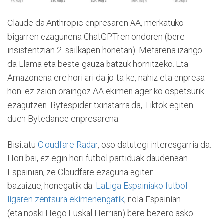
Claude da Anthropic enpresaren AA, merkatuko
bigarren ezagunena ChatGPTren ondoren (bere
insistentzian 2. sailkapen honetan). Metarena izango
da Llama eta beste gauza batzuk hornitzeko. Eta
Amazonena ere hori ari da jo-ta-ke, nahiz eta enpresa
honi ez zaion oraingoz AA ekimen ageriko ospetsurik
ezagutzen. Bytespider txinatarra da, Tiktok egiten
duen Bytedance enpresarena.
Bisitatu
Cloudfare Radar
, oso datutegi interesgarria da.
Hori bai, ez egin hori futbol partiduak daudenean
Espainian, ze Cloudfare ezaguna egiten
bazaizue, honegatik da:
LaLiga Espainiako futbol
ligaren zentsura ekimenengatik
, nola Espainian
(eta noski Hego Euskal Herrian) bere bezero asko