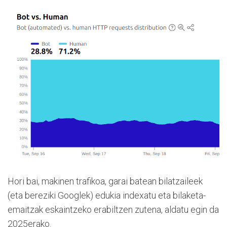
Hori bai, makinen trafikoa, garai batean bilatzaileek
(eta bereziki Googlek) edukia indexatu eta bilaketa-
emaitzak eskaintzeko erabiltzen zutena, aldatu egin da
2025erako.