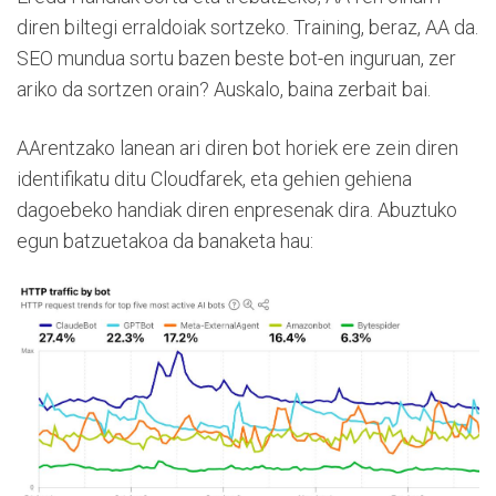
diren biltegi erraldoiak sortzeko. Training, beraz, AA da.
SEO mundua sortu bazen beste bot-en inguruan, zer
ariko da sortzen orain? Auskalo, baina zerbait bai.
AArentzako lanean ari diren bot horiek ere zein diren
identifikatu ditu Cloudfarek, eta gehien gehiena
dagoebeko handiak diren enpresenak dira. Abuztuko
egun batzuetakoa da banaketa hau: