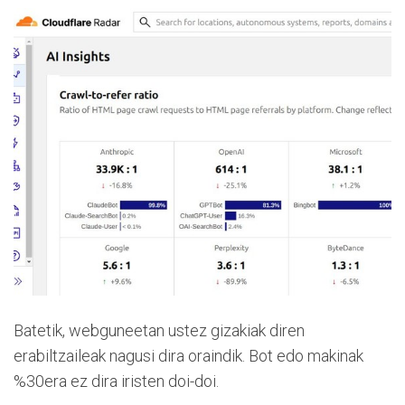
Batetik, webguneetan ustez gizakiak diren
erabiltzaileak nagusi dira oraindik. Bot edo makinak
%30era ez dira iristen doi-doi.