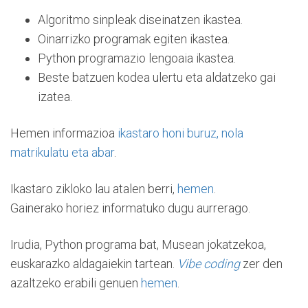
Algoritmo sinpleak diseinatzen ikastea.
Oinarrizko programak egiten ikastea.
Python programazio lengoaia ikastea.
Beste batzuen kodea ulertu eta aldatzeko gai
izatea.
Hemen informazioa
ikastaro honi buruz, nola
matrikulatu eta abar
.
Ikastaro zikloko lau atalen berri,
hemen
.
Gainerako horiez informatuko dugu aurrerago.
Irudia, Python programa bat, Musean jokatzekoa,
euskarazko aldagaiekin tartean.
Vibe coding
zer den
azaltzeko erabili genuen
hemen
.