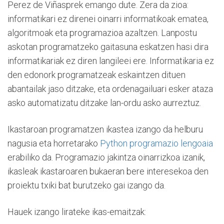
Perez de Viñasprek emango dute. Zera da zioa:
informatikari ez direnei oinarri informatikoak ematea,
algoritmoak eta programazioa azaltzen. Lanpostu
askotan programatzeko gaitasuna eskatzen hasi dira
informatikariak ez diren langileei ere. Informatikaria ez
den edonork programatzeak eskaintzen dituen
abantailak jaso ditzake, eta ordenagailuari esker ataza
asko automatizatu ditzake lan-ordu asko aurreztuz.
Ikastaroan programatzen ikastea izango da helburu
nagusia eta horretarako
Python programazio lengoaia
erabiliko da. Programazio jakintza oinarrizkoa izanik,
ikasleak ikastaroaren bukaeran bere interesekoa den
proiektu txiki bat burutzeko gai izango da.
Hauek izango lirateke ikas-emaitzak: