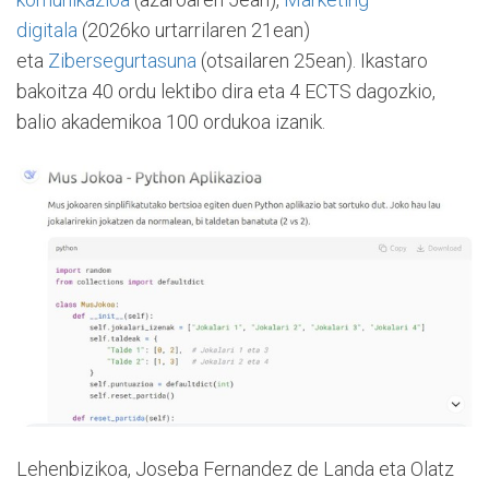
digitala
(2026ko urtarrilaren 21ean)
eta
Zibersegurtasuna
(otsailaren 25ean). Ikastaro
bakoitza 40 ordu lektibo dira eta 4 ECTS dagozkio,
balio akademikoa 100 ordukoa izanik.
Lehenbizikoa, Joseba Fernandez de Landa eta Olatz