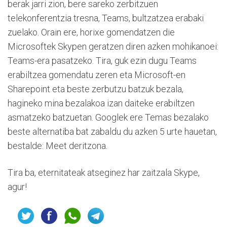
berak jarri zion, bere sareko zerbitzuen
telekonferentzia tresna, Teams, bultzatzea erabaki
zuelako. Orain ere, horixe gomendatzen die
Microsoftek Skypen geratzen diren azken mohikanoei:
Teams-era pasatzeko. Tira, guk ezin dugu Teams
erabiltzea gomendatu zeren eta Microsoft-en
Sharepoint eta beste zerbutzu batzuk bezala,
hagineko mina bezalakoa izan daiteke erabiltzen
asmatzeko batzuetan. Googlek ere Temas bezalako
beste alternatiba bat zabaldu du azken 5 urte hauetan,
bestalde: Meet deritzona.
Tira ba, eternitateak atseginez har zaitzala Skype,
agur!