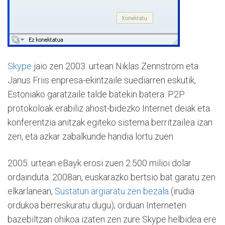
Skype
jaio zen 2003. urtean Niklas Zennström eta
Janus Friis enpresa-ekintzaile suediarren eskutik,
Estoniako garatzaile talde batekin batera. P2P
protokoloak erabiliz ahost-bidezko Internet deiak eta
konferentzia anitzak egiteko sistema berritzailea izan
zen, eta azkar zabalkunde handia lortu zuen.
2005. urtean eBayk erosi zuen 2.500 milioi dolar
ordainduta. 2008an, euskarazko bertsio bat garatu zen
elkarlanean,
Sustatun argiaratu zen bezala
(irudia
ordukoa berreskuratu dugu); orduan Interneten
bazebiltzan ohikoa izaten zen zure Skype helbidea ere