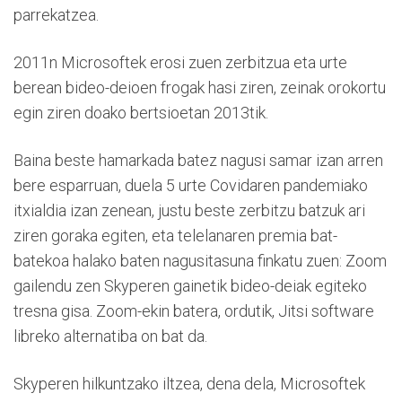
parrekatzea.
2011n Microsoftek erosi zuen zerbitzua eta urte
berean bideo-deioen frogak hasi ziren, zeinak orokortu
egin ziren doako bertsioetan 2013tik.
Baina beste hamarkada batez nagusi samar izan arren
bere esparruan, duela 5 urte Covidaren pandemiako
itxialdia izan zenean, justu beste zerbitzu batzuk ari
ziren goraka egiten, eta telelanaren premia bat-
batekoa halako baten nagusitasuna finkatu zuen: Zoom
gailendu zen Skyperen gainetik bideo-deiak egiteko
tresna gisa. Zoom-ekin batera, ordutik, Jitsi software
libreko alternatiba on bat da.
Skyperen hilkuntzako iltzea, dena dela, Microsoftek