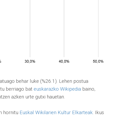
ratuago behar luke (%26.1). Lehen postua
tu berriago bat
euskarazko Wikipedia
baino,
antzen azken urte gutxi hauetan.
in hornitu
Euskal Wikilarien Kultur Elkarteak
. Ikus