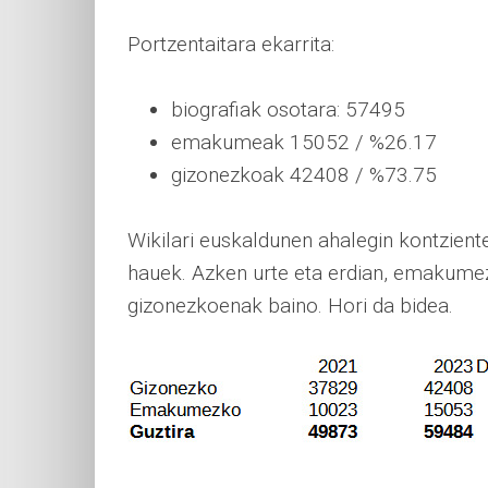
Portzentaitara ekarrita:
biografiak osotara: 57495
emakumeak 15052 / %26.17
gizonezkoak 42408 / %73.75
Wikilari euskaldunen ahalegin kontzient
hauek. Azken urte eta erdian, emakumezk
gizonezkoenak baino. Hori da bidea.