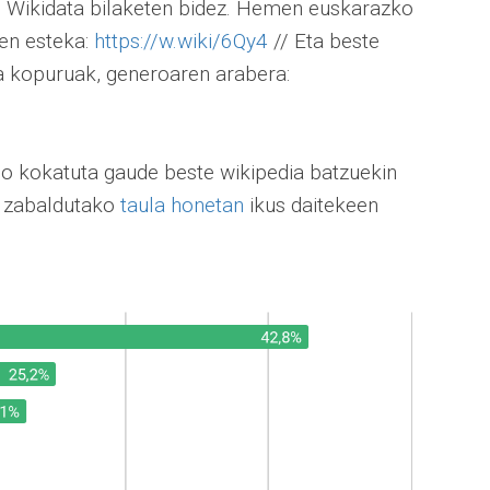
ke Wikidata bilaketen bidez. Hemen euskarazko
en esteka:
https://w.wiki/6Qy4
// Eta beste
a kopuruak, generoaren arabera:
do kokatuta gaude beste wikipedia batzuekin
ak zabaldutako
taula honetan
ikus daitekeen