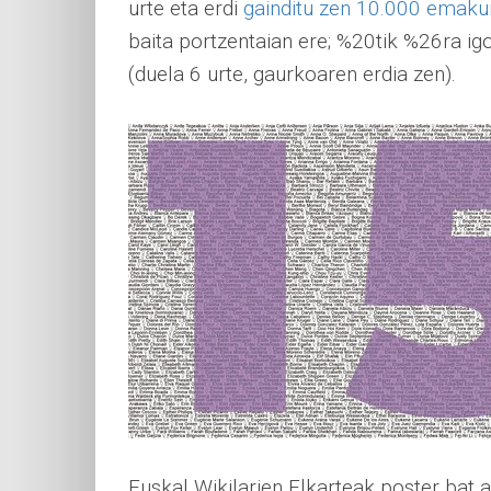
urte eta erdi
gainditu zen 10.000 emak
baita portzentaian ere; %20tik %26ra i
(duela 6 urte, gaurkoaren erdia zen).
Euskal Wikilarien Elkarteak poster bat 