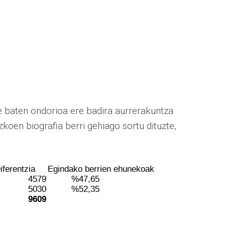
e baten ondorioa ere badira aurrerakuntza
oen biografia berri gehiago sortu dituzte,