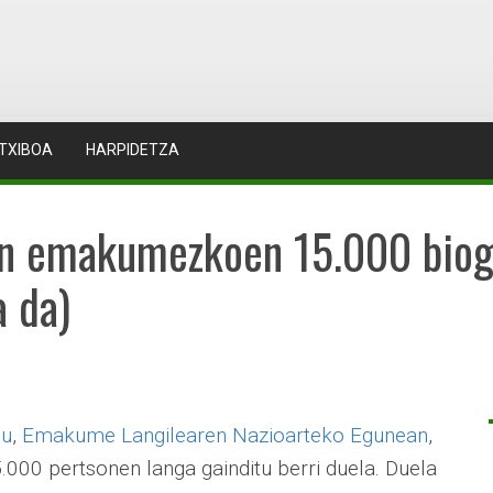
TXIBOA
HARPIDETZA
n emakumezkoen 15.000 biogr
 da)
du
,
Emakume Langilearen Nazioarteko Egunean
,
00 pertsonen langa gainditu berri duela. Duela