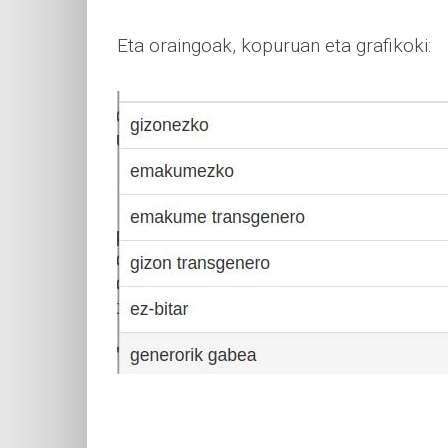
Eta oraingoak, kopuruan eta grafikoki: