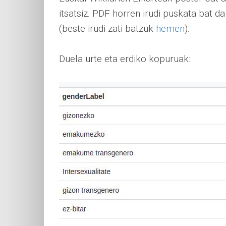
itsatsiz. PDF horren irudi puskata bat d
(beste irudi zati batzuk
hemen
).
Duela urte eta erdiko kopuruak: