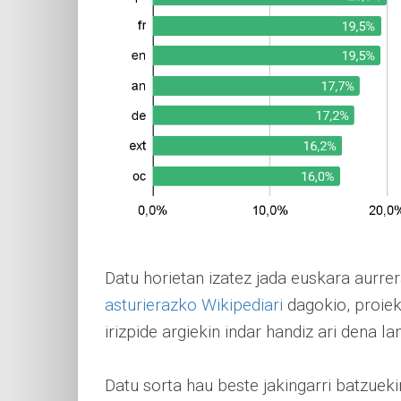
Datu horietan izatez jada euskara aurre
asturierazko Wikipediari
dagokio, proiek
irizpide argiekin indar handiz ari dena l
Datu sorta hau beste jakingarri batzuek