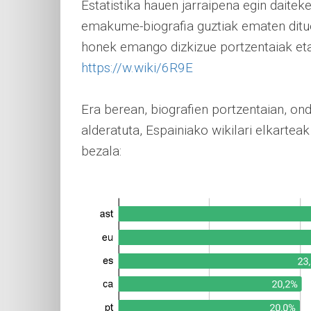
Estatistika hauen jarraipena egin daite
emakume-biografia guztiak ematen ditu
honek emango dizkizue portzentaiak et
https://w.wiki/6R9E
Era berean, biografien portzentaian, on
alderatuta, Espainiako wikilari elkarte
bezala: