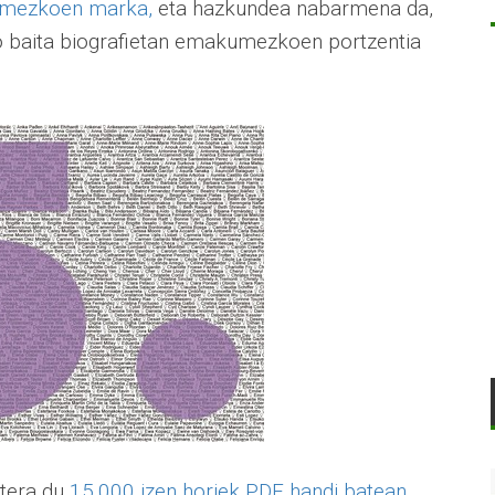
umezkoen marka,
eta hazkundea nabarmena da,
go baita biografietan emakumezkoen portzentia
atera du
15.000 izen horiek PDF handi batean