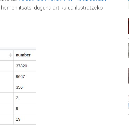
a hemen itsatsi duguna artikulua ilustratzeko