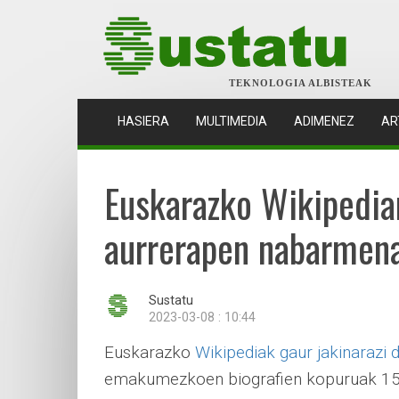
TEKNOLOGIA ALBISTEAK
(CURRENT)
HASIERA
MULTIMEDIA
ADIMENEZ
AR
Euskarazko Wikipedia
aurrerapen nabarmena
Sustatu
2023-03-08 : 10:44
Euskarazko
Wikipediak gaur jakinarazi 
emakumezkoen biografien kopuruak 15.0