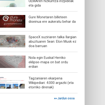
UEMAren hizkuntza irizpideak
eta gida
Gure Monetaren billeteen
diseinua ere aukeratu behar da
SpaceX suziriaren talka Ilargian
abuztuaren 5ean: Elon Musk ez
doa barruan
Nola egin Euskal Herriko
eklipse-mapa on bat ordu
erdian
Tagzaniaren ekarpena
Wikipediari: 4.000 argazki (eta
etorriko direnak)
»»
Jardun osoa