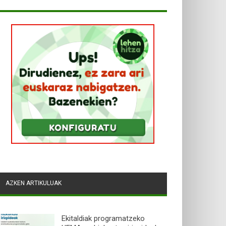
AZKEN ARTIKULUAK
Ekitaldiak programatzeko