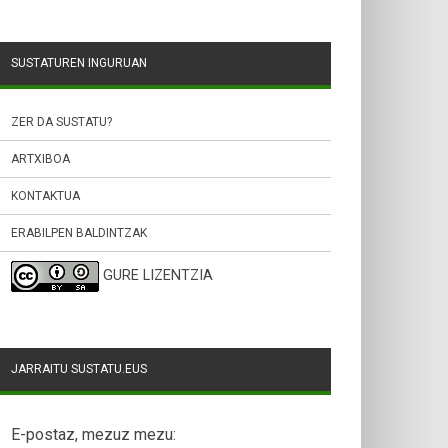
SUSTATUREN INGURUAN
ZER DA SUSTATU?
ARTXIBOA
KONTAKTUA
ERABILPEN BALDINTZAK
GURE LIZENTZIA
JARRAITU SUSTATU.EUS
E-postaz, mezuz mezu: