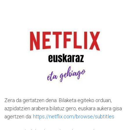
Zera da gertatzen dena: Bilaketa egiteko orduan,
azpidatzien arabera bilatuz gero, euskara aukera gisa
agertzen da:
https://netflix.com/browse/subtitles