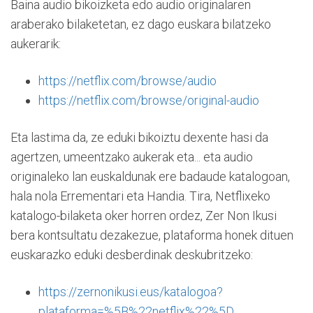
Baina audio bikoizketa edo audio originalaren
araberako bilaketetan, ez dago euskara bilatzeko
aukerarik:
https://netflix.com/browse/audio
https://netflix.com/browse/original-audio
Eta lastima da, ze eduki bikoiztu dexente hasi da
agertzen, umeentzako aukerak eta... eta audio
originaleko lan euskaldunak ere badaude katalogoan,
hala nola Errementari eta Handia. Tira, Netflixeko
katalogo-bilaketa oker horren ordez, Zer Non Ikusi
bera kontsultatu dezakezue, plataforma honek dituen
euskarazko eduki desberdinak deskubritzeko:
https://zernonikusi.eus/katalogoa?
plataforma=%5B%22netflix%22%5D