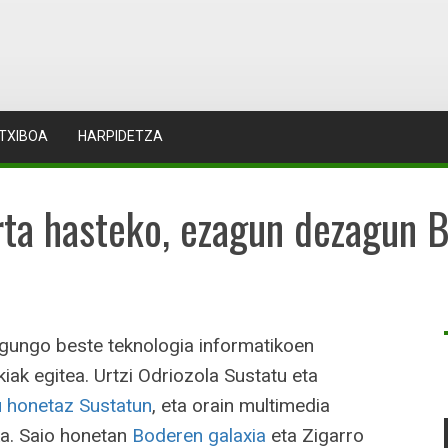
TXIBOA
HARPIDETZA
rta hasteko, ezagun dezagun 
egungo beste teknologia informatikoen
ak egitea. Urtzi Odriozola Sustatu eta
du honetaz Sustatun
, eta orain multimedia
ka. Saio honetan
Boderen galaxia
eta Zigarro