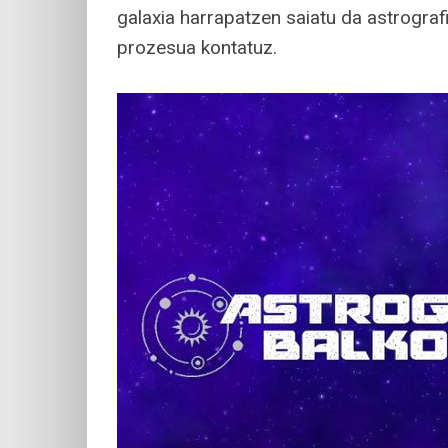
galaxia harrapatzen saiatu da astrografi
prozesua kontatuz.