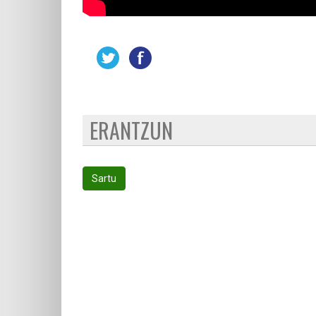
ERANTZUN
Sartu