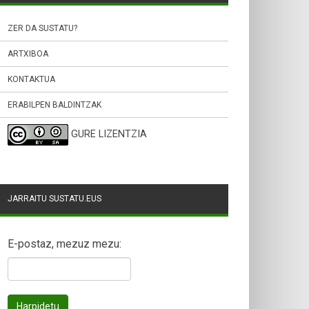
ZER DA SUSTATU?
ARTXIBOA
KONTAKTUA
ERABILPEN BALDINTZAK
GURE LIZENTZIA
JARRAITU SUSTATU.EUS
E-postaz, mezuz mezu: