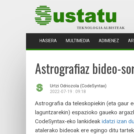
TEKNOLOGIA ALBISTEAK
(CURRENT)
HASIERA
MULTIMEDIA
ADIMENEZ
AR
Astrografiaz bideo-so
Urtzi Odriozola (CodeSyntax)
2022-07-19 : 09:18
Astrografia da teleskopiekin (eta gaur 
laguntzarekin) espazioko gaueko argazki
CodeSyntax-eko lankideak
idatzi izan 
atalerako bideoak ere egingo ditu tarte