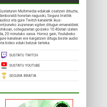
Sustaturen Multimedia edukiak osatzen dituzte,
denboraldi honetan nagusiki, Segura Irratitik
audioz eta gure Twitch kanaletik ikus-
entzuneko zuzenean egiten ditugun emanaldiek:
ohikoan, ostegunetan goizeko 10.40etan izaten
da, 20 minutuko saioa. Horrez gain, Youtubeko
gure kanalean ere kargatzen ditugu beste audio
eta bideo eduki batzuk tarteka.
SUSTATU TWITCH
SUSTATU YOUTUBE
SEGURA IRRATIA