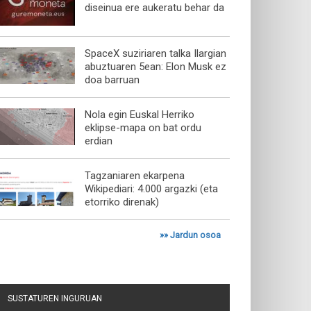
diseinua ere aukeratu behar da
SpaceX suziriaren talka Ilargian
abuztuaren 5ean: Elon Musk ez
doa barruan
Nola egin Euskal Herriko
eklipse-mapa on bat ordu
erdian
Tagzaniaren ekarpena
Wikipediari: 4.000 argazki (eta
etorriko direnak)
»»
Jardun osoa
SUSTATUREN INGURUAN