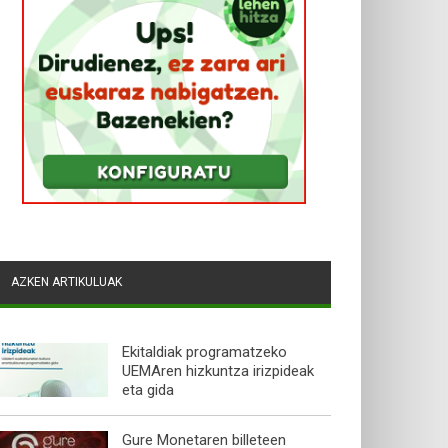
AZKEN ARTIKULUAK
Ekitaldiak programatzeko
UEMAren hizkuntza irizpideak
eta gida
Gure Monetaren billeteen