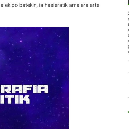
a ekipo batekin, ia hasieratik amaiera arte