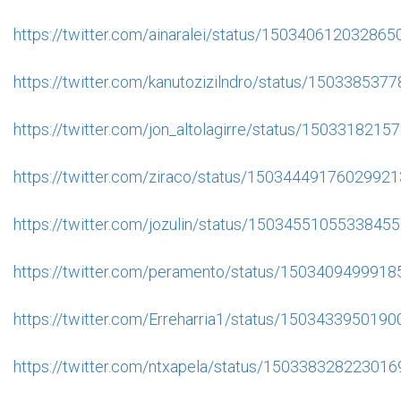
https://twitter.com/ainaralei/status/15034061203286
https://twitter.com/kanutozizilndro/status/15033853
https://twitter.com/jon_altolagirre/status/150331821
https://twitter.com/ziraco/status/1503444917602992
https://twitter.com/jozulin/status/1503455105533845
https://twitter.com/peramento/status/150340949991
https://twitter.com/Erreharria1/status/150343395019
https://twitter.com/ntxapela/status/15033832822301