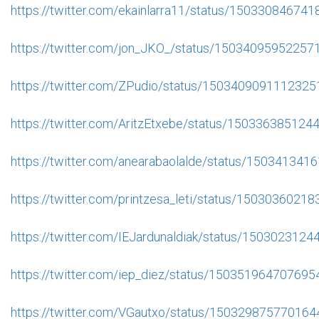
https://twitter.com/ekainlarra11/status/15033084674
https://twitter.com/jon_JKO_/status/15034095952257
https://twitter.com/ZPudio/status/150340909111232
https://twitter.com/AritzEtxebe/status/15033638512
https://twitter.com/anearabaolalde/status/15034134
https://twitter.com/printzesa_leti/status/1503036021
https://twitter.com/IEJardunaldiak/status/150302312
https://twitter.com/iep_diez/status/15035196470769
https://twitter.com/VGautxo/status/15032987577016