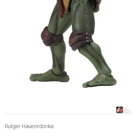
Rutger Haueordorika