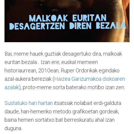
Bai, meme hauek guztiak desagertuko dira, malkoak
euritan bezala... Izan ere, euskal memeen
historiaurrean, 2010ean, Ruper Ordorikak egindako
azal-aukera bereziak (
Haizea Garizumakoa diskoaren
azalak
), proto-meme sorta baterako motibo izan zen.
Sustatuko hari hartan
itsatsiak nolabait erdi-galduta
daude, han-hemenko metodo grafikoetan gordeak,
baina hemen sortatxo bat berreskuratu ahal izan
duguna.