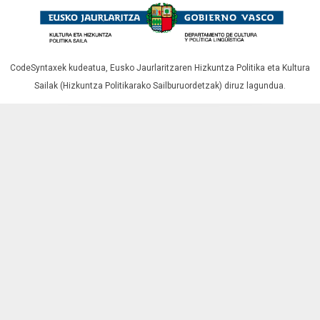
CodeSyntaxek kudeatua,
Eusko Jaurlaritzaren Hizkuntza Politika eta Kultura
Sailak (Hizkuntza Politikarako Sailburuordetzak)
diruz lagundua.