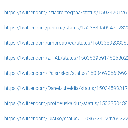
https://twitter.com/itziaarortegaaa/status/15034701
https://twitter.com/peiozia/status/150333950947123
https://twitter.com/umoreaskea/status/15033592330
https://twitter.com/ZiTAL/status/15036395914625802
https://twitter.com/Pajarraker/status/1503469056099
https://twitter.com/Danelzubeldia/status/150345993
https://twitter.com/protoeuskaldun/status/15033504
https://twitter.com/luistxo/status/1503673452426932