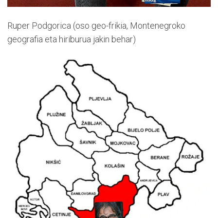
Ruper Podgorica (oso geo-frikia, Montenegroko
geografia eta hiriburua jakin behar)