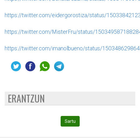
https://twitter.com/eidergorostiza/status/150338421
https://twitter.com/MisterFru/status/1503495871882
https://twitter.com/imanolbueno/status/15034862986
ERANTZUN
Sartu