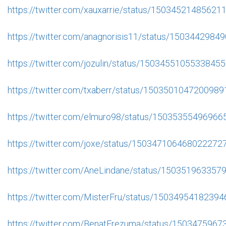
https://twitter.com/xauxarrie/status/15034521485621
https://twitter.com/anagnorisis11/status/150344298
https://twitter.com/jozulin/status/1503455105533845
https://twitter.com/txaberr/status/150350104720098
https://twitter.com/elmuro98/status/1503535549696
https://twitter.com/joxe/status/150347106468022272
https://twitter.com/AneLindane/status/15035196335
https://twitter.com/MisterFru/status/1503495418239
https://twitter.com/BenatErezuma/status/150347596