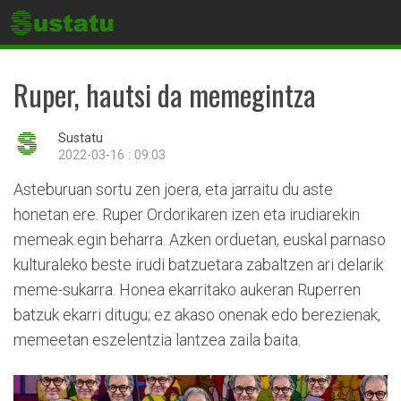
Ruper, hautsi da memegintza
Sustatu
2022-03-16 : 09:03
Asteburuan sortu zen joera, eta jarraitu du aste
honetan ere. Ruper Ordorikaren izen eta irudiarekin
memeak egin beharra. Azken orduetan, euskal parnaso
kulturaleko beste irudi batzuetara zabaltzen ari delarik
meme-sukarra. Honea ekarritako aukeran Ruperren
batzuk ekarri ditugu; ez akaso onenak edo berezienak,
memeetan eszelentzia lantzea zaila baita.