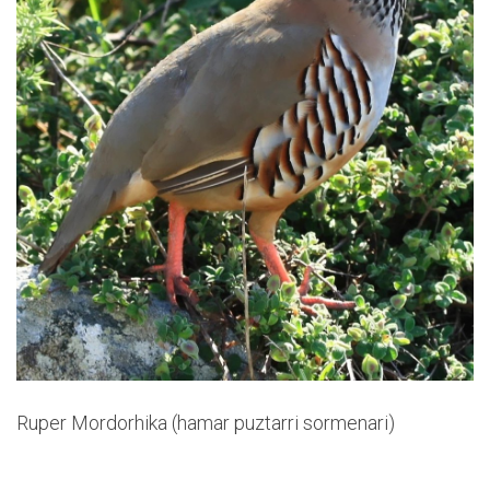
Ruper Mordorhika (hamar puztarri sormenari)