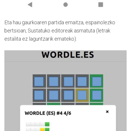
Eta hau gaurkoaren partida emaitza, espainolezko
bertsioan, Sustatuko editoreak asmatuta (letrak
estalita ez laguntzarik emateko):