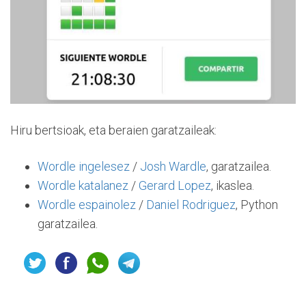
Hiru bertsioak, eta beraien garatzaileak:
Wordle ingelesez
/
Josh Wardle
, garatzailea.
Wordle katalanez
/
Gerard Lopez
, ikaslea.
Wordle espainolez
/
Daniel Rodriguez
, Python
garatzailea.