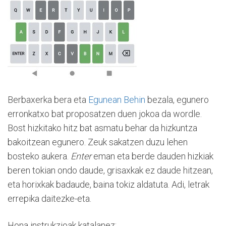
Berbaxerka bera eta
Egunean Behin
bezala, egunero
erronkatxo bat proposatzen duen jokoa da wordle.
Bost hizkitako hitz bat asmatu behar da hizkuntza
bakoitzean egunero. Zeuk sakatzen duzu lehen
bosteko aukera.
Enter
eman eta berde dauden hizkiak
beren tokian ondo daude, grisaxkak ez daude hitzean,
eta horixkak badaude, baina tokiz aldatuta. Adi, letrak
errepika daitezke-eta.
Hona instrukzioak katalanez: