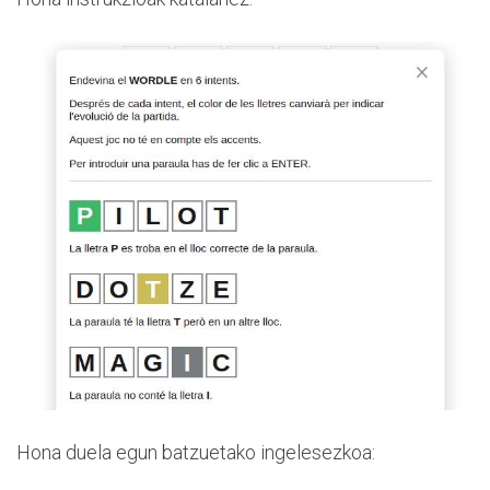
Hona duela egun batzuetako ingelesezkoa: