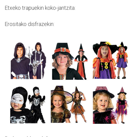
Etxeko trapuekin koko-jantzita:
Erositako disfrazekin: