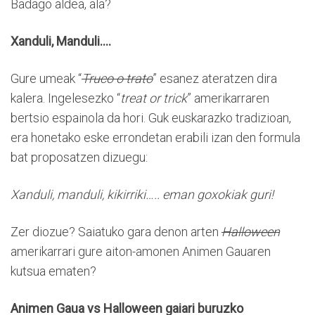
Badago aldea, ala?
Xanduli, Manduli….
Gure umeak “
Truco o trato
” esanez ateratzen dira
kalera. Ingelesezko “
treat or trick
” amerikarraren
bertsio espainola da hori. Guk euskarazko tradizioan,
era honetako eske errondetan erabili izan den formula
bat proposatzen dizuegu:
Xanduli, manduli, kikirriki….. eman goxokiak guri!
Zer diozue? Saiatuko gara denon arten
Halloween
amerikarrari gure aiton-amonen Animen Gauaren
kutsua ematen?
Animen Gaua vs Halloween gaiari buruzko