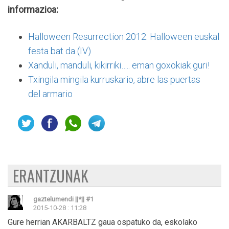
informazioa:
Halloween Resurrection 2012: Halloween euskal
festa bat da (IV)
Xanduli, manduli, kikirriki….. eman goxokiak guri!
Txingila mingila kurruskario, abre las puertas
del armario
ERANTZUNAK
gaztelumendi ||*||
#1
2015-10-28 : 11:28
Gure herrian AKARBALTZ gaua ospatuko da, eskolako