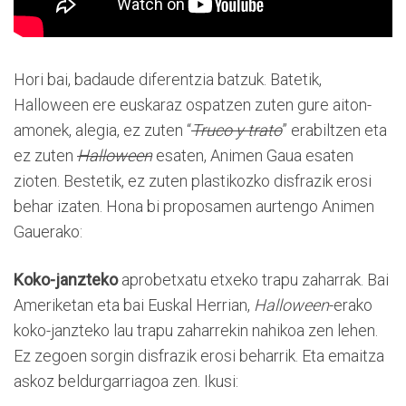
Hori bai, badaude diferentzia batzuk. Batetik,
Halloween ere euskaraz ospatzen zuten gure aiton-
amonek, alegia, ez zuten “
Truco y trato
” erabiltzen eta
ez zuten
Halloween
esaten, Animen Gaua esaten
zioten. Bestetik, ez zuten plastikozko disfrazik erosi
behar izaten. Hona bi proposamen aurtengo Animen
Gauerako:
Koko-janzteko
aprobetxatu etxeko trapu zaharrak. Bai
Ameriketan eta bai Euskal Herrian,
Halloween
-erako
koko-janzteko lau trapu zaharrekin nahikoa zen lehen.
Ez zegoen sorgin disfrazik erosi beharrik. Eta emaitza
askoz beldurgarriagoa zen. Ikusi: