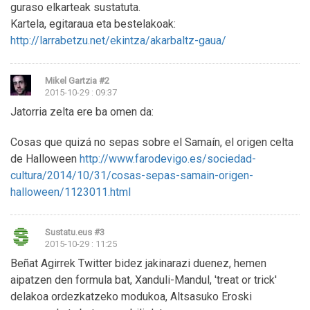
guraso elkarteak sustatuta.
Kartela, egitaraua eta bestelakoak:
http://larrabetzu.net/ekintza/akarbaltz-gaua/
Mikel Gartzia
#2
2015-10-29 : 09:37
Jatorria zelta ere ba omen da:
Cosas que quizá no sepas sobre el Samaín, el origen celta
de Halloween
http://www.farodevigo.es/sociedad-
cultura/2014/10/31/cosas-sepas-samain-origen-
halloween/1123011.html
Sustatu.eus
#3
2015-10-29 : 11:25
Beñat Agirrek Twitter bidez jakinarazi duenez, hemen
aipatzen den formula bat, Xanduli-Mandul, 'treat or trick'
delakoa ordezkatzeko modukoa, Altsasuko Eroski