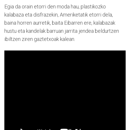
Egia da orain etorri den moda hau, plastikozko
kalabaza eta disfrazekin, Ameriketatik etorri dela,
baina horren aurretik, baita Eibarren ere, kalabazak
hustu eta kandelak barruan jarrita jendea beldurtzen
ibiltzen ziren gaztetxoak kalean.