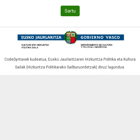
Sartu
CodeSyntaxek kudeatua,
Eusko Jaurlaritzaren Hizkuntza Politika eta Kultura
Sailak (Hizkuntza Politikarako Sailburuordetzak)
diruz lagundua.