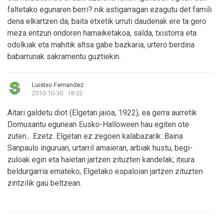
faltetako egunaren berri? nik astigarragan ezagutu det famili
dena elkartzen da, baita etxetik urruti daudenak ere ta gero
meza entzun ondoren hamaiketakoa, salda, txistorra eta
odolkiak eta mahitik altsa gabe bazkaria, urtero berdina
babarrunak sakramentu guztiekin.
Luistxo Fernandez
2010-10-30 : 18:32
Aitari galdetu diot (Elgetan jaioa, 1922), ea gerra aurretik
Domusantu egunean Eusko-Halloween hau egiten ote
zuten... Ezetz. Elgetan ez zegoen kalabazarik. Baina
Sanpaulo inguruan, urtarril amaieran, arbiak hustu, begi-
zuloak egin eta haietan jartzen zituzten kandelak; itxura
beldurgarria emateko, Elgetako espaloian jartzen zituzten
zintzilik gau beltzean.