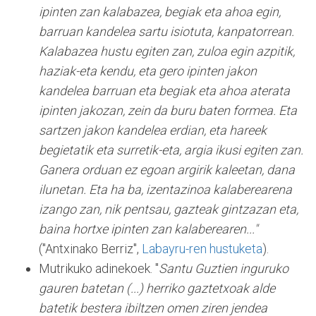
ipinten zan kalabazea, begiak eta ahoa egin,
barruan kandelea sartu isiotuta, kanpatorrean.
Kalabazea hustu egiten zan, zuloa egin azpitik,
haziak-eta kendu, eta gero ipinten jakon
kandelea barruan eta begiak eta ahoa aterata
ipinten jakozan, zein da buru baten formea. Eta
sartzen jakon kandelea erdian, eta hareek
begietatik eta surretik-eta, argia ikusi egiten zan.
Ganera orduan ez egoan argirik kaleetan, dana
ilunetan. Eta ha ba, izentazinoa kalaberearena
izango zan, nik pentsau, gazteak gintzazan eta,
baina hortxe ipinten zan kalaberearen..."
("Antxinako Berriz",
Labayru-ren hustuketa
).
Mutrikuko adinekoek. "
Santu Guztien inguruko
gauren batetan (...) herriko gaztetxoak alde
batetik bestera ibiltzen omen ziren jendea