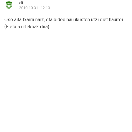
eli
2010-10-31 : 12:10
Oso aita txarra naiz, eta bideo hau ikusten utzi diet haurrei
(8 eta 5 urtekoak dira).