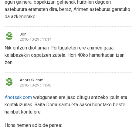
egun gainera, ospakizun gehienak hurbilen dagoen
asteburura eramaten dira, beraz, Arimen asteburua geratuko
da azkenerako.
Jon
2010-10-29 : 11:14
Nik entzun diot amari Portugaleten ere animen gaua
kalabazekin ospatzen zutela. Hori 40ko hamarkadan izan
zen.
Ahotsak.com
2010-10-29 : 11:48
Ahotsak.com
webgunean ere jaso ditugu antzeko ipuin eta
kontakizunak. Baita Domusantu eta sasoi honetako beste
hainbat kontu ere.
Hona hemen adibide parea: