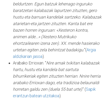
beldurtzen. Egun batzuk lehenago inguruko
baratzetan kalabazak lapurtzen zituzten, gero
hustu eta barruan kandelak sartzeko. Kalabazak
atarietan-eta jartzen zituzten. Kanta bat ere
bazen horren inguruan: «Xesteron kontra,
animen alde...» (Xestero Mutrikuko
ehortzailearen izena zen). XX. mende hasierako
urtetan egiten zela behintzat badakigu.
"(
Argia
aldizkarian jasoa
).
Arabako Errioxan. "
Nire amak txikitan kalabazak
hartu, hustu eta kandela bat sartuta
bihurrikeriak egiten zituzten herrian. Nnire herria
arabako Errioxan dago, eta tradizioa belaunaldi
horretan galdu zen (duela 55 bat urte)
." (
Sapik
erantzun batean utzitakoa
).