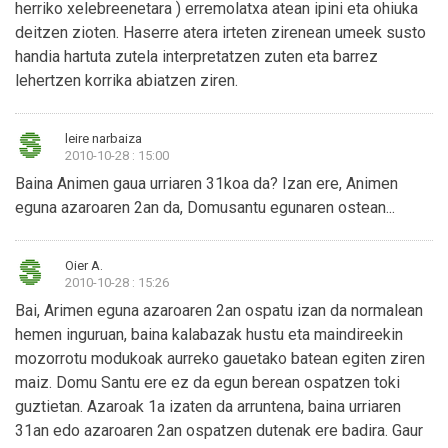
herriko xelebreenetara ) erremolatxa atean ipini eta ohiuka
deitzen zioten. Haserre atera irteten zirenean umeek susto
handia hartuta zutela interpretatzen zuten eta barrez
lehertzen korrika abiatzen ziren.
leire narbaiza
2010-10-28 : 15:00
Baina Animen gaua urriaren 31koa da? Izan ere, Animen
eguna azaroaren 2an da, Domusantu egunaren ostean...
Oier A.
2010-10-28 : 15:26
Bai, Arimen eguna azaroaren 2an ospatu izan da normalean
hemen inguruan, baina kalabazak hustu eta maindireekin
mozorrotu modukoak aurreko gauetako batean egiten ziren
maiz. Domu Santu ere ez da egun berean ospatzen toki
guztietan. Azaroak 1a izaten da arruntena, baina urriaren
31an edo azaroaren 2an ospatzen dutenak ere badira. Gaur