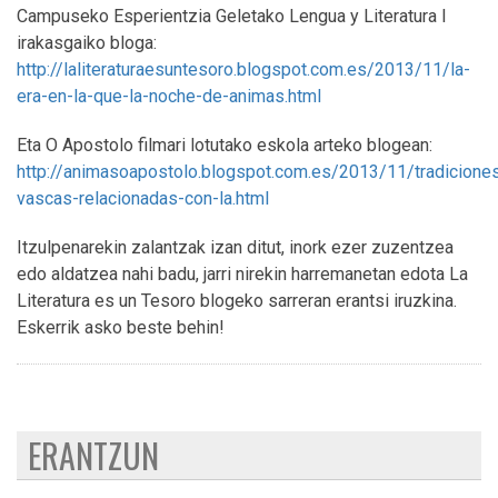
Campuseko Esperientzia Geletako Lengua y Literatura I
irakasgaiko bloga:
http://laliteraturaesuntesoro.blogspot.com.es/2013/11/la-
era-en-la-que-la-noche-de-animas.html
Eta O Apostolo filmari lotutako eskola arteko blogean:
http://animasoapostolo.blogspot.com.es/2013/11/tradicione
vascas-relacionadas-con-la.html
Itzulpenarekin zalantzak izan ditut, inork ezer zuzentzea
edo aldatzea nahi badu, jarri nirekin harremanetan edota La
Literatura es un Tesoro blogeko sarreran erantsi iruzkina.
Eskerrik asko beste behin!
ERANTZUN