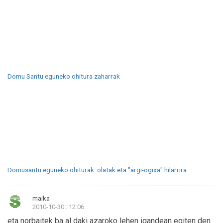
Domu Santu eguneko ohitura zaharrak
Domusantu eguneko ohiturak: olatak eta "argi-ogixa" hilarrira
maika
2010-10-30 : 12:06
eta norbaitek ba al daki azaroko lehen igandean egiten den