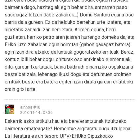
baimena dago, hazitegiak egin behar dira, antzarren paso
sasoiagaz lotzen dabe zaharrek...) Domu Santuru eguna oso
barria dala gurean. Ez da helduko berrehun urte izatera, eta
hirietatik zabaldu zan herrietara. Arimen eguna, herri
guztietan, herriko patroiaren jaiaren hurrengo domeka da, eta
EHko luze zabalean egun horretan (gabon gauagaz batera)
egin izan dira etxeko defuntuak gogoratzeko errituak. Beraz,
kontuz ibili behar dogu, ohiturak oso antxinako elementuak
ditu, gurean txertatuak, baina badirudi oinarrizko ospakizuna
beste bat zala, lehenago ikusi dogu eta defuntuen oroimen
errituak beste era batera egiten izan dirala gurean erlatiboki
orain gitxi arte.
ainhoa
#10
2013-11-14 : 07:36
Eskerrik asko artikulu hau eta bere erantzunak itzultzeko
baimena emateagatik! Hementxe argitaratu dugu itzulpena:
La literatura es un tesoro UPV/EHUko Gipuzkoako