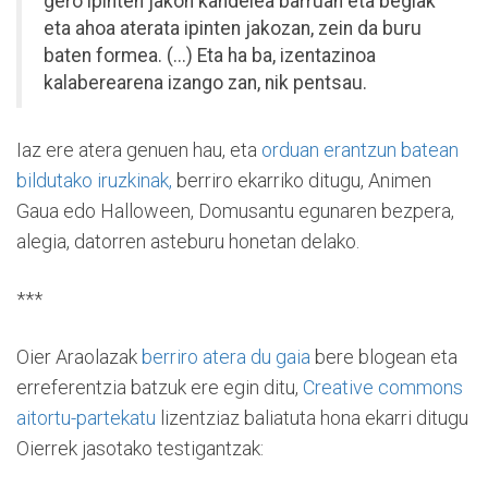
gero ipinten jakon kandelea barruan eta begiak
eta ahoa aterata ipinten jakozan, zein da buru
baten formea. (...) Eta ha ba, izentazinoa
kalaberearena izango zan, nik pentsau.
Iaz ere atera genuen hau, eta
orduan erantzun batean
bildutako iruzkinak,
berriro ekarriko ditugu, Animen
Gaua edo Halloween, Domusantu egunaren bezpera,
alegia, datorren asteburu honetan delako.
***
Oier Araolazak
berriro atera du gaia
bere blogean eta
erreferentzia batzuk ere egin ditu,
Creative commons
aitortu-partekatu
lizentziaz baliatuta hona ekarri ditugu
Oierrek jasotako testigantzak: