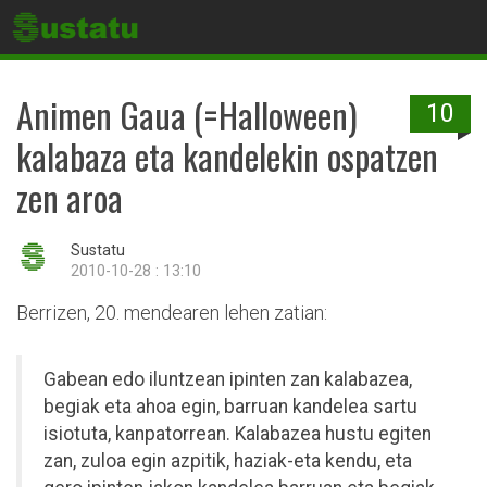
Animen Gaua (=Halloween)
10
kalabaza eta kandelekin ospatzen
zen aroa
Sustatu
2010-10-28 : 13:10
Berrizen, 20. mendearen lehen zatian:
Gabean edo iluntzean ipinten zan kalabazea,
begiak eta ahoa egin, barruan kandelea sartu
isiotuta, kanpatorrean. Kalabazea hustu egiten
zan, zuloa egin azpitik, haziak-eta kendu, eta