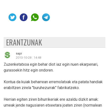
ERANTZUNAK
sapi
2010-10-28 : 14:48
Zuzenketatxoa egin behar diot iaz egin nuen ekarpenari,
gurasoekin hitz egin ondoren.
Kontua da kuiak beharrean erremolatxak eta patata handiak
erabiltzen zirela "buruhezurrak" fabrikatzeko.
Herrian egiten ziren bihurrikeriak ere azaldu dizkit amak:
umeak jende nagusiaren etxeetara joaten ziren (normalean