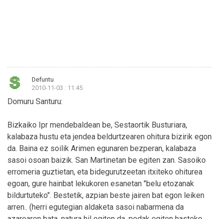
Defuntu
2010-11-03 : 11:45
Domuru Santuru:
Bizkaiko Ipr mendebaldean be, Sestaortik Busturiara,
kalabaza hustu eta jendea beldurtzearen ohitura bizirik egon
da. Baina ez soilik Arimen egunaren bezperan, kalabaza
sasoi osoan baizik. San Martinetan be egiten zan. Sasoiko
erromeria guztietan, eta bidegurutzeetan itxiteko ohiturea
egoan, gure hainbat lekukoren esanetan "belu etozanak
bildurtuteko". Bestetik, azpian beste jairen bat egon leiken
arren.. (herri egutegian aldaketa sasoi nabarmena da
azaroaren bata, natura hil egiten da, podak egiten hasteko