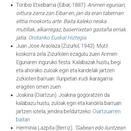
Toribio Etxebarria (Eibar, 1887):
Animen egunian,
oittura zarra zan Eibar-en, jan da eran tabernan
eittia moskortu arte. Baita kaleko neska
mutillak, alkarregaz, baserrixetan gastaña erriak
jatia.
Orotariko Euskal Hiztegia
Juan Jose Araolaza (Zizurkil, 1943). Mutil
koskorra zela Zizurkilen ezagutu zuen Arimen
Egunaren inguruko festa. Kalabazak hustu, begi
eta ahorako zuloak egin eta kandelak jartzen
zizkioten barruan. Ilunpetan irudi ikaragarria
eragiten omen zuen.
Joakina (Oiartzun). Joakina gogoratzen da
kalabazu hustu, zuloak egin eta kandela barruan
jartzen iotela, jendea beldurtzeko.
Oiartzuarren
baitan.
Herminia Lazpita (Berriz).
"Gabean edo iluntzean