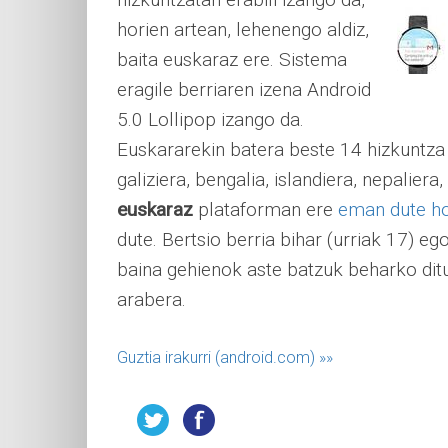
horien artean, lehenengo aldiz,
baita euskaraz ere. Sistema
eragile berriaren izena Android
5.0 Lollipop izango da.
Euskararekin batera beste 14 hizkuntza 
galiziera, bengalia, islandiera, nepaliera
euskaraz
plataforman ere
eman dute ho
dute. Bertsio berria bihar (urriak 17) e
baina gehienok aste batzuk beharko ditu
arabera.
Guztia irakurri (android.com)
»»