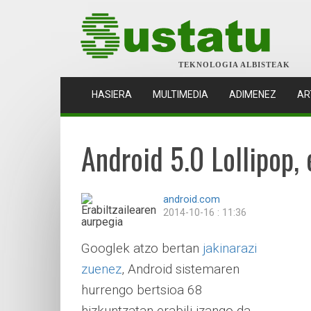
TEKNOLOGIA ALBISTEAK
(CURRENT)
HASIERA
MULTIMEDIA
ADIMENEZ
AR
Android 5.0 Lollipop,
android.com
2014-10-16 : 11:36
Googlek atzo bertan
jakinarazi
zuenez
, Android sistemaren
hurrengo bertsioa 68
hizkuntzatan erabili izango da,