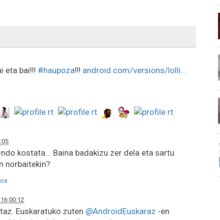
i eta bai!!!
#haupoza
!!!
android.com/versions/lolli…
:05
ndo kostata... Baina badakizu zer dela eta sartu
 norbaitekin?
oa
16 00:12
etaz. Euskaratuko zuten
@AndroidEuskaraz
-en