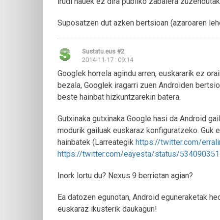
irudi hauek ez dira publiko zabalera zuzendutak
Suposatzen dut azken bertsioan (azaroaren lehe
Sustatu.eus
#2
2014-11-17 : 09:14
Googlek horrela agindu arren, euskararik ez ora
bezala, Googlek iragarri zuen Androiden bertsio
beste hainbat hizkuntzarekin batera.
Gutxinaka gutxinaka Google hasi da Android gai
modurik gailuak euskaraz konfiguratzeko. Guk ez,
hainbatek (Larreategik
https://twitter.com/er
https://twitter.com/eayesta/status/5340903
Inork lortu du? Nexus 9 berrietan agian?
Ea datozen egunotan, Android eguneraketak hedat
euskaraz ikusterik daukagun!