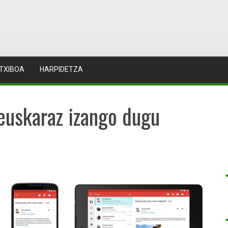
TXIBOA
HARPIDETZA
 euskaraz izango dugu