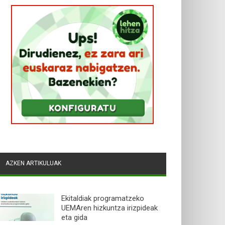
AZKEN ARTIKULUAK
Ekitaldiak programatzeko
UEMAren hizkuntza irizpideak
eta gida