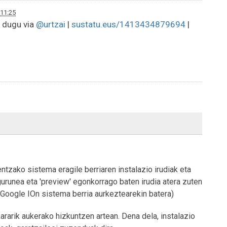
 11:25
o dugu via
@urtzai
|
sustatu.eus/1413434879694
|
ntzako sistema eragile berriaren instalazio irudiak eta
runea eta 'preview' egonkorrago baten irudia atera zuten
 Google IOn sistema berria aurkeztearekin batera)
rarik aukerako hizkuntzen artean. Dena dela, instalazio