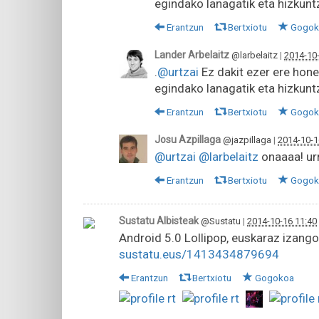
egindako lanagatik eta hizkuntz
Erantzun
Bertxiotu
Gogok
Lander Arbelaitz
@larbelaitz
|
2014-10-
.
@urtzai
Ez dakit ezer ere hon
egindako lanagatik eta hizkunt
Erantzun
Bertxiotu
Gogok
Josu Azpillaga
@jazpillaga
|
2014-10-1
@urtzai
@larbelaitz
onaaaa! urr
Erantzun
Bertxiotu
Gogok
Sustatu Albisteak
@Sustatu
|
2014-10-16 11:40
Android 5.0 Lollipop, euskaraz izang
sustatu.eus/1413434879694
Erantzun
Bertxiotu
Gogokoa