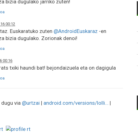
a bizia dugulako jarriko zuten!
oa
16 00:12
etaz. Euskaratuko zuten
@AndroidEuskaraz
-en
za bizia dugulako. Zorionak denoi!
oa
6 00:16
ats txiki haundi bat! bejondaizuela eta on dagigula
oa
o dugu via
@urtzai
|
android.com/versions/lolli…
|