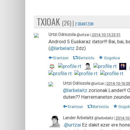
TXIOAK
(26) |
2 ERANTZUN
Urtzi Odriozola
@urtzai
|
2014-10-15 23:51
Android 5 Euskaraz dator!!! Bai, bai, ba
(
@larbelaitz
2dz)
Erantzun
Bertxiotu
Gogokoa
Urtzi Odriozola
@urtzai
|
2014-10-16 00
@larbelaitz
zorionak Lander!! O
duten?? Harremanetsn zeunden
Erantzun
Bertxiotu
Gogok
Lander Arbelaitz
@larbelaitz
|
2014-10-
.
@urtzai
Ez dakit ezer ere hon