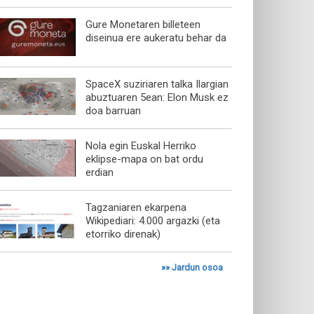
Gure Monetaren billeteen
diseinua ere aukeratu behar da
SpaceX suziriaren talka Ilargian
abuztuaren 5ean: Elon Musk ez
doa barruan
Nola egin Euskal Herriko
eklipse-mapa on bat ordu
erdian
Tagzaniaren ekarpena
Wikipediari: 4.000 argazki (eta
etorriko direnak)
»»
Jardun osoa