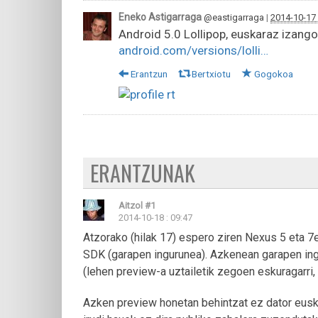
Eneko Astigarraga
@eastigarraga
|
2014-10-17
Android 5.0 Lollipop, euskaraz izang
android.com/versions/lolli…
Erantzun
Bertxiotu
Gogokoa
ERANTZUNAK
Aitzol
#1
2014-10-18 : 09:47
Atzorako (hilak 17) espero ziren Nexus 5 eta 7e
SDK (garapen ingurunea). Azkenean garapen ingu
(lehen preview-a uztailetik zegoen eskuragarri,
Azken preview honetan behintzat ez dator euska