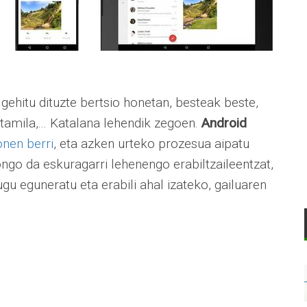
gehitu dituzte bertsio honetan, besteak beste,
, tamila,... Katalana lehendik zegoen.
Android
nen berri
, eta azken urteko prozesua aipatu
gongo da eskuragarri lehenengo erabiltzaileentzat,
gu eguneratu eta erabili ahal izateko, gailuaren