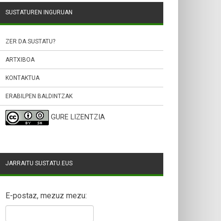
SUSTATUREN INGURUAN
ZER DA SUSTATU?
ARTXIBOA
KONTAKTUA
ERABILPEN BALDINTZAK
GURE LIZENTZIA
JARRAITU SUSTATU.EUS
E-postaz, mezuz mezu: