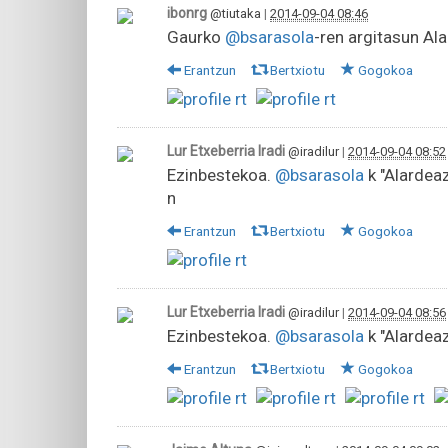
ibonrg
@tiutaka
|
2014-09-04 08:46
Gaurko
@bsarasola
-ren argitasun Al
Erantzun
Bertxiotu
Gogokoa
Lur Etxeberria Iradi
@iradilur
|
2014-09-04 08:52
Ezinbestekoa.
@bsarasola
k "Alardeaz
n
Erantzun
Bertxiotu
Gogokoa
Lur Etxeberria Iradi
@iradilur
|
2014-09-04 08:56
Ezinbestekoa.
@bsarasola
k "Alardeaz
Erantzun
Bertxiotu
Gogokoa