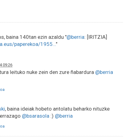
s, baina 140tan ezin azaldu "
@berria
: [IRITZIA]
ia.eus/paperekoa/1955…
"
4 09:26
tura leituko nuke zein den zure ñabardura
@berria
oa
ki
, baina ideiak hobeto antolatu beharko nituzke
 errazago
@bsarasola
:)
@berria
oa