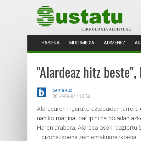
TEKNOLOGIA ALBISTEAK
(CURRENT)
HASIERA
MULTIMEDIA
ADIMENEZ
AR
"Alardeaz hitz beste",
berria.eus
2014-09-04 : 12:56
Alardearen inguruko eztabaidan jarrera 
nahiko marjinal bat ipini da boladan azk
Haren arabera, Alardea osoki baztertu 
—gizonezkoena zein emakumezkoena—