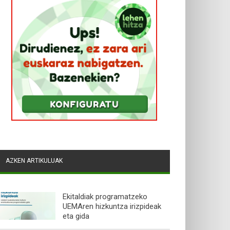
AZKEN ARTIKULUAK
Ekitaldiak programatzeko
UEMAren hizkuntza irizpideak
eta gida