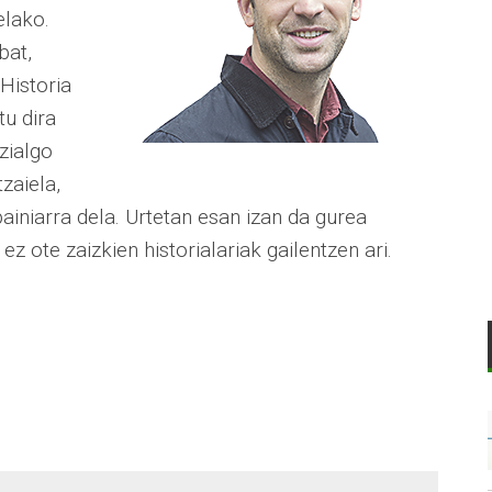
elako.
bat,
 Historia
tu dira
zialgo
zaiela,
iniarra dela. Urtetan esan izan da gurea
ez ote zaizkien historialariak gailentzen ari.