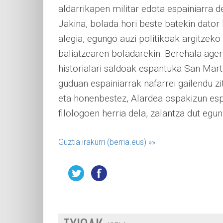
aldarrikapen militar edota espainiarra d
Jakina, bolada hori beste batekin dator 
alegia, egungo auzi politikoak argitzeko
baliatzearen boladarekin. Berehala ager
historialari saldoak espantuka San Mart
guduan espainiarrak nafarrei gailendu zit
eta honenbestez, Alardea ospakizun espa
filologoen herria dela, zalantza dut egun 
Guztia irakurri (berria.eus)
»»