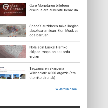
Gure Monetaren billeteen
diseinua ere aukeratu behar da
SpaceX suziriaren talka Ilargian
abuztuaren 5ean: Elon Musk ez
doa barruan
Nola egin Euskal Herriko
eklipse-mapa on bat ordu
erdian
Tagzaniaren ekarpena
Wikipediari: 4.000 argazki (eta
etorriko direnak)
»»
Jardun osoa