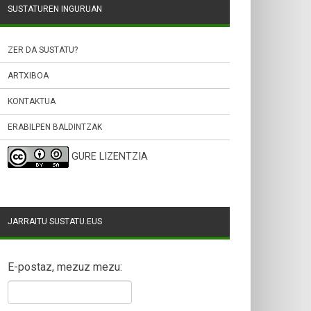
SUSTATUREN INGURUAN
ZER DA SUSTATU?
ARTXIBOA
KONTAKTUA
ERABILPEN BALDINTZAK
GURE LIZENTZIA
JARRAITU SUSTATU.EUS
E-postaz, mezuz mezu: