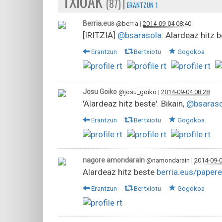
TXIOAK
(87) |
ERANTZUN 1
Berria.eus
@berria
|
2014-09-04 08:40
[IRITZIA]
@bsarasola
: Alardeaz hitz 
Erantzun
Bertxiotu
Gogokoa
Josu Goiko
@josu_goiko
|
2014-09-04 08:28
'Alardeaz hitz beste'. Bikain,
@bsaraso
Erantzun
Bertxiotu
Gogokoa
nagore amondarain
@namondarain
|
2014-09-0
Alardeaz hitz beste
berria.eus/pape
Erantzun
Bertxiotu
Gogokoa