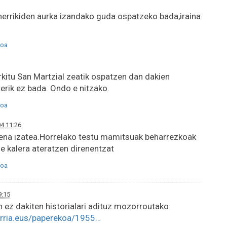
herrikiden aurka izandako guda ospatzeko bada,iraina
oa
rkitu San Martzial zeatik ospatzen dan dakien
terik ez bada. Ondo e nitzako.
oa
4 11:26
kena izatea.Horrelako testu mamitsuak beharrezkoak
de kalera ateratzen direnentzat
oa
9:15
n ez dakiten historialari adituz mozorroutako
rria.eus/paperekoa/1955…