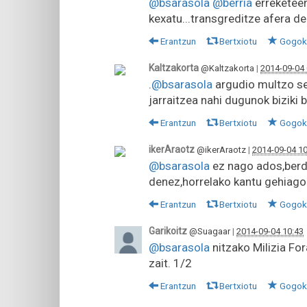
@bsarasola
@berria
erreketeen
kexatu...transgreditze afera d
Erantzun
Bertxiotu
Gogok
Kaltzakorta
@Kaltzakorta
|
2014-09-04 
.
@bsarasola
argudio multzo se
jarraitzea nahi dugunok biziki
Erantzun
Bertxiotu
Gogok
ikerAraotz
@ikerAraotz
|
2014-09-04 10
@bsarasola
ez nago ados,berd
denez,horrelako kantu gehiago
Erantzun
Bertxiotu
Gogok
Garikoitz
@Suagaar
|
2014-09-04 10:43
@bsarasola
nitzako Milizia For
zait. 1/2
Erantzun
Bertxiotu
Gogok