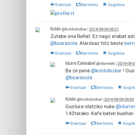
Erantzun
Bertxiotu
Gogokoa
Koldo
@koldobizkar
|
2014-09-04 09:21
Zutabe ona Beñat. Ez nago erabat ado
@bsarasola
: Alardeaz hitz beste
berr
Erantzun
Bertxiotu
Gogokoa
Idurre Eskisabel
@idurreski
|
2014-09-0
Ba ze pena
@koldobizkar
! Gus
@bsarasola
Erantzun
Bertxiotu
Gogok
Koldo
@koldobizkar
|
2014-09-04 09:30
Gustura idatziko nuke
@idurres
140tarako. Kafe baten bueltan
Erantzun
Bertxiotu
Gogok