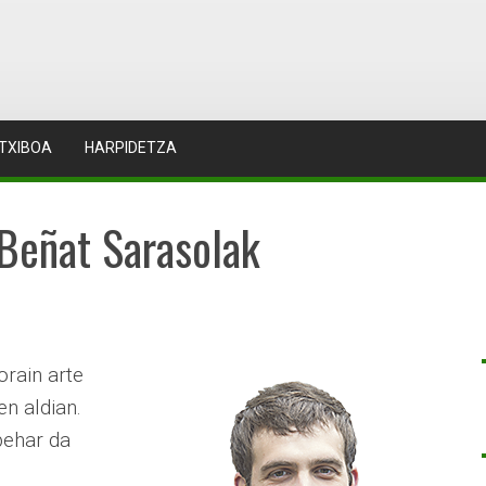
TXIBOA
HARPIDETZA
 Beñat Sarasolak
orain arte
en aldian.
behar da