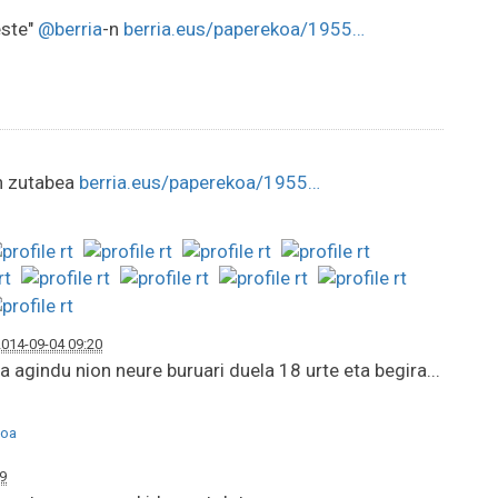
este"
@berria
-n
berria.eus/paperekoa/1955…
en zutabea
berria.eus/paperekoa/1955…
2014-09-04 09:20
 agindu nion neure buruari duela 18 urte eta begira...
oa
9