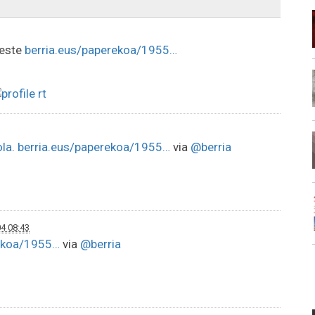
beste
berria.eus/paperekoa/1955…
la
.
berria.eus/paperekoa/1955…
via
@berria
4 08:43
rekoa/1955…
via
@berria