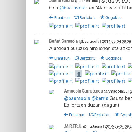
Jaime Altuna
@jaimealtuna
|
2014-09-04 09:02
Ona
@bsarasola
-ren "Alardeaz hitz b
Erantzun
Bertxiotu
Gogokoa
Beñat Sarasola
@bsarasola
|
2014-09-04 09:08
Alardeari buruzko nire lehen eta azk
Erantzun
Bertxiotu
Gogokoa
Amagoia Gurrutxaga
@AmagoiaGu
|
@bsarasola
@berria
Gauza bera
Ea lortzen duzun (dugun)
Erantzun
Bertxiotu
Gogok
.M.R.F.R.U.
@FruJauna
|
2014-09-04 09:2