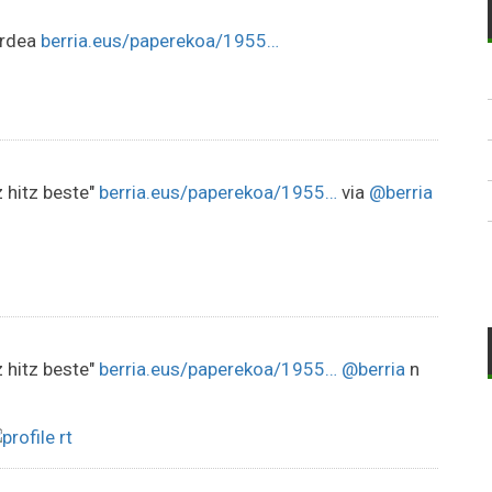
ardea
berria.eus/paperekoa/1955…
 hitz beste"
berria.eus/paperekoa/1955…
via
@berria
 hitz beste"
berria.eus/paperekoa/1955…
@berria
n