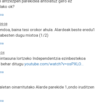
 antzezpen parekidea antolatuz gero ez
elako ok?
oa
09:38
ndoa, baina tesi orokor ahula. Alardeak beste eredu1
 babesten dugu mixtoa (1/2)
oa
:34
intasuna lortzeko Independentzia ezinbestekoa
 behar ditugu
youtube.com/watch?v=osPXLO…
oa
aletan oinarritutako Alarde parekide 1,ondo iruditzen
oa