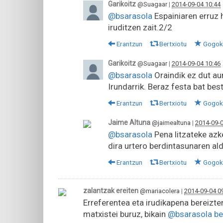
Garikoitz
@Suagaar
|
2014-09-04 10:44
@bsarasola
Espainiaren erruz 
iruditzen zait.2/2
Erantzun
Bertxiotu
Gogok
Garikoitz
@Suagaar
|
2014-09-04 10:46
@bsarasola
Oraindik ez dut au
Irundarrik. Beraz festa bat bes
Erantzun
Bertxiotu
Gogok
Jaime Altuna
@jaimealtuna
|
2014-09-0
@bsarasola
Pena litzateke az
dira urtero berdintasunaren al
Erantzun
Bertxiotu
Gogok
zalantzak ereiten
@mariacolera
|
2014-09-04 0
Erreferentea eta irudikapena bereizte
matxistei buruz, bikain
@bsarasola
be