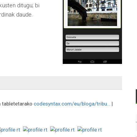
usten ditugu; bi
rdinak daude.
a tabletetarako
codesyntax.com/eu/bloga/tribu…
|