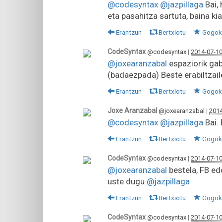
@codesyntax
@jazpillaga
Bai, 
eta pasahitza sartuta, baina kia
Erantzun
Bertxiotu
Gogok
CodeSyntax
@codesyntax
|
2014-07-10
@joxearanzabal
espaziorik gab
(badaezpada) Beste erabiltzail
Erantzun
Bertxiotu
Gogok
Joxe Aranzabal
@joxearanzabal
|
2014
@codesyntax
@jazpillaga
Bai. 
Erantzun
Bertxiotu
Gogok
CodeSyntax
@codesyntax
|
2014-07-10
@joxearanzabal
bestela, FB ed
uste dugu
@jazpillaga
Erantzun
Bertxiotu
Gogok
CodeSyntax
@codesyntax
|
2014-07-10