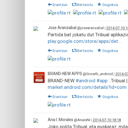
Erantzun
Bertxiotu
Gogokoa
Joxe Aranzabal
@joxearanzabal
|
2014-07-10 1
Partida bat jokatu dut Tribual aplikazio
play.google.com/store/apps/det…
Erantzun
Bertxiotu
Gogokoa
BRAND-NEW APPS
@Growth_android
|
2014-07
BRAND-NEW
#android
#app
: Tribual
market.android.com/details?id=com
Erantzun
Bertxiotu
Gogokoa
Ana I. Morales
@AnaisNi
|
2014-07-10 18:18
Joko polita Tribual, eta euskaraz, mil