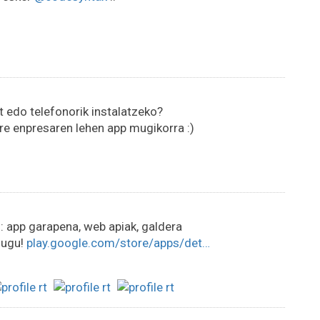
 edo telefonorik instalatzeko?
e enpresaren lehen app mugikorra :)
l
: app garapena, web apiak, galdera
dugu!
play.google.com/store/apps/det…