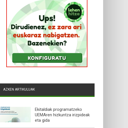
AZKEN ARTIKULUAK
Ekitaldiak programatzeko
UEMAren hizkuntza irizpideak
eta gida