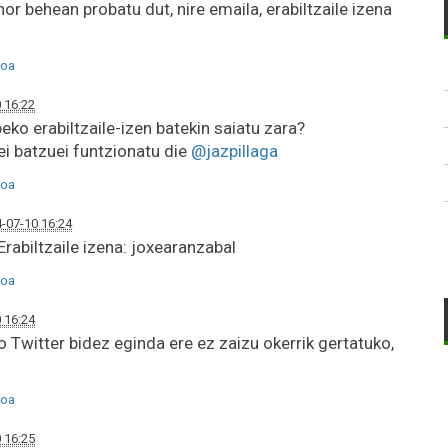
hor behean probatu dut, nire emaila, erabiltzaile izena
oa
 16:22
eko erabiltzaile-izen batekin saiatu zara?
ei batzuei funtzionatu die
@jazpillaga
oa
-07-10 16:24
Erabiltzaile izena: joxearanzabal
oa
 16:24
o Twitter bidez eginda ere ez zaizu okerrik gertatuko,
oa
 16:25