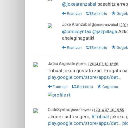
@joxearanzabal
pasahitz errep
Erantzun
Bertxiotu
Gogok
Joxe Aranzabal
@joxearanzabal
|
2014
@codesyntax
@jazpillaga
Azken
ahaleginagatik!
Erantzun
Bertxiotu
Gogok
Jatsu Argarate
@jatsu
|
2014-07-10 15:58
Tribual jokoa gustatu zait. Frogatu 
play.google.com/store/apps/det…
Erantzun
Bertxiotu
Gogokoa
CodeSyntax
@codesyntax
|
2014-07-10 15:55
Jende ilustrea gero,
#Tribual
jokoko g
play.google.com/store/apps/det…
pi