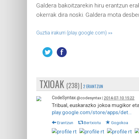
Galdera bakoitzarekin hiru erantzun erak
okerrak dira noski. Galdera mota desbe
Guztia irakurri (play.google.com)
»»
TXIOAK
(238) |
2 ERANTZUN
CodeSyntax
@codesyntax
|
2014-07-10 15:22
Tribual, euskarazko jokoa mugikor et
play.google.com/store/apps/det…
Erantzun
Bertxiotu
Gogokoa