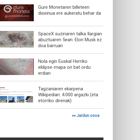
Gure Monetaren billeteen
diseinua ere aukeratu behar da
SpaceX suziriaren talka Ilargian
abuztuaren 5ean: Elon Musk ez
doa barruan
Nola egin Euskal Herriko
eklipse-mapa on bat ordu
erdian
Tagzaniaren ekarpena
Wikipediari: 4.000 argazki (eta
etorriko direnak)
»»
Jardun osoa