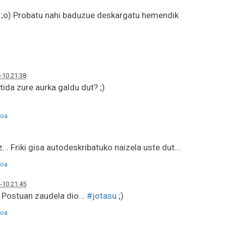
... ;o) Probatu nahi baduzue deskargatu hemendik
-10 21:38
ida zure aurka galdu dut? ;)
oa
tz... Friki gisa autodeskribatuko naizela uste dut...
oa
-10 21:45
 Postuan zaudela dio...
#jotasu
;)
oa