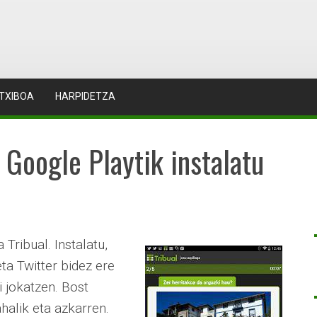
TXIBOA
HARPIDETZA
 Google Playtik instalatu
ribual. Instalatu,
eta Twitter bidez ere
i jokatzen. Bost
halik eta azkarren.