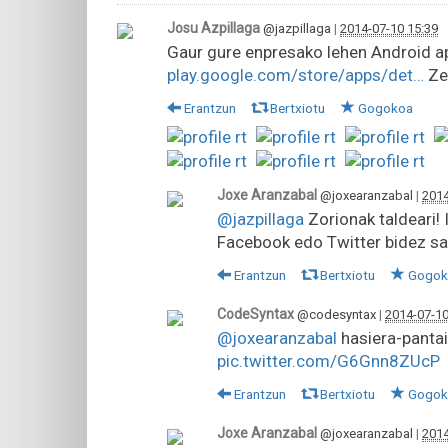
Josu Azpillaga
@jazpillaga
|
2014-07-10 15:39
Gaur gure enpresako lehen Android a
play.google.com/store/apps/det…
Zen
Erantzun
Bertxiotu
Gogokoa
Joxe Aranzabal
@joxearanzabal
|
2014
@jazpillaga
Zorionak taldeari! I
Facebook edo Twitter bidez sa
Erantzun
Bertxiotu
Gogok
CodeSyntax
@codesyntax
|
2014-07-10
@joxearanzabal
hasiera-pantai
pic.twitter.com/G6Gnn8ZUcP
Erantzun
Bertxiotu
Gogok
Joxe Aranzabal
@joxearanzabal
|
2014