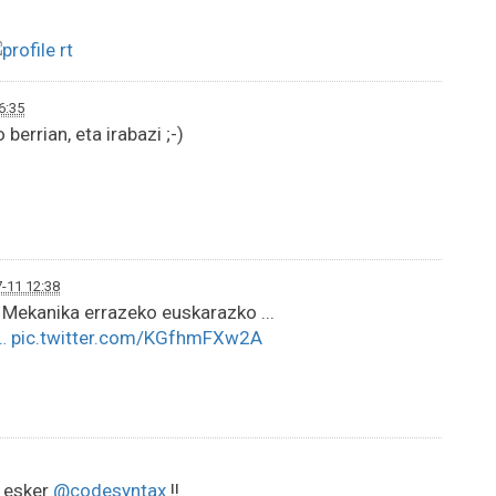
6:35
 berrian, eta irabazi ;-)
-11 12:38
 | Mekanika errazeko euskarazko ...
…
pic.twitter.com/KGfhmFXw2A
a esker
@codesyntax
!!