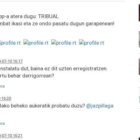
pp-a atera dugu: TRIBUAL
bat ikasi eta ze ondo pasatu dugun garapenean!
-07-10 16:17
nstalatu dut, baina ez dit uzten erregistratzen.
rtu behar derrigorrean?
oa
 16:20
lako beheko aukeratik probatu duzu?
@jazpillaga
oa
-07-10 16:21