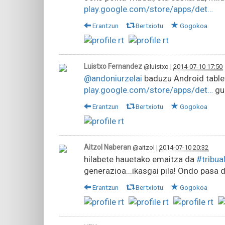
play.google.com/store/apps/det…
Erantzun
Bertxiotu
Gogokoa
Luistxo Fernandez
@luistxo
|
2014-07-10 17:50
@andoniurzelai
baduzu Android tablet
play.google.com/store/apps/det…
gur
Erantzun
Bertxiotu
Gogokoa
Aitzol Naberan
@aitzol
|
2014-07-10 20:32
hilabete hauetako emaitza da
#tribua
generazioa...ikasgai pila! Ondo pasa 
Erantzun
Bertxiotu
Gogokoa