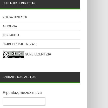
SUSTATUREN INGURUAN
ZER DA SUSTATU?
ARTXIBOA
KONTAKTUA
ERABILPEN BALDINTZAK
GURE LIZENTZIA
JARRAITU SUSTATU.EUS
E-postaz, mezuz mezu: