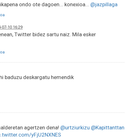
ikapena ondo ote dagoen... konexioa...
@jazpillaga
oa
-07-10 16:29
ean, Twitter bidez sartu naiz. Mila esker
oa
nahi baduzu deskargatu hemendik
alderetan agertzen dena!
@urtziurkizu
@Kapittanttan
c.twitter.com/yFjU2NXNES