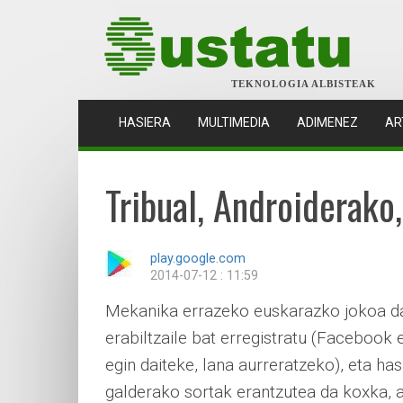
TEKNOLOGIA ALBISTEAK
(CURRENT)
HASIERA
MULTIMEDIA
ADIMENEZ
AR
Tribual, Androiderako,
play.google.com
2014-07-12 : 11:59
Mekanika errazeko euskarazko jokoa da T
erabiltzaile bat erregistratu (Facebook 
egin daiteke, lana aurreratzeko), eta has
galderako sortak erantzutea da koxka, a