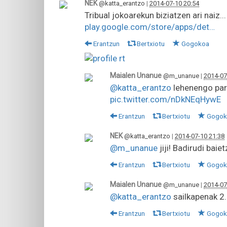
NEK
@katta_erantzo
|
2014-07-10 20:54
Tribual jokoarekun biziatzen ari naiz
play.google.com/store/apps/det…
Erantzun
Bertxiotu
Gogokoa
Maialen Unanue
@m_unanue
|
2014-07
@katta_erantzo
lehenengo part
pic.twitter.com/nDkNEqHywE
Erantzun
Bertxiotu
Gogok
NEK
@katta_erantzo
|
2014-07-10 21:38
@m_unanue
jiji! Badirudi baie
Erantzun
Bertxiotu
Gogok
Maialen Unanue
@m_unanue
|
2014-07
@katta_erantzo
sailkapenak 2.
Erantzun
Bertxiotu
Gogok