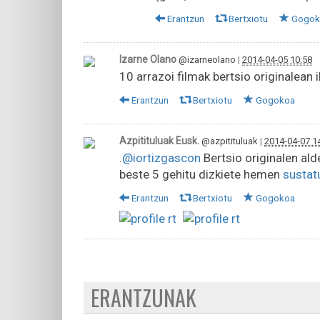
Erantzun
Bertxiotu
Gogok
Izarne Olano
@izarneolano
|
2014-04-05 10:58
10 arrazoi filmak bertsio originalean 
Erantzun
Bertxiotu
Gogokoa
Azpitituluak Eusk.
@azpitituluak
|
2014-04-07 1
.
@iortizgascon
Bertsio originalen ald
beste 5 gehitu dizkiete hemen
susta
Erantzun
Bertxiotu
Gogokoa
ERANTZUNAK