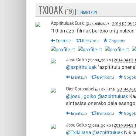
TXIOAK
(19) |
3 ERANTZUN
Azpitituluak Eusk.
@azpitituluak
|
2014-04-03 1
"10 arrazoi filmak bertsio originalean
Erantzun
Bertxiotu
Gogokoa
Josu Goiko
@josu_goiko
|
2014-04-03 
@azpitituluak
"azpititulu onena
Erantzun
Bertxiotu
Gogok
Oier Gorosabel
@Txikillana
|
2014-04-0
@josu_goiko
@azpitituluak
Kas
sintesisa onerako dala esango
Erantzun
Bertxiotu
Gogok
Josu Goiko
@josu_goiko
|
2014-04-03 
@Txikillana
@azpitituluak
Nik b