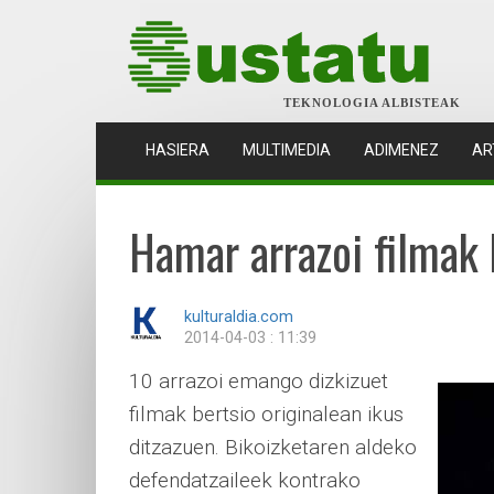
TEKNOLOGIA ALBISTEAK
(CURRENT)
HASIERA
MULTIMEDIA
ADIMENEZ
AR
Hamar arrazoi filmak 
kulturaldia.com
2014-04-03 : 11:39
10 arrazoi emango dizkizuet
filmak bertsio originalean ikus
ditzazuen. Bikoizketaren aldeko
defendatzaileek kontrako