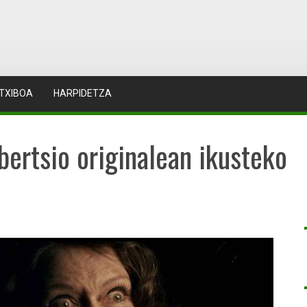
TXIBOA
HARPIDETZA
bertsio originalean ikusteko