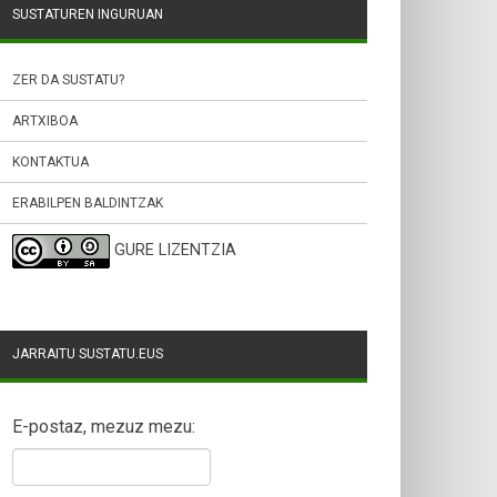
SUSTATUREN INGURUAN
ZER DA SUSTATU?
ARTXIBOA
KONTAKTUA
ERABILPEN BALDINTZAK
GURE LIZENTZIA
JARRAITU SUSTATU.EUS
E-postaz, mezuz mezu: