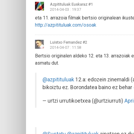
Azpitituluak Euskaraz
#1
2014-04-03 : 19:37
eta 11. arrazoia filmak bertsio originalean iku
http://azpitituluak.com/osoak
Luistxo Fernandez
#2
2014-04-07 : 11:58
Bertsio originalen aldeko 12. eta 13. arrazoiak 
asmatu dut.
@azpitituluak
12.a: edozein zinemaldi (
bikoiztu ez. Borondatea baino ez behar
— urtzi urrutikoetxea (@urtziurruti)
Apri