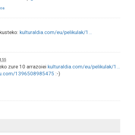
oa
ikusteko:
kulturaldia.com/eu/pelikulak/1…
4:55
eko zure 10 arrazoiei
kulturaldia.com/eu/pelikulak/1…
tu.com/1396508985475
:-)