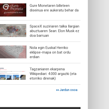
Gure Monetaren billeteen
diseinua ere aukeratu behar da
SpaceX suziriaren talka Ilargian
abuztuaren 5ean: Elon Musk ez
doa barruan
Nola egin Euskal Herriko
eklipse-mapa on bat ordu
erdian
Tagzaniaren ekarpena
Wikipediari: 4.000 argazki (eta
etorriko direnak)
»»
Jardun osoa