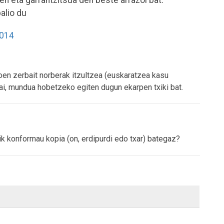
n eta garrantzitsua den beste arrazoi bat:
alio du
2014
oen zerbait norberak itzultzea (euskaratzea kasu
bai, mundua hobetzeko egiten dugun ekarpen txiki bat.
ik konformau kopia (on, erdipurdi edo txar) bategaz?