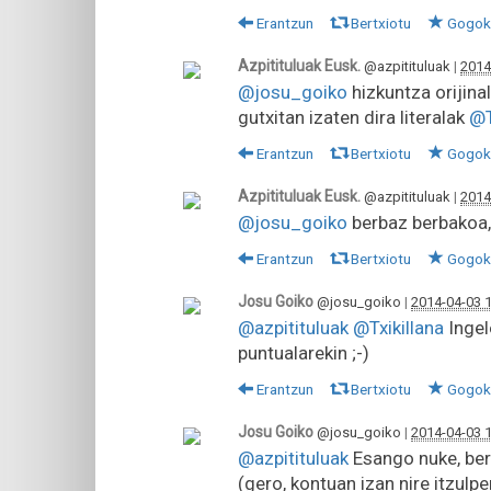
Erantzun
Bertxiotu
Gogok
Azpitituluak Eusk.
@azpitituluak
|
2014
@josu_goiko
hizkuntza orijinal
gutxitan izaten dira literalak
@T
Erantzun
Bertxiotu
Gogok
Azpitituluak Eusk.
@azpitituluak
|
2014
@josu_goiko
berbaz berbakoa,
Erantzun
Bertxiotu
Gogok
Josu Goiko
@josu_goiko
|
2014-04-03 
@azpitituluak
@Txikillana
Ingel
puntualarekin ;-)
Erantzun
Bertxiotu
Gogok
Josu Goiko
@josu_goiko
|
2014-04-03 
@azpitituluak
Esango nuke, berb
(gero, kontuan izan nire itzul