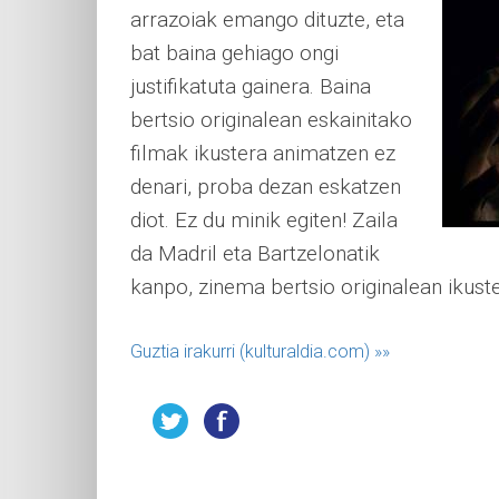
arrazoiak emango dituzte, eta
bat baina gehiago ongi
justifikatuta gainera. Baina
bertsio originalean eskainitako
filmak ikustera animatzen ez
denari, proba dezan eskatzen
diot. Ez du minik egiten! Zaila
da Madril eta Bartzelonatik
kanpo, zinema bertsio originalean ikust
Guztia irakurri (kulturaldia.com)
»»