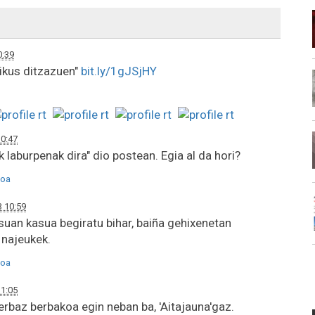
0:39
 ikus ditzazuen"
bit.ly/1gJSjHY
10:47
k laburpenak dira" dio postean. Egia al da hori?
oa
3 10:59
uan kasua begiratu bihar, baiña gehixenetan
 najeukek.
oa
11:05
erbaz berbakoa egin neban ba, 'Aitajauna'gaz.