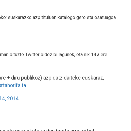
steko: euskarazko azpitituluen katalogo gero eta osatuagoa
eman dituzte Twitter bidez bi lagunek, eta nik 14.a ere
are + diru publikoz) azpidatz daiteke euskaraz,
#tahorifalta
l 4, 2014