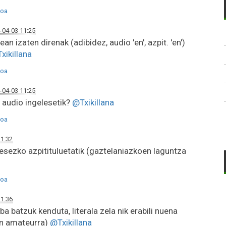
oa
-04-03 11:25
ean izaten direnak (adibidez, audio 'en', azpit. 'en')
xikillana
oa
-04-03 11:25
 audio ingelesetik?
@Txikillana
oa
11:32
esezko azpitituluetatik (gaztelaniazkoen laguntza
oa
11:36
a batzuk kenduta, literala zela nik erabili nuena
pen amateurra)
@Txikillana