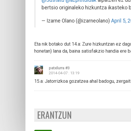
@Sustatu
@azpitituluak
aipatzen ez due
bertsio originaleko hizkuntza ikasteko b
— Izarne Olano (@izarneolano)
April 5, 
Eta nik botako dut 14.a: Zure hizkuntzan ez dag
honetan) lana da, baina satisfakzio handia ere 
patxilurra
#3
2014-04-07 : 13:19
15.a: Jatorrizkoa gozatzea ahal badogu, zergait
ERANTZUN