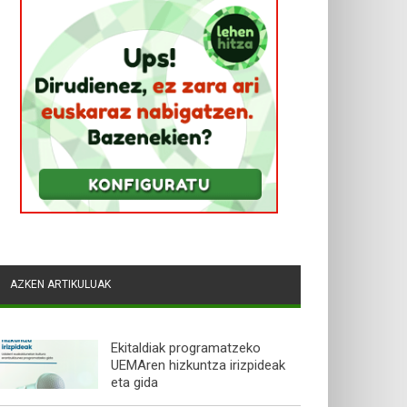
AZKEN ARTIKULUAK
Ekitaldiak programatzeko
UEMAren hizkuntza irizpideak
eta gida