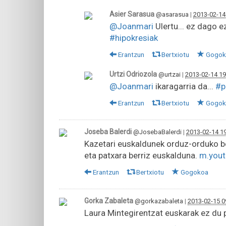
Asier Sarasua
@asarasua
|
2013-02-14
@Joanmari
Ulertu... ez dago e
#hipokresiak
Erantzun
Bertxiotu
Gogok
Urtzi Odriozola
@urtzai
|
2013-02-14 19
@Joanmari
ikaragarria da...
#p
Erantzun
Bertxiotu
Gogok
Joseba Balerdi
@JosebaBalerdi
|
2013-02-14 1
Kazetari euskaldunek orduz-orduko bo
eta patxara berriz euskalduna.
m.you
Erantzun
Bertxiotu
Gogokoa
Gorka Zabaleta
@gorkazabaleta
|
2013-02-15 0
Laura Mintegirentzat euskarak ez du 