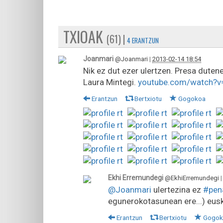
TXIOAK
(61) |
4 ERANTZUN
Joanmari
@Joanmari
|
2013-02-14 18:54
Nik ez dut ezer ulertzen. Presa duten
Laura Mintegi.
youtube.com/watch?
Erantzun
Bertxiotu
Gogokoa
Ekhi Erremundegi
@EkhiErremundegi
@Joanmari
ulertezina ez
#pen
egunerokotasunean ere...) eusk
Erantzun
Bertxiotu
Gogok