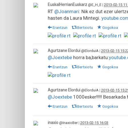
EuskalHerrianEuskarz
@E_H_E
|
2013-02-15 11
RT
@Joanmari
: Nik ez dut ezer ulert
hasten da Laura Mintegi.
youtube.co
Erantzun
Bertxiotu
Gogokoa
Agurtzane Elordui
@ElorduiA
|
2013-02-15 15:2
@Joextebe
horra ba,barkatu:
youtube
Erantzun
Bertxiotu
Gogokoa
Agurtzane Elordui
@ElorduiA
|
2013-02-15 15:2
@Joextebe
1000esker!!!!! Besarkada h
Erantzun
Bertxiotu
Gogokoa
inaxio
@InaxioBer
|
2013-02-15 16:03