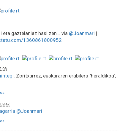
 eta gaztelaniaz hasi zen... via
@Joanmari
|
statu.com/1360861800952
2:08
integi
. Zoritxarrez, euskararen erabilera "heraldikoa",
oa
 09:47
agarria
@Joanmari
oa