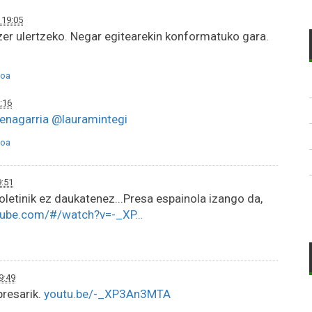
 19:05
zer ulertzeko. Negar egitearekin konformatuko gara.
oa
:16
enagarria
@lauramintegi
oa
9:51
letinik ez daukatenez...Presa espainola izango da,
tube.com/#/watch?v=-_XP…
9:49
presarik.
youtu.be/-_XP3An3MTA