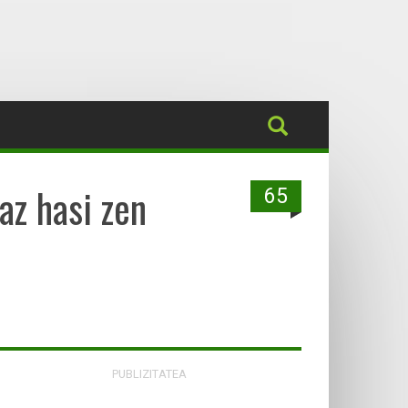
az hasi zen
65
PUBLIZITATEA