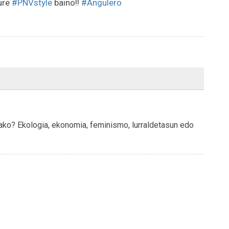
ure
#PNVstyle
baino!!
#Angulero
rako? Ekologia, ekonomia, feminismo, lurraldetasun edo