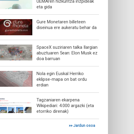
UEMAren hizkuntza irizpideak
eta gida
Gure Monetaren billeteen
diseinua ere aukeratu behar da
SpaceX suziriaren talka Ilargian
abuztuaren 5ean: Elon Musk ez
doa barruan
Nola egin Euskal Herriko
eklipse-mapa on bat ordu
erdian
Tagzaniaren ekarpena
Wikipediari: 4.000 argazki (eta
etorriko direnak)
»»
Jardun osoa