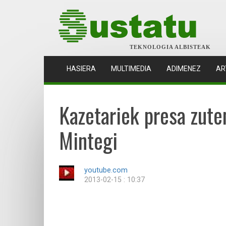
TEKNOLOGIA ALBISTEAK
(CURRENT)
HASIERA
MULTIMEDIA
ADIMENEZ
AR
Kazetariek presa zuten
Mintegi
youtube.com
2013-02-15 : 10:37