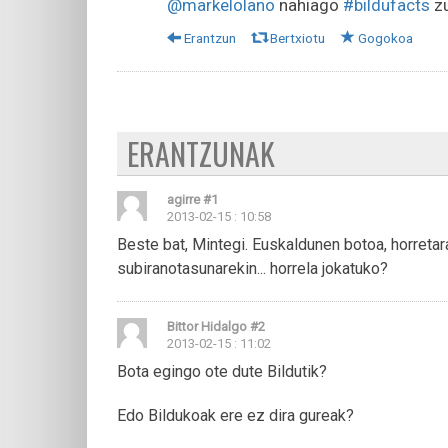
@markelolano
nahiago
#bildufacts
z
Erantzun
Bertxiotu
Gogokoa
ERANTZUNAK
agirre
#1
2013-02-15 : 10:58
Beste bat, Mintegi. Euskaldunen botoa, horreta
subiranotasunarekin... horrela jokatuko?
Bittor Hidalgo
#2
2013-02-15 : 11:02
Bota egingo ote dute Bildutik?
Edo Bildukoak ere ez dira gureak?