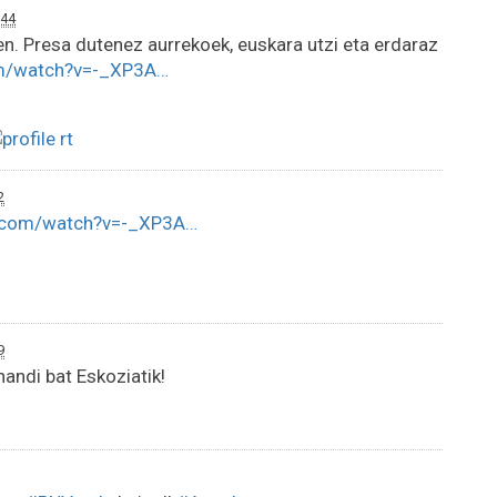
:44
zen. Presa dutenez aurrekoek, euskara utzi eta erdaraz
m/watch?v=-_XP3A…
2
.com/watch?v=-_XP3A…
9
andi bat Eskoziatik!