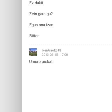
Ez dakit.
Zein gara gu?
Egun ona izan
Bittor
ikerAraotz
#3
2013-02-15 : 17:08
Umore piskat: