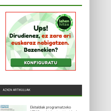
AZKEN ARTIKULUAK
Ekitaldiak programatzeko