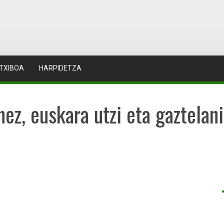
TXIBOA
HARPIDETZA
ez, euskara utzi eta gaztelani