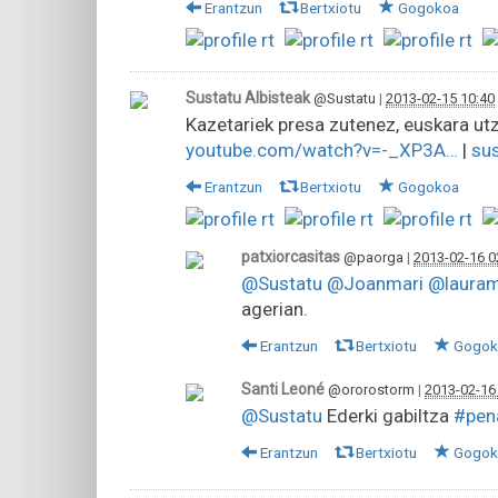
Erantzun
Bertxiotu
Gogokoa
Sustatu Albisteak
@Sustatu
|
2013-02-15 10:40
Kazetariek presa zutenez, euskara utzi
youtube.com/watch?v=-_XP3A…
|
su
Erantzun
Bertxiotu
Gogokoa
patxiorcasitas
@paorga
|
2013-02-16 0
@Sustatu
@Joanmari
@lauram
agerian.
Erantzun
Bertxiotu
Gogok
Santi Leoné
@ororostorm
|
2013-02-16
@Sustatu
Ederki gabiltza
#pen
Erantzun
Bertxiotu
Gogok