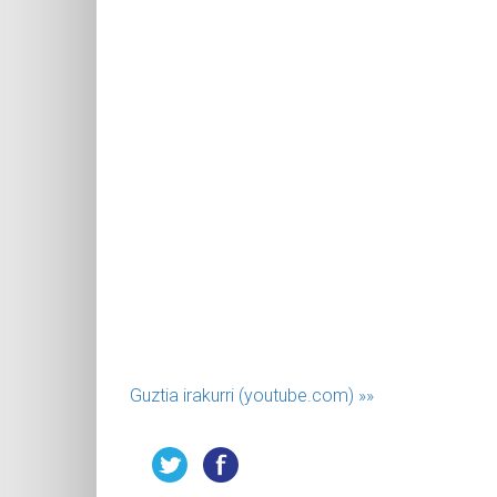
Guztia irakurri (youtube.com)
»»