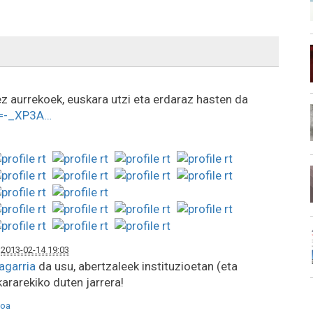
ez aurrekoek, euskara utzi eta erdaraz hasten da
v=-_XP3A…
|
2013-02-14 19:03
agarria
da usu, abertzaleek instituzioetan (eta
ararekiko duten jarrera!
oa