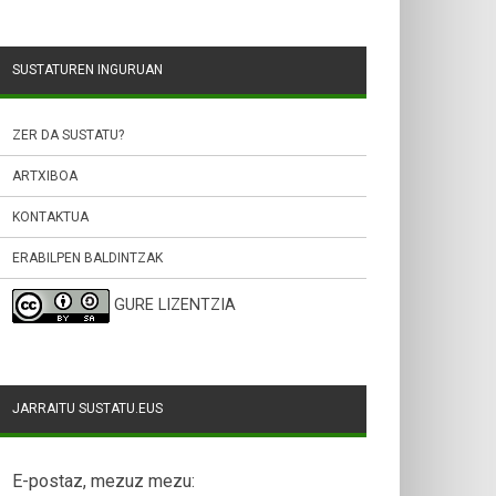
SUSTATUREN INGURUAN
ZER DA SUSTATU?
ARTXIBOA
KONTAKTUA
ERABILPEN BALDINTZAK
GURE LIZENTZIA
JARRAITU SUSTATU.EUS
E-postaz, mezuz mezu: