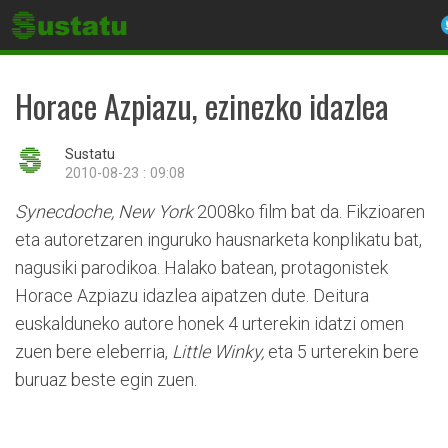
Horace Azpiazu, ezinezko idazlea
Sustatu
2010-08-23 : 09:08
Synecdoche, New York
2008ko film bat da. Fikzioaren
eta autoretzaren inguruko hausnarketa konplikatu bat,
nagusiki parodikoa. Halako batean, protagonistek
Horace Azpiazu idazlea aipatzen dute. Deitura
euskalduneko autore honek 4 urterekin idatzi omen
zuen bere eleberria,
Little Winky,
eta 5 urterekin bere
buruaz beste egin zuen.