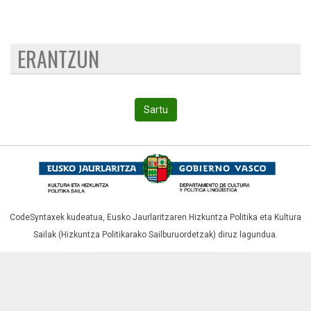
ERANTZUN
Sartu
CodeSyntaxek kudeatua,
Eusko Jaurlaritzaren Hizkuntza Politika eta Kultura
Sailak (Hizkuntza Politikarako Sailburuordetzak)
diruz lagundua.