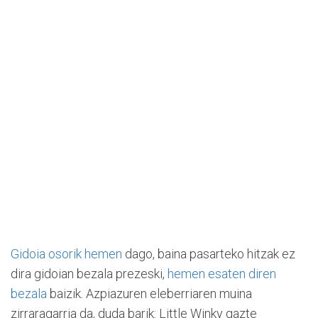
Gidoia osorik hemen
dago, baina pasarteko hitzak ez
dira gidoian bezala prezeski,
hemen esaten diren
bezala
baizik. Azpiazuren eleberriaren muina
zirraragarria da, duda barik: Little Winky gazte