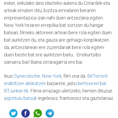
esker, sekulako lana idazteko aukera du Cotardek eta
urteak ematen ditu, bizitza errealaren beraren
errpresentazioa izan nahi duen antzezlana egiten.
New York hiriaren erreplika bat sortzen du hangar
batean, filmeko aktoreen artean bere rola egiten duen
bat aurkitzen du, eta gauza are gehiago konplikatzen
da, antzezlanean ere zuzendariak bere rola egiten
duen beste bat ere aurkitzen baitu... Errekurtsibo
samarra, bai! Baina zirraragarria ere bai.
Ikusi
Synecdoche, New York,
film ona da.
BitTorrent
erabiltzen aklaratzen
bazarete, jaitsi
bertsioren bat
BTJunkie-tik.
Filma errazago ulertzeko, hemen dituzue
azpititulu batzuk
ingelesez, frantsesez eta gaztelaniaz.