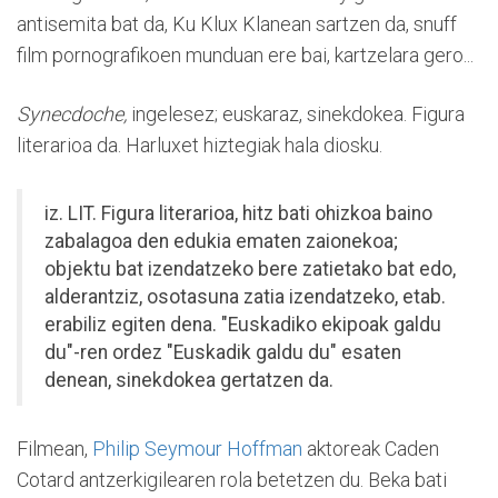
antisemita bat da, Ku Klux Klanean sartzen da, snuff
film pornografikoen munduan ere bai, kartzelara gero...
Synecdoche,
ingelesez; euskaraz, sinekdokea. Figura
literarioa da. Harluxet hiztegiak hala diosku.
iz. LIT. Figura literarioa, hitz bati ohizkoa baino
zabalagoa den edukia ematen zaionekoa;
objektu bat izendatzeko bere zatietako bat edo,
alderantziz, osotasuna zatia izendatzeko, etab.
erabiliz egiten dena. "Euskadiko ekipoak galdu
du"-ren ordez "Euskadik galdu du" esaten
denean, sinekdokea gertatzen da.
Filmean,
Philip Seymour Hoffman
aktoreak Caden
Cotard antzerkigilearen rola betetzen du. Beka bati