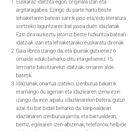
Euskaraz idatzita egon, originala izan eta
argitaragabea. Ezingo du parte hartu beste
lehiaketaren batean saririk jaso eta/edo literatura
sortzeko laguntzaren bat jasoa duen idazlanak.
Ezin dira aurkeztu jatorriz beste hizkuntza batean
idatziak izan eta lehiaketarako euskaratu direnak.
Gaia librea izango da, eta ipuinak gutxienez 6
orrialde eduki beharko ditu eta gehienez 15,
lerroarte bikoitzarekin idatziak, orriaren alde
batetik.
Idazlanak, onartua izateko, izenburua bakarrik
eramango du agerian eta idazlearen izena ezin
izango da inon aipatu. Idazlanarekin batera, gutun
azal itxi bat bidali beharko da, kanpoaldean
idazlanaren izenburua jarrita, eta barrualdean,
berriz, egilearen izen-abizenak, telefonoa, helbide