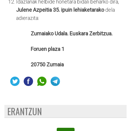
Idazlanak helbide honetara bidali beharko dira,
Julene Azpeitia 35. ipuin lehiaketarako
dela
adierazita:
Zumaiako Udala. Euskara Zerbitzua.
Foruen plaza 1
20750 Zumaia
ERANTZUN