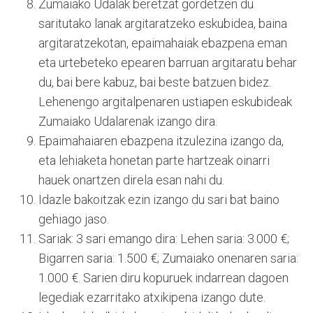
Zumaiako Udalak beretzat gordetzen du
saritutako lanak argitaratzeko eskubidea, baina
argitaratzekotan, epaimahaiak ebazpena eman
eta urtebeteko epearen barruan argitaratu behar
du, bai bere kabuz, bai beste batzuen bidez.
Lehenengo argitalpenaren ustiapen eskubideak
Zumaiako Udalarenak izango dira.
Epaimahaiaren ebazpena itzulezina izango da,
eta lehiaketa honetan parte hartzeak oinarri
hauek onartzen direla esan nahi du.
Idazle bakoitzak ezin izango du sari bat baino
gehiago jaso.
Sariak: 3 sari emango dira: Lehen saria: 3.000 €;
Bigarren saria: 1.500 €; Zumaiako onenaren saria:
1.000 €. Sarien diru kopuruek indarrean dagoen
legediak ezarritako atxikipena izango dute.