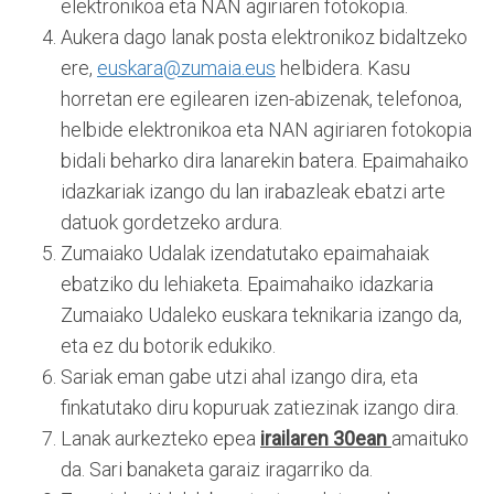
elektronikoa eta NAN agiriaren fotokopia.
Aukera dago lanak posta elektronikoz bidaltzeko
ere,
euskara@zumaia.eus
helbidera. Kasu
horretan ere egilearen izen-abizenak, telefonoa,
helbide elektronikoa eta NAN agiriaren fotokopia
bidali beharko dira lanarekin batera. Epaimahaiko
idazkariak izango du lan irabazleak ebatzi arte
datuok gordetzeko ardura.
Zumaiako Udalak izendatutako epaimahaiak
ebatziko du lehiaketa. Epaimahaiko idazkaria
Zumaiako Udaleko euskara teknikaria izango da,
eta ez du botorik edukiko.
Sariak eman gabe utzi ahal izango dira, eta
finkatutako diru kopuruak zatiezinak izango dira.
Lanak aurkezteko epea
irailaren 30ean
amaituko
da. Sari banaketa garaiz iragarriko da.