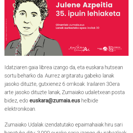
Idatziaren gaia librea izango da, eta euskara hutsean
sortu beharko da. Aurrez argitaratu gabeko lanak
jasoko dituzte, gutxienez 6 orrikoak. Irailaren 30era
arte jasoko dituzte lanak, Zumaiako udaletxean posta
bidez, edo
euskara@zumaia.eus
helbide
elektronikoan.
Zumaiako Udalak izendatutako epaimahaiak hiru sari
banatuko ditu: 3.000 euroko saria izango du irabazleak,