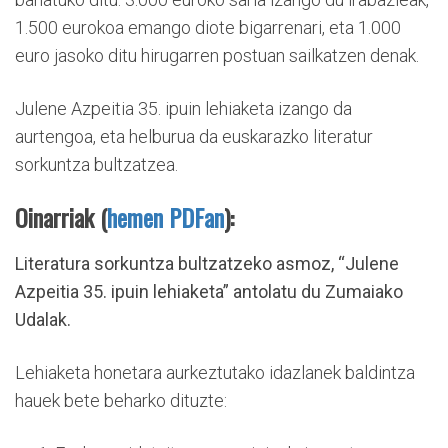
1.500 eurokoa emango diote bigarrenari, eta 1.000
euro jasoko ditu hirugarren postuan sailkatzen denak.
Julene Azpeitia 35. ipuin lehiaketa izango da
aurtengoa, eta helburua da euskarazko literatur
sorkuntza bultzatzea.
Oinarriak (
hemen PDFan
):
Literatura sorkuntza bultzatzeko asmoz, “Julene
Azpeitia 35. ipuin lehiaketa” antolatu du Zumaiako
Udalak.
Lehiaketa honetara aurkeztutako idazlanek baldintza
hauek bete beharko dituzte: