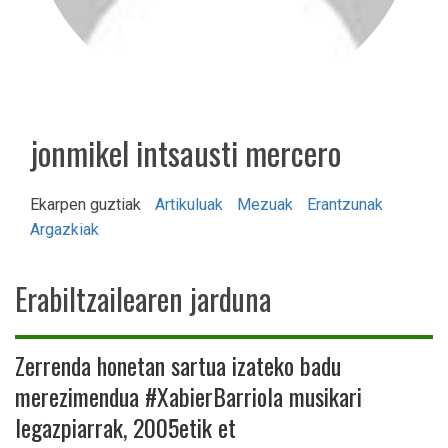
jonmikel intsausti mercero
Ekarpen guztiak
Artikuluak
Mezuak
Erantzunak
Argazkiak
Erabiltzailearen jarduna
Zerrenda honetan sartua izateko badu
merezimendua #XabierBarriola musikari
legazpiarrak, 2005etik et