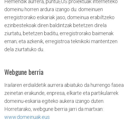
Hemendik aurrera, puntuEUS proiektuak interneteko
domeinu horren ardura izango du: domeinuen
erregistrorako eskariak jaso, domeinua erabiltzeko
ezinbestekoak diren baldintzak betetzen direla
ziurtatu, betetzen baditu, erregistrorako baimenak
eman; eta azkenik, erregistroa teknikoki mantentzen
dela ziurtatuko du.
Webgune berria
Irailaren erdialdetik aurrera abiatuko da hurrengo fasea
zeinetan erakunde, enpresa, elkarte eta partikularrek
domeinu-eskaria egiteko aukera izango duten.
Horretarako, webgune berria jarri da martxan:
www.domeinuak.eus