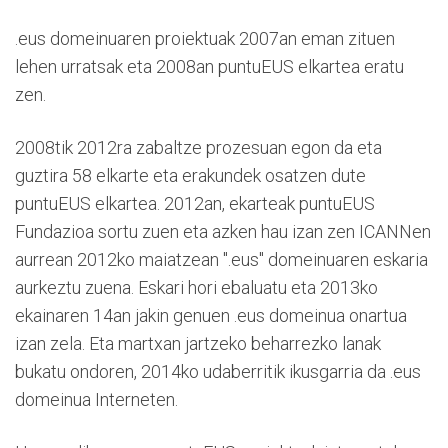
.eus domeinuaren proiektuak 2007an eman zituen
lehen urratsak eta 2008an puntuEUS elkartea eratu
zen.
2008tik 2012ra zabaltze prozesuan egon da eta
guztira 58 elkarte eta erakundek osatzen dute
puntuEUS elkartea. 2012an, ekarteak puntuEUS
Fundazioa sortu zuen eta azken hau izan zen ICANNen
aurrean 2012ko maiatzean ".eus" domeinuaren eskaria
aurkeztu zuena. Eskari hori ebaluatu eta 2013ko
ekainaren 14an jakin genuen .eus domeinua onartua
izan zela. Eta martxan jartzeko beharrezko lanak
bukatu ondoren, 2014ko udaberritik ikusgarria da .eus
domeinua Interneten.