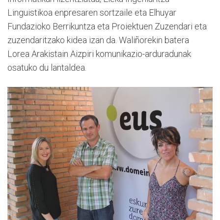
Linguistikoa enpresaren sortzaile eta Elhuyar
Fundazioko Berrikuntza eta Proiektuen Zuzendari eta
zuzendaritzako kidea izan da. Waliñorekin batera
Lorea Arakistain Aizpiri komunikazio-arduradunak
osatuko du lantaldea.