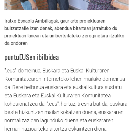
Iratxe Esnaola Arribillagak, gaur arte proiektuaren
bultzatzaile izan denak, abendua bitartean jarraituko du
proiektuan lanean eta unibertsitateko zereginetara itzuliko
da ondoren.
puntuEUSen ibilbidea
".eus" domeinua, Euskara eta Euskal Kulturaren
Komunitatearen Interneteko lehen mailako domeinua
da. Bere helburua euskara eta euskal kultura sustatu
eta Euskara eta Euskal Kulturaren Komunitatea
kohesionatzea da. ".eus", hortaz, tresna bat da, euskara
beste hizkuntzen mailan kokatzen duena, euskararen
normalizazioan lagunduko duena eta euskararen
herriari nazioarteko aitortza eskaintzen diona.