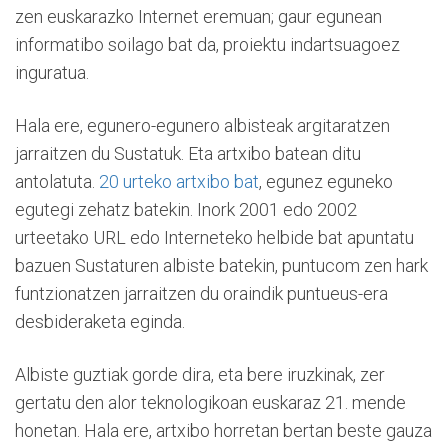
zen euskarazko Internet eremuan; gaur egunean
informatibo soilago bat da, proiektu indartsuagoez
inguratua.
Hala ere, egunero-egunero albisteak argitaratzen
jarraitzen du Sustatuk. Eta artxibo batean ditu
antolatuta.
20 urteko artxibo bat
, egunez eguneko
egutegi zehatz batekin. Inork 2001 edo 2002
urteetako URL edo Interneteko helbide bat apuntatu
bazuen Sustaturen albiste batekin, puntucom zen hark
funtzionatzen jarraitzen du oraindik puntueus-era
desbideraketa eginda.
Albiste guztiak gorde dira, eta bere iruzkinak, zer
gertatu den alor teknologikoan euskaraz 21. mende
honetan. Hala ere, artxibo horretan bertan beste gauza