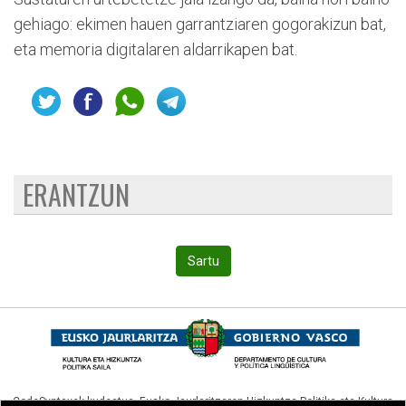
gehiago: ekimen hauen garrantziaren gogorakizun bat,
eta memoria digitalaren aldarrikapen bat.
ERANTZUN
Sartu
CodeSyntaxek kudeatua,
Eusko Jaurlaritzaren Hizkuntza Politika eta Kultura