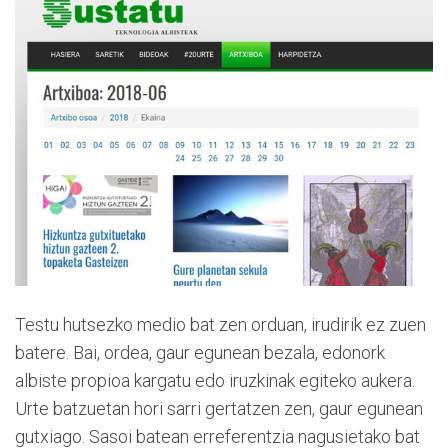
Testu hutsezko medio bat zen orduan, irudirik ez zuen
batere. Bai, ordea, gaur egunean bezala, edonork
albiste propioa kargatu edo iruzkinak egiteko aukera.
Urte batzuetan hori sarri gertatzen zen, gaur egunean
gutxiago. Sasoi batean erreferentzia nagusietako bat