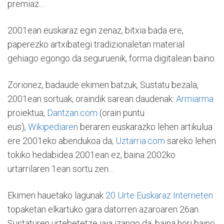
premiaz...
2001ean euskaraz egin zenaz, bitxia bada ere,
paperezko artxibategi tradizionaletan material
gehiago egongo da seguruenik, forma digitalean baino.
Zorionez, badaude ekimen batzuk, Sustatu bezala,
2001ean sortuak, oraindik sarean daudenak:
Armiarma
proiektua,
Dantzan.com
(orain puntu
eus),
Wikipediaren
beraren euskarazko lehen artikulua
ere 2001eko abendukoa da;
Uztarria.com
sareko lehen
tokiko hedabidea 2001ean ez, baina 2002ko
urtarrilaren 1ean sortu zen...
Ekimen hauetako lagunak
20 Urte Euskaraz Interneten
topaketan elkartuko gara datorren azaroaren 26an.
Sustaturen urtebetetze jaia izango da, baina hori baino