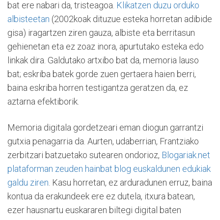
bat ere nabari da, tristeagoa.
Klikatzen duzu orduko
albisteetan
(2002koak dituzue esteka horretan adibide
gisa) iragartzen ziren gauza, albiste eta berritasun
gehienetan eta ez zoaz inora, apurtutako esteka edo
linkak dira. Galdutako artxibo bat da, memoria lauso
bat; eskriba batek gorde zuen gertaera haien berri,
baina eskriba horren testigantza geratzen da, ez
aztarna efektiborik.
Memoria digitala gordetzeari eman diogun garrantzi
gutxia penagarria da. Aurten, udaberrian, Frantziako
zerbitzari batzuetako sutearen ondorioz,
Blogariak.net
plataforman zeuden hainbat blog euskaldunen edukiak
galdu ziren
. Kasu horretan, ez arduradunen erruz, baina
kontua da erakundeek ere ez dutela, itxura batean,
ezer hausnartu euskararen biltegi digital baten