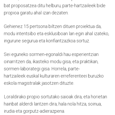
bat proposatzea ditu helburu, parte-hartzaileek bide
propioa garatu ahal izan dezaten.
Gehienez 15 pertsona biltzen dituen proiektua da,
modu intentsibo eta esklusiboan lan egin ahal izateko,
ingurune segurua eta konfiantzazkoa sortuz.
Sei eguneko sormen-egonaldi hau esperientzian
oinarritzen da, ikasteko modu gisa, eta praktikan,
sormen-laborategi gisa. Horrela, parte-
hartzaileek euskal kulturaren erreferenteei buruzko
eskola magistralak jasotzen dituzte.
Loraldirako propio sortutako saioak dira, eta horietan
hainbat alderdi lantzen dira, hala nola hitza, soinua,
irudia eta gorputz-adierazpena.