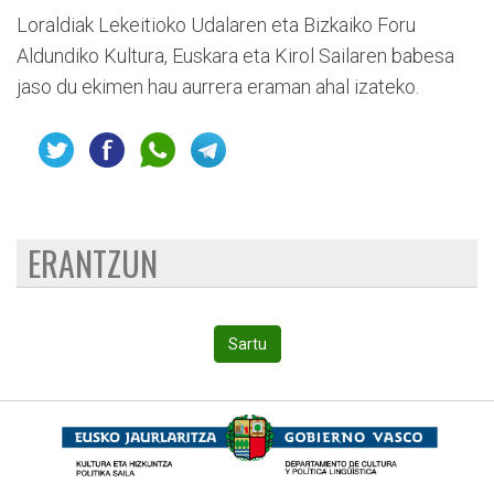
Loraldiak Lekeitioko Udalaren eta Bizkaiko Foru
Aldundiko Kultura, Euskara eta Kirol Sailaren babesa
jaso du ekimen hau aurrera eraman ahal izateko.
ERANTZUN
Sartu