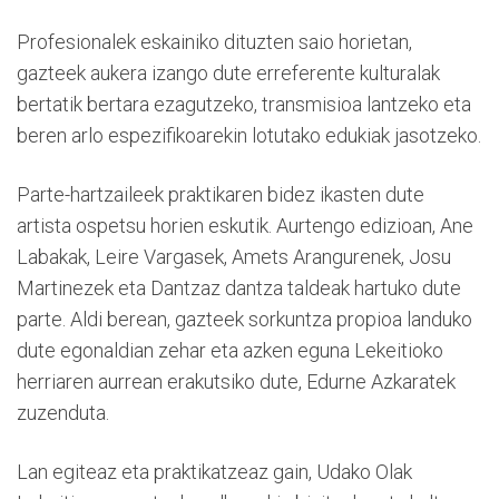
Profesionalek eskainiko dituzten saio horietan,
gazteek aukera izango dute erreferente kulturalak
bertatik bertara ezagutzeko, transmisioa lantzeko eta
beren arlo espezifikoarekin lotutako edukiak jasotzeko.
Parte-hartzaileek praktikaren bidez ikasten dute
artista ospetsu horien eskutik. Aurtengo edizioan, Ane
Labakak, Leire Vargasek, Amets Arangurenek, Josu
Martinezek eta Dantzaz dantza taldeak hartuko dute
parte. Aldi berean, gazteek sorkuntza propioa landuko
dute egonaldian zehar eta azken eguna Lekeitioko
herriaren aurrean erakutsiko dute, Edurne Azkaratek
zuzenduta.
Lan egiteaz eta praktikatzeaz gain, Udako Olak