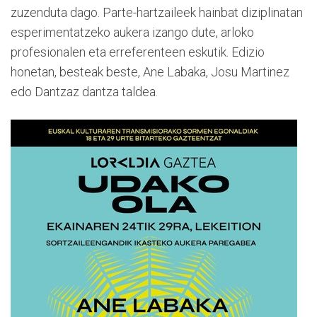
zuzenduta dago. Parte-hartzaileek hainbat diziplinatan
esperimentatzeko aukera izango dute, arloko
profesionalen eta erreferenteen eskutik. Edizio
honetan, besteak beste, Ane Labaka, Josu Martinez
edo Dantzaz dantza taldea.