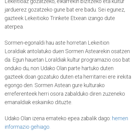
Lekeitioaz gozatzeko, elkarrekin bizitzeko eta kultur
jarduerez gozatzeko gune bat ere badu. Sei egunez,
gazteek Lekeitioko Trinkete Etxean izango dute
aterpea.
Sormen-egonaldi hau aste horretan Lekeition
Loraldiak antolatuko duen Sormen Astearekin osatzen
da. Egun hauetan Loraldiak kultur programazio oso bat
onduko du, non Udako Olan parte hartuko duten
gazteek doan gozatuko duten eta herritarrei ere irekita
egongo den. Sormen Astean gure kulturako
erreferenteek herri osora zabalduko diren zuzeneko
emanaldiak eskainiko dituzte.
Udako Olan izena emateko epea zabalik dago:
hemen
informazio gehiago.