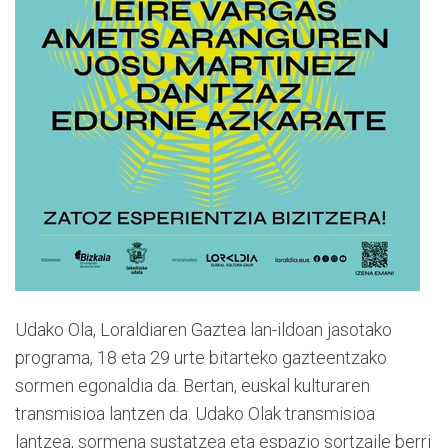
Udako Ola, Loraldiaren Gaztea lan-ildoan jasotako
programa, 18 eta 29 urte bitarteko gazteentzako
sormen egonaldia da. Bertan, euskal kulturaren
transmisioa lantzen da. Udako Olak transmisioa
lantzea, sormena sustatzea eta espazio sortzaile berri