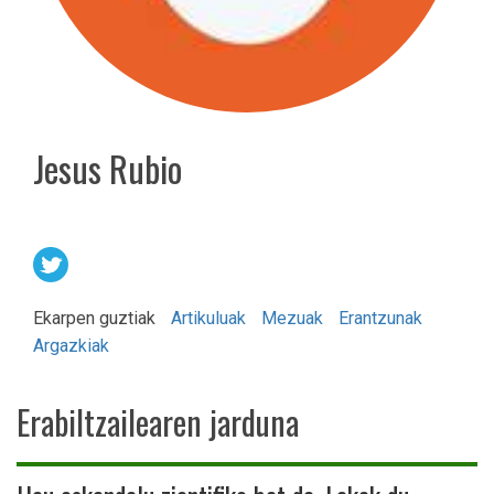
Jesus Rubio
Ekarpen guztiak
Artikuluak
Mezuak
Erantzunak
Argazkiak
Erabiltzailearen jarduna