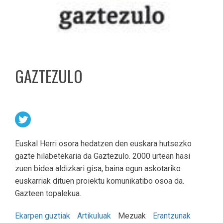
GAZTEZULO
Euskal Herri osora hedatzen den euskara hutsezko
gazte hilabetekaria da Gaztezulo. 2000 urtean hasi
zuen bidea aldizkari gisa, baina egun askotariko
euskarriak dituen proiektu komunikatibo osoa da.
Gazteen topalekua.
Ekarpen guztiak
Artikuluak
Mezuak
Erantzunak