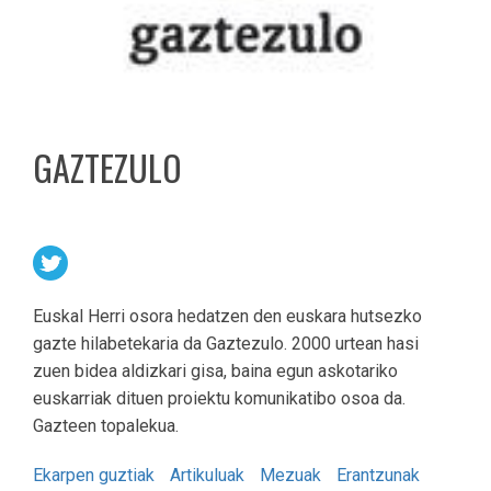
GAZTEZULO
Euskal Herri osora hedatzen den euskara hutsezko
gazte hilabetekaria da Gaztezulo. 2000 urtean hasi
zuen bidea aldizkari gisa, baina egun askotariko
euskarriak dituen proiektu komunikatibo osoa da.
Gazteen topalekua.
Ekarpen guztiak
Artikuluak
Mezuak
Erantzunak