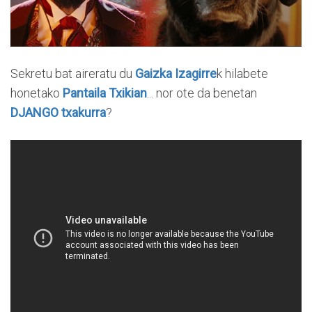
Sekretu bat aireratu du
Gaizka Izagirre
k hilabete
honetako
Pantaila Txikian
... nor ote da benetan
DJANGO txakurra
?